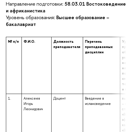
Направление подготовки:
58.03.01 Востоковедение
и африканистика
Уровень образования:
Высшее образование –
бакалавриат
№ п/п
Ф.И.О.
Должность
Перечень
Урове
преподавателя
преподаваемых
проф
дисциплин
образ
указа
наим
напр
подго
специ
том ч
и кв
1.
Алексеев
Доцент
Введение в
высше
Игорь
исламоведение
– спе
Леонидович
специ
«Вост
африк
квали
«Вост