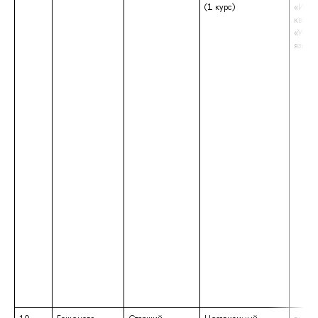
(1 курс)
«Инос
квали
«Учит
языка