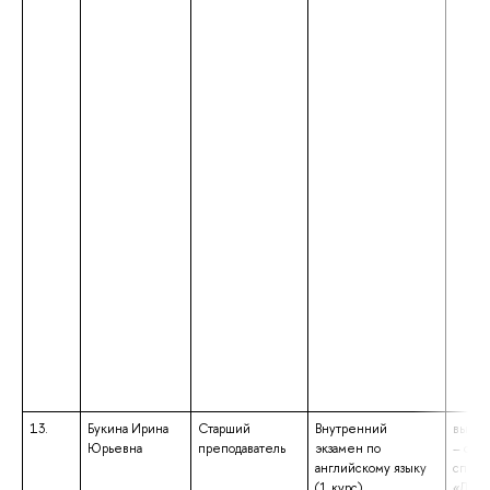
13.
Букина Ирина
Старший
Внутренний
высше
Юрьевна
преподаватель
экзамен по
– спе
английскому языку
специ
(1 курс)
«Линг