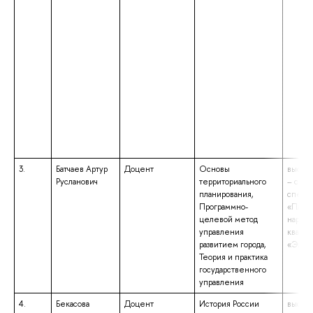
3.
Батчаев Артур
Доцент
Основы
высше
Русланович
территориального
– спец
планирования,
специа
Программно-
«План
целевой метод
народн
управления
квали
развитием города,
«Экон
Теория и практика
государственного
управления
4.
Бекасова
Доцент
История России
высше