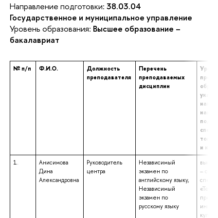
Направление подготовки:
38.03.04
Государственное и муниципальное управление
Уровень образования:
Высшее образование –
бакалавриат
№ п/п
Ф.И.О.
Должность
Перечень
Урове
преподавателя
преподаваемых
профе
дисциплин
образ
указа
наиме
напра
подго
специ
том ч
и ква
1.
Анисимова
Руководитель
Независимый
высше
Дина
центра
экзамен по
– спец
Александровна
английскому языку,
специа
Независимый
«Теори
экзамен по
препо
русскому языку
иностр
культу