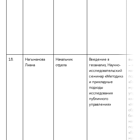
18.
Нагыманова
Начальник
Введение в
высше
Лиана
отдела
геоанализ, Научно-
– маги
исследовательский
напра
семинар «Методика
подгот
и прикладные
«Госуд
подходы
муниц
исследования
управ
публичного
квали
управления»
«Маги
образо
бакала
напра
подгот
«Госуд
муниц