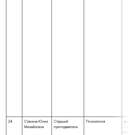
24.
Стакина Юлия
Старший
Психология
высше
Михайловна
преподаватель
– спец
специа