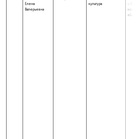
Елена
культура
– бака
Валерьевна
квали
«Бакал