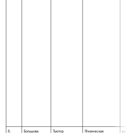
6.
Большова
Тьютор
Физическая
высше