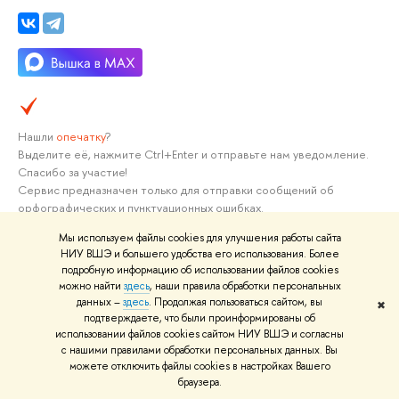
Нашли
опечатку
?
Выделите её, нажмите Ctrl+Enter и отправьте нам уведомление.
Спасибо за участие!
Сервис предназначен только для отправки сообщений об
орфографических и пунктуационных ошибках.
Мы используем файлы cookies для улучшения работы сайта
НИУ ВШЭ и большего удобства его использования. Более
подробную информацию об использовании файлов cookies
О ВЫШКЕ
ОБ
можно найти
здесь
, наши правила обработки персональных
данных –
здесь
. Продолжая пользоваться сайтом, вы
Цифры и факты
Ли
✖
подтверждаете, что были проинформированы об
Руководство и структура
Дов
использовании файлов cookies сайтом НИУ ВШЭ и согласны
с нашими правилами обработки персональных данных. Вы
Устойчивое развитие в НИУ ВШЭ
Ол
можете отключить файлы cookies в настройках Вашего
Преподаватели и сотрудники
При
браузера.
Корпуса и общежития
Вы