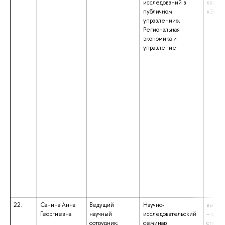
исследований в
квали
публичном
«Экон
управлении»,
Региональная
экономика и
управление
22.
Санина Анна
Ведущий
Научно-
высше
Георгиевна
научный
исследовательский
– спец
сотрудник;
семинар
специа