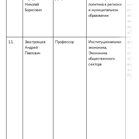
Николай
политика в регионе
– спец
Борисович
и муниципальном
специа
образовании
«Миро
эконом
квали
«Экон
11.
Заостровцев
Профессор
Институциональная
высше
Андрей
экономика,
– спец
Павлович
Экономика
специа
общественного
«Экон
сектора
квали
«Экон
Препо