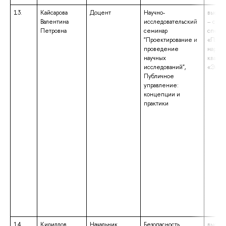
13.
Кайсарова
Доцент
Научно-
высше
Валентина
исследовательский
– спец
Петровна
семинар
специа
"Проектирование и
«План
проведение
народн
научных
квали
исследований",
«Экон
Публичное
управление:
концепции и
практики
14.
Кириллов
Начальник
Безопасность
высше