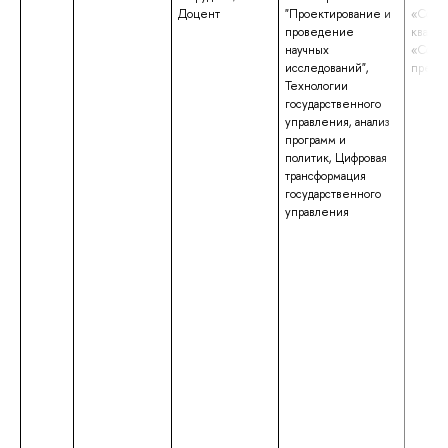
Доцент
"Проектирование и
«Социо
проведение
квали
научных
«Соци
исследований",
препод
Технологии
государственного
управления, анализ
программ и
политик, Цифровая
трансформация
государственного
управления