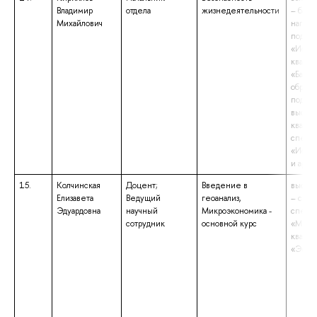
Владимир
отдела
жизнедеятельности
– бака
Михайлович
напра
подгот
«Истор
квали
«Бакал
образо
подгот
высше
квалиф
специа
«Исто
и архе
15.
Колчинская
Доцент;
Введение в
высше
Елизавета
Ведущий
геоанализ,
– спец
Эдуардовна
научный
Микроэкономика -
специа
сотрудник
основной курс
«Мене
квали
«Экон