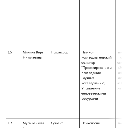
16.
Минина Вера
Профессор
Научно-
высше
Николаевна
исследовательский
– спец
семинар
специа
"Проектирование и
«Экон
проведение
киберн
научных
квали
исследований",
«Экон
Управление
матем
человеческими
ресурсами
17.
Муращенкова
Доцент
Психология
высше