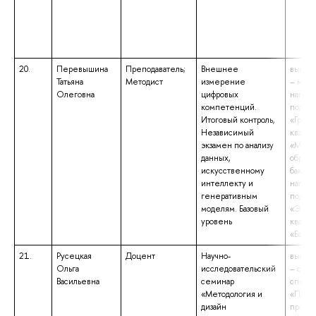
20.
Перевышина
Преподаватель;
Внешнее
высше
Татьяна
Методист
измерение
– маги
Олеговна
цифровых
напра
компетенций.
подгот
Итоговый контроль,
«Градо
Независимый
квали
экзамен по анализу
«Маги
данных,
образо
искусственному
бакала
интеллекту и
напра
генеративным
подгот
моделям. Базовый
«Экон
уровень
квали
«Бакал
21.
Русецкая
Доцент
Научно-
высше
Ольга
исследовательский
– спец
Васильевна
семинар
специа
«Методология и
«План
дизайн
промы