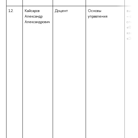
12.
Кайсаров
Доцент
Основы
высше
Александр
управления
– спец
Александрович
специа
«Финан
квали
«Экон