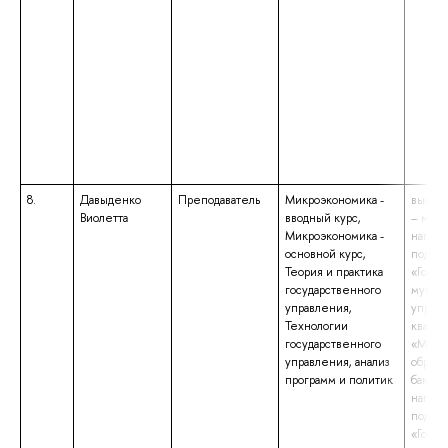
8.
Давыденко
Преподаватель
Микроэкономика -
высше
Виолетта
вводный курс,
– маги
Микроэкономика -
напра
основной курс,
подгот
Теория и практика
«Госуд
государственного
муниц
управления,
управ
Технологии
квали
государственного
«Маги
управления, анализ
образо
программ и политик
бакала
напра
подгот
«Госуд