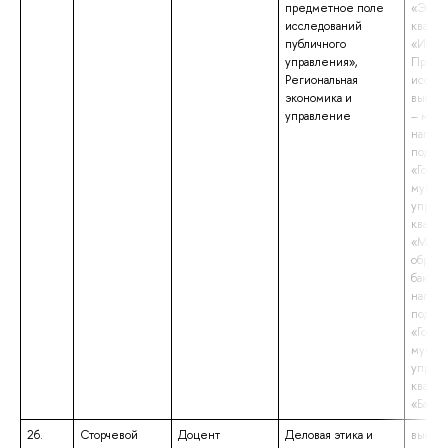
предметное поле
«Экон
исследований
квали
публичного
«Иссле
управления»,
Препод
Региональная
исслед
экономика и
высше
управление
– маги
напра
подгот
«Госуд
муниц
управ
квали
«Маги
образо
бакала
напра
подгот
«Госуд
муниц
управ
квали
«Бакал
26.
Сторчевой
Доцент
Деловая этика и
высше