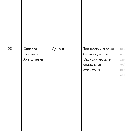
23.
Силаева
Доцент
Технологии анализа
высше
Светлана
больших данных,
– спец
Анатольевна
Экономическая и
специа
социальная
«Стати
статистика
квали
«Экон