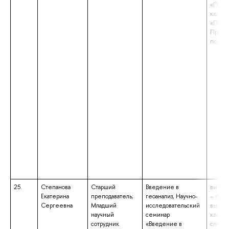
«Психо
квали
«Психо
Препо
психо
25.
Степанова
Старший
Введение в
высше
Екатерина
преподаватель;
геоанализ, Научно-
– подг
Сергеевна
Младший
исследовательский
высше
научный
семинар
квалиф
сотрудник
«Введение в
специа