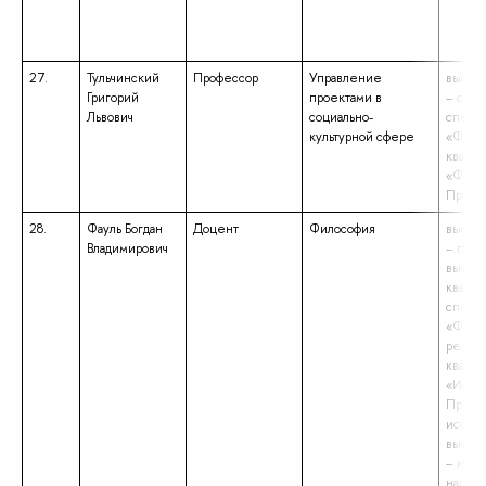
27.
Тульчинский
Профессор
Управление
высше
Григорий
проектами в
– спец
Львович
социально-
специа
культурной сфере
«Фило
квали
«Фило
Препо
28.
Фауль Богдан
Доцент
Философия
высше
Владимирович
– подг
высше
квалиф
специа
«Филос
религ
квали
«Иссле
Препод
исслед
высше
– маги
напра