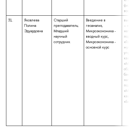
«Преп
физиче
воспи
31.
Яковлева
Старший
Введение в
высше
Полина
преподаватель;
геоанализ,
– маги
Эдуардовна
Младший
Микроэкономика -
напра
научный
вводный курс,
подгот
сотрудник
Микроэкономика -
«Госуд
основной курс
муниц
управ
квали
«Маги
образо
бакала
напра
подгот
«Мене
квали
«Бакал