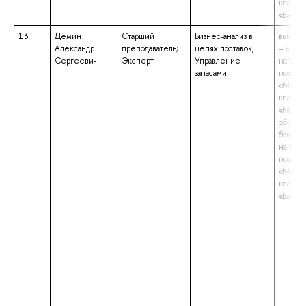
квалиф
«Бакала
13.
Демин
Старший
Бизнес-анализ в
высшее
Александр
преподаватель;
цепях поставок,
– магис
Сергеевич
Эксперт
Управление
направ
запасами
подгот
«Мене
квалиф
«Магис
образо
бакалав
направ
подгот
«Мене
квалиф
«Бакала