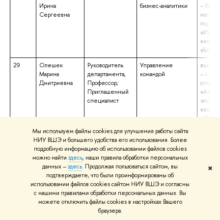
Ирина
бизнес-аналитики
– бакал
Сергеевна
направ
подгот
«Инфор
квалиф
«Бакала
29.
Олешек
Руководитель
Управление
высшее
Марина
департамента,
командой
– спец
Дмитриевна
Профессор;
специа
Приглашенный
«Автом
специалист
электри
квалиф
«Инже
электр
Мы используем файлы cookies для улучшения работы сайта
НИУ ВШЭ и большего удобства его использования. Более
30.
Паршина
Старший
Независимый
высшее
подробную информацию об использовании файлов cookies
Анастасия
преподаватель;
экзамен по
– магис
можно найти
здесь
, наши правила обработки персональных
Алексеевна
Методист
программированию.
направ
данных –
здесь
. Продолжая пользоваться сайтом, вы
✖
Базовый уровень
подгот
подтверждаете, что были проинформированы об
«Социо
использовании файлов cookies сайтом НИУ ВШЭ и согласны
квалиф
с нашими правилами обработки персональных данных. Вы
«Магис
можете отключить файлы cookies в настройках Вашего
образо
браузера.
бакалав