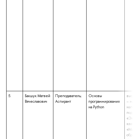
5.
Бакшук Матвей
Преподаватель;
Основы
высшее
Вячеславович
Аспирант
программирования
– магис
на Python
направ
подгот
«Эконо
квалиф
«Магис
образо