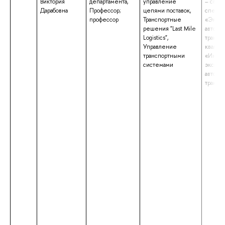
Виктория
департамента,
управление
– спец
Дарабовна
Профессор;
цепями поставок,
специа
профессор
Транспортные
«Экспл
решения "Last Mile
автомо
Logistics",
транспо
Управление
квалиф
транспортными
«Инже
системами
эксплу
автомо
трансп