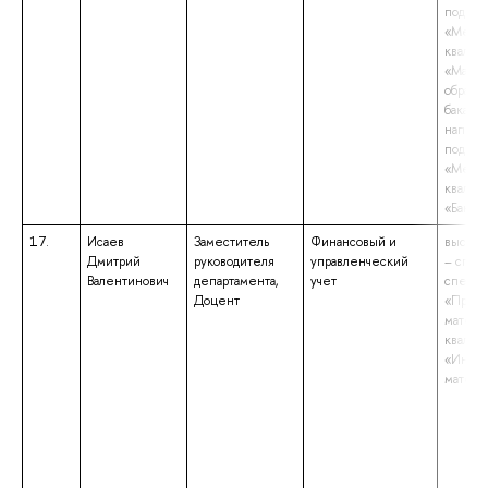
подгот
«Мене
квалиф
«Магис
образо
бакалав
направ
подгот
«Мене
квалиф
«Бакала
17.
Исаев
Заместитель
Финансовый и
высшее
Дмитрий
руководителя
управленческий
– спец
Валентинович
департамента,
учет
специа
Доцент
«Прикл
матема
квалиф
«Инже
матема