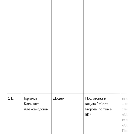
11.
Горчаков
Доцент
Подготовка и
высшее
Климент
защита Project
– спец
Александрович
Proposal по теме
специа
ВКР
«Социо
квалиф
«Социо
Препод