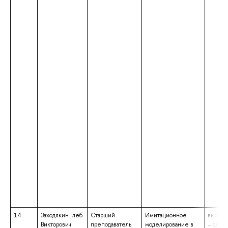
14.
Заходякин Глеб
Старший
Имитационное
высшее
Викторович
преподаватель
моделирование в
– спец