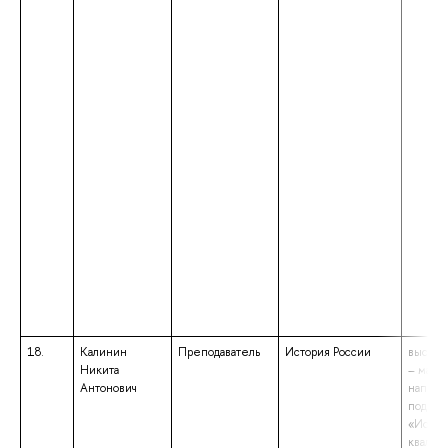
18.
Калинин
Преподаватель
История России
высшее
Никита
– магис
Антонович
направ
подгот
«Истор
квалиф