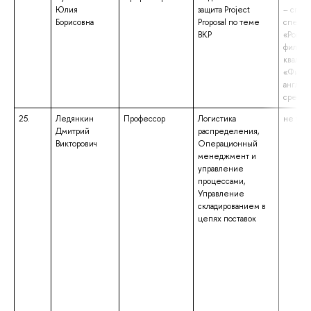
Юлия
защита Project
– спец
Борисовна
Proposal по теме
специа
ВКР
«Роман
филоло
квалиф
«Филол
англий
средне
25.
Ледянкин
Профессор
Логистика
не указ
Дмитрий
распределения,
Викторович
Операционный
менеджмент и
управление
процессами,
Управление
складированием в
цепях поставок