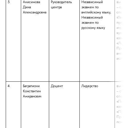
3.
Анисимова
Руководитель
Независимый
высшее
Дина
центра
экзамен по
– спец
Александровна
английскому языку,
специа
Независимый
«Теори
экзамен по
препод
русскому языку
иностр
культур
квалиф
«Лингв
Препод
англий
испанс
4.
Багратиони
Доцент
Лидерство
высшее
Константин
– спец
Амиранович
специа
«Психо
квалиф
«Психо
Препод
психол