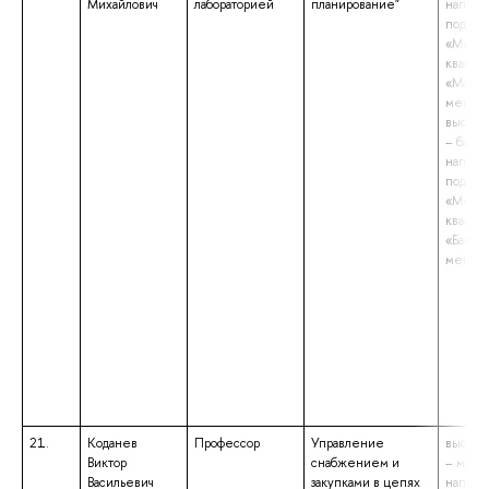
Михайлович
лабораторией
планирование"
направ
подгот
«Мене
квалиф
«Магис
менед
высшее
– бакал
направ
подгот
«Мене
квалиф
«Бакала
менед
21.
Коданев
Профессор
Управление
высшее
Виктор
снабжением и
– магис
Васильевич
закупками в цепях
направ