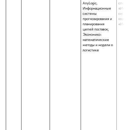
AnyLogic,
специа
Информационные
«Инфо
системы
систем
прогнозирования и
квалиф
планирования
«Инже
цепей поставок,
Экономико-
математические
методы и модели в
логистике