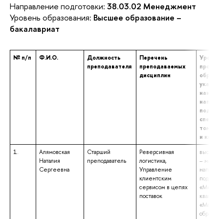
Направление подготовки:
38.03.02 Менеджмент
Уровень образования:
Высшее образование –
бакалавриат
№ п/п
Ф.И.О.
Должность
Перечень
Уровен
преподавателя
преподаваемых
профе
дисциплин
образо
указа
наиме
напра
подгот
специа
том чи
и ква
1.
Алямовская
Старший
Реверсивная
высшее
Наталия
преподаватель
логистика,
– магис
Сергеевна
Управление
направ
клиентским
подгот
сервисом в цепях
«Мене
поставок
квалиф
«Магис
образо