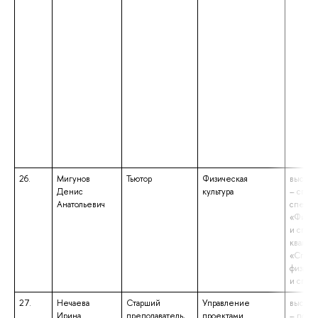
26.
Мигунов
Тьютор
Физическая
высшее
Денис
культура
– спец
Анатольевич
специа
«Физич
и спорт
квалиф
«Специ
физиче
и спор
27.
Нечаева
Старший
Управление
высшее
Ирина
преподаватель,
проектами
– подго