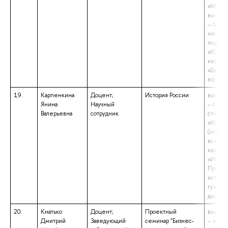
«Магис
высшее
– бакал
направ
подгот
«Юрис
квалиф
«Бакала
юрисп
19.
Карпенкина
Доцент;
История России
высшее
Янина
Научный
– спец
Валерьевна
сотрудник
специа
«Истор
(отече
всеобщ
квалиф
«Истор
Препод
истори
гумани
дисцип
20.
Кнатько
Доцент;
Проектный
высшее
Дмитрий
Заведующий
семинар "Бизнес-
– магис