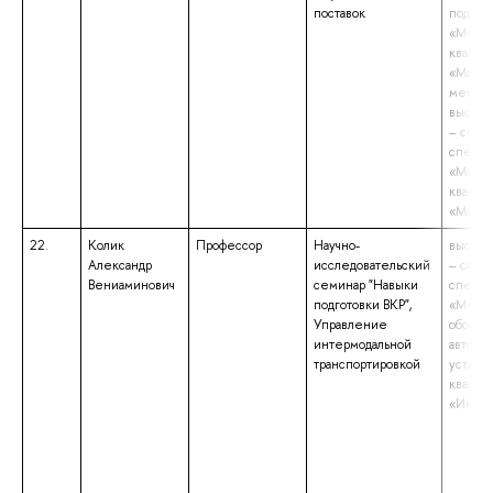
поставок
подгот
«Мене
квалиф
«Магис
менед
высшее
– спец
специа
«Марке
квалиф
«Марке
22.
Колик
Профессор
Научно-
высшее
Александр
исследовательский
– спец
Вениаминович
семинар "Навыки
специа
подготовки ВКР",
«Меха
Управление
оборуд
интермодальной
автома
транспортировкой
установ
квалиф
«Инже