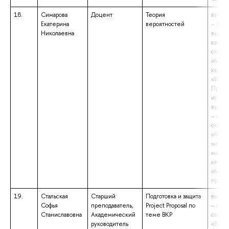
18.
Симарова
Доцент
Теория
высше
Екатерина
вероятностей
– подг
Николаевна
высш
квали
специ
«Мате
квали
«Иссл
Препо
иссле
высше
– спе
специ
«Фунд
матем
механ
квали
«Мате
препо
19.
Стальская
Старший
Подготовка и защита
высше
Софья
преподаватель,
Project Proposal по
– спе
Станиславовна
Академический
теме ВКР
специ
руководитель
«Язык