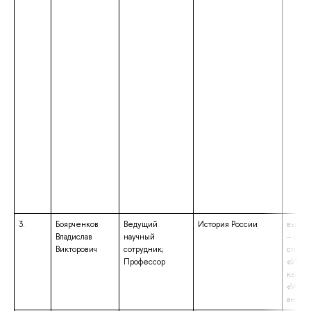
3.
Боярченков
Ведущий
История России
высше
Владислав
научный
– спе
Викторович
сотрудник;
специ
Профессор
«Исто
квали
«Учите
англий