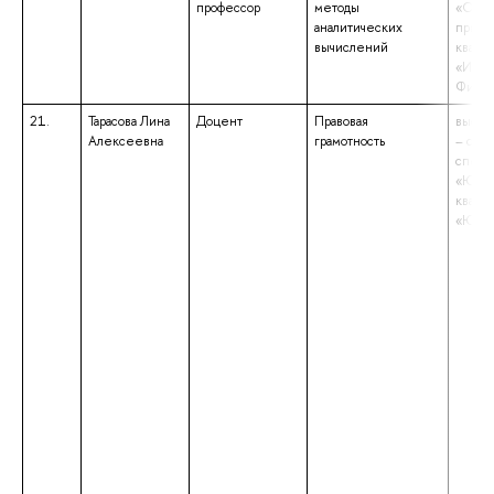
профессор
методы
«Опти
аналитических
прибо
вычислений
квали
«Инже
Физик
21.
Тарасова Лина
Доцент
Правовая
высше
Алексеевна
грамотность
– спе
специ
«Юрис
квали
«Юрис