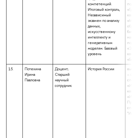
компетенций.
подго
Итоговый контроль,
«Градо
Независимый
квали
экзамен по анализу
«Маги
данных,
образ
искусственному
бакала
интеллекту и
напра
генеративным
подго
моделям. Базовый
«Экон
уровень
квали
«Бакал
15.
Потехина
Доцент;
История России
высше
Ирина
Старший
– спе
Павловна
научный
специ
сотрудник
«Исто
квали
«Исто
Препо
специ
"Исто