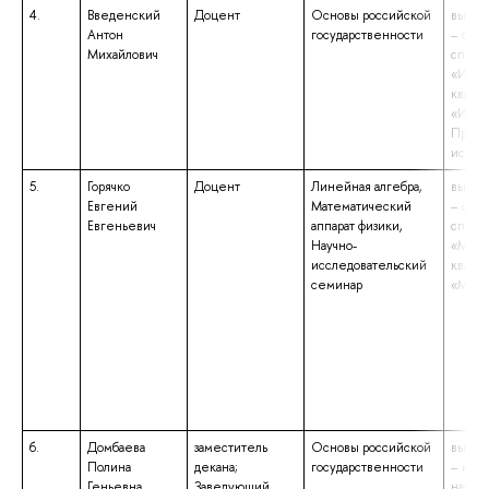
4.
Введенский
Доцент
Основы российской
высше
Антон
государственности
– спе
Михайлович
специ
«Исто
квали
«Исто
Препо
истор
5.
Горячко
Доцент
Линейная алгебра,
высше
Евгений
Математический
– спе
Евгеньевич
аппарат физики,
специ
Научно-
«Мате
исследовательский
квали
семинар
«Мате
6.
Домбаева
заместитель
Основы российской
высше
Полина
декана;
государственности
– маги
Геньевна
Заведующий
напра