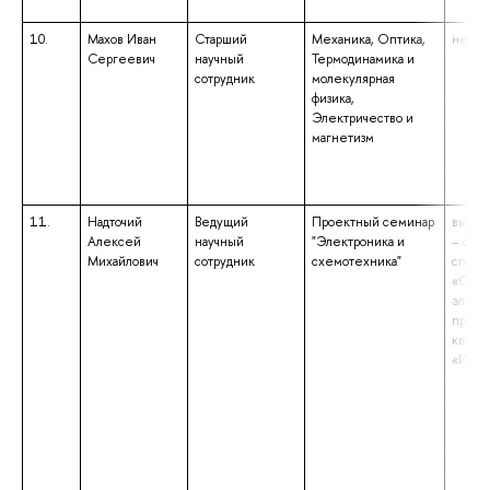
10.
Махов Иван
Старший
Механика, Оптика,
не ука
Сергеевич
научный
Термодинамика и
сотрудник
молекулярная
физика,
Электричество и
магнетизм
11.
Надточий
Ведущий
Проектный семинар
высше
Алексей
научный
"Электроника и
– спе
Михайлович
сотрудник
схемотехника"
специ
«Опти
элект
прибо
квали
«Инж