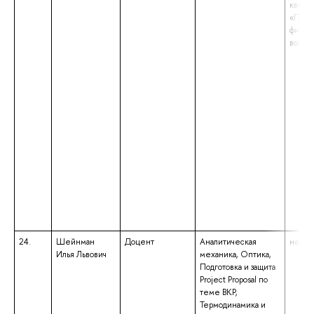
квали
«Преп
физич
воспи
24.
Шейнман
Доцент
Аналитическая
не ука
Илья Львович
механика, Оптика,
Подготовка и защита
Project Proposal по
теме ВКР,
Термодинамика и