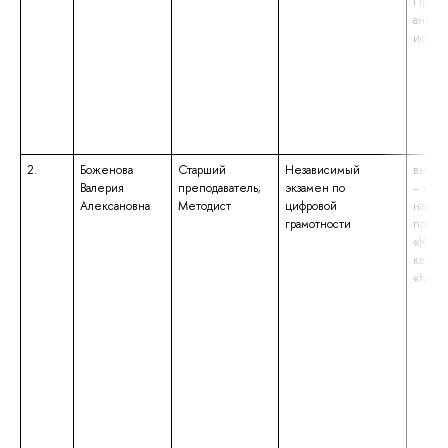
Препо
англи
испан
2.
Боженова
Старший
Независимый
высше
Валерия
преподаватель;
экзамен по
– маги
Алексановна
Методист
цифровой
напра
грамотности
подго
«Юрис
квали
«Маги