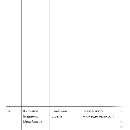
8.
Кириллов
Начальник
Безопасность
высше
Владимир
отдела
жизнедеятельности
– бака
Михайлович
напра
подго