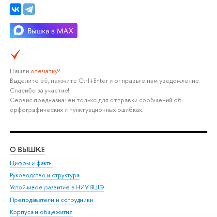
Нашли
опечатку
?
Выделите её, нажмите Ctrl+Enter и отправьте нам уведомление.
Спасибо за участие!
Сервис предназначен только для отправки сообщений об
орфографических и пунктуационных ошибках.
О ВЫШКЕ
ОБ
Цифры и факты
Ли
Руководство и структура
Дов
Устойчивое развитие в НИУ ВШЭ
Ол
Преподаватели и сотрудники
При
Корпуса и общежития
Вы