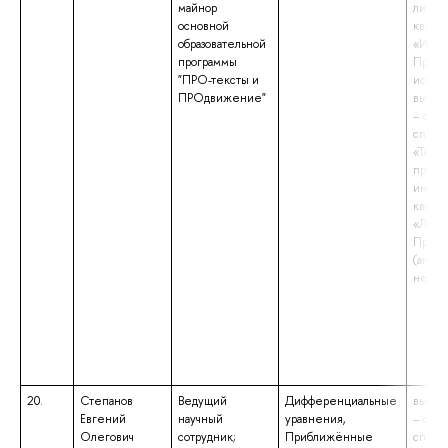
майнор
литер
основной
квали
образовательной
«Иссл
программы
Препо
"ПРО-тексты и
иссле
ПРОдвижение"
высше
– спе
специ
«Теор
препо
иност
квали
«Линг
Препо
(англ
немец
20.
Степанов
Ведущий
Дифференциальные
высше
Евгений
научный
уравнения,
– спе
Олегович
сотрудник;
Приближённые
специ