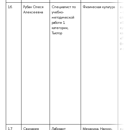
16.
Рубан Олеся
Специалист по
Физическая культура
высше
Алексеевна
учебно-
– спе
методической
специ
работе 1
«Физи
категории,
культу
Тьютор
квали
«Педа
физич
и спор
17.
Свинарев
Лаборант
Механика, Научно-
высше