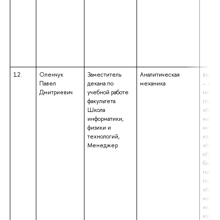
12.
Оленчук
Заместитель
Аналитическая
высше
Павел
декана по
механика
– маги
Дмитриевич
учебной работе
напра
факультета
подго
Школа
«Меха
информатики,
матем
физики и
модел
технологий,
квали
Менеджер
«Маги
образ
бакала
напра
подго
«Меха
матем
модел
квали