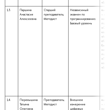
«Бакал
13.
Паршина
Старший
Независимый
высше
Анастасия
преподаватель;
экзамен по
– маги
Алексеевна
Методист
программированию.
напра
Базовый уровень
подго
«Соци
квали
«Маги
образ
бакала
напра
подго
«Поли
квали
«Бакал
14.
Перевышина
Преподаватель;
Внешнее
высше
Татьяна
Методист
измерение
– маги
Олеговна
цифровых
напра