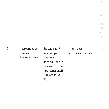
«Исто
квали
«Бака
образ
подгот
высш
квали
специ
«Исто
и арх
9.
Крыжановская
Заведующий
Квантовая
не ука
Наталья
лабораторией,
оптоэлектроника
Владимировна
Научная
деятельность в
рамках проекта
Крыжановской
Н.В. (25-РБ-02-
25)