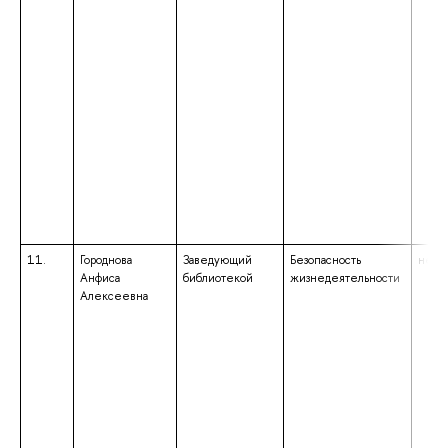
11.
Городнова
Заведующий
Безопасность
не ук
Анфиса
библиотекой
жизнедеятельности
Алексеевна