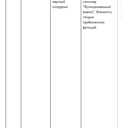
научный
семинар
спец
сотрудник
"Функциональный
«Мат
анализ", Элементы
квал
теории
«Мат
приближения
функций