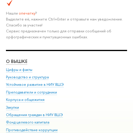
Нашли
опечатку
?
Выделите её, нажмите Ctrl+Enter и отправьте нам уведомление.
Спасибо за участие!
Сервис предназначен только для отправки сообщений об
орфографических и пунктуационных ошибках.
О ВЫШКЕ
ОБ
Цифры и факты
Ли
Руководство и структура
Дов
Устойчивое развитие в НИУ ВШЭ
Ол
Преподаватели и сотрудники
При
Корпуса и общежития
Вы
Закупки
При
Обращения граждан в НИУ ВШЭ
Ас
Фонд целевого капитала
До
Противодействие коррупции
Цен