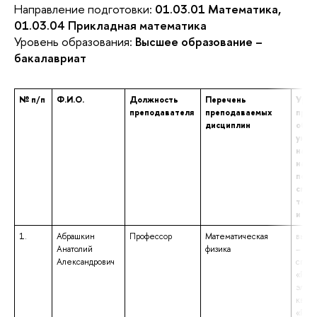
Направление подготовки:
01.03.01 Математика,
01.03.04 Прикладная математика
Уровень образования:
Высшее образование –
бакалавриат
№ п/п
Ф.И.О.
Должность
Перечень
Уров
преподавателя
преподаваемых
проф
дисциплин
обра
указ
наим
напр
подг
спец
том 
и кв
1.
Абрашкин
Профессор
Математическая
высш
Анатолий
физика
– спе
Александрович
спец
«Ради
элект
квал
«Рад