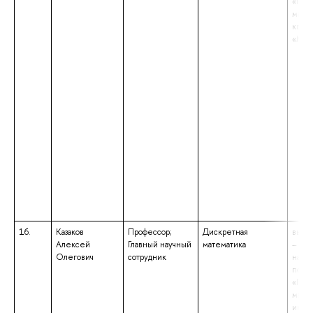
«При
матем
квал
«Мат
16.
Казаков
Профессор;
Дискретная
высш
Алексей
Главный научный
математика
– маг
Олегович
сотрудник
напр
подго
«При
матем
инфор