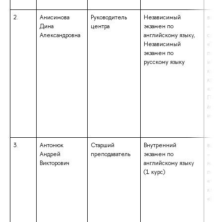
2.
Анисимова
Руководитель
Независимый
высш
Дина
центра
экзамен по
– спе
Александровна
английскому языку,
спец
Независимый
«Теор
экзамен по
преп
русскому языку
иност
культ
квал
«Линг
Преп
англи
испан
3.
Антонюк
Старший
Внутренний
высш
Андрей
преподаватель
экзамен по
– бак
Викторович
английскому языку
напр
(1 курс)
подго
«Фил
квал
«Бака