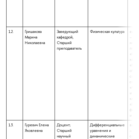
12.
Гришакова
Заведующий
Физическая культура
высш
Марина
кафедрой,
– маг
Николаевна
Старший
напр
преподаватель
подго
«Юри
квал
«Маг
образ
спец
спец
«Физи
и спо
квал
«Педа
физич
и спо
13.
Гуревич Елена
Доцент;
Дифференциальные
высш
Яковлевна
Старший
уравнения и
– спе
научный
динамические
спец