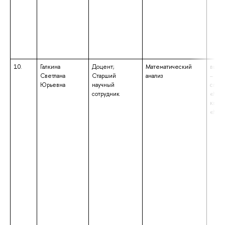
10.
Галкина
Доцент;
Математический
высш
Светлана
Старший
анализ
– спе
Юрьевна
научный
спец
сотрудник
«Мат
квал
«Мат