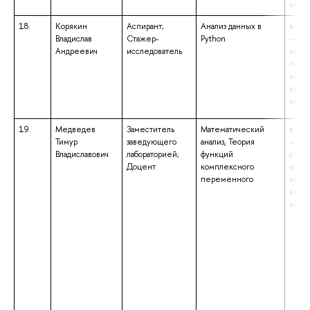
«Бака
18.
Корякин
Аспирант;
Анализ данных в
высш
Владислав
Стажер-
Python
– бак
Андреевич
исследователь
напр
подго
«Мат
квал
«Бака
19.
Медведев
Заместитель
Математический
высш
Тимур
заведующего
анализ, Теория
– спе
Владиславович
лабораторией;
функций
спец
Доцент
комплексного
«При
переменного
матем
квал
«Мат