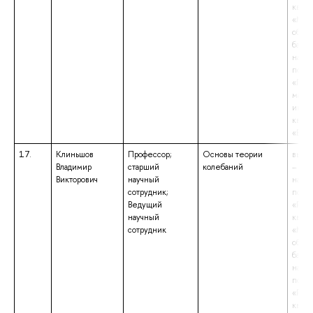
квал
«Маг
образ
бакал
напр
подго
«При
матем
инфор
квал
«Бака
17.
Клиньшов
Профессор;
Основы теории
высш
Владимир
старший
колебаний
– маг
Викторович
научный
напр
сотрудник;
подго
Ведущий
«Ради
научный
квал
сотрудник
«Маг
образ
бакал
напр
подго
«Ради
квал