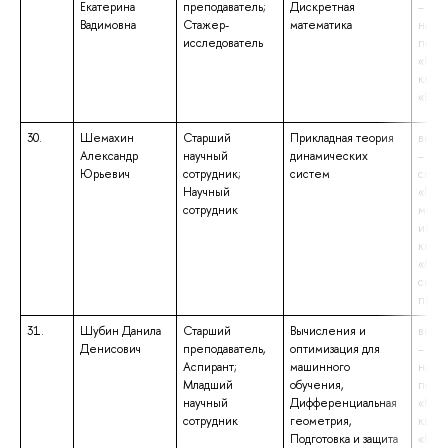
Екатерина
преподаватель;
Дискретная
– бак
Вадимовна
Стажер-
математика
напр
исследователь
подго
«Мат
квал
«Бака
30.
Шемахин
Старший
Прикладная теория
высш
Александр
научный
динамических
– спе
Юрьевич
сотрудник;
систем
спец
Научный
«При
сотрудник
матем
инфор
квал
«Мат
сист
прог
31.
Шубин Данила
Старший
Вычисления и
высш
Денисович
преподаватель,
оптимизация для
– бак
Аспирант;
машинного
напр
Младший
обучения,
подго
научный
Дифференциальная
«Мат
сотрудник
геометрия,
квал
Подготовка и защита
«Бака