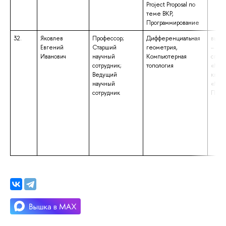
Project Proposal по
теме ВКР,
Программирование
32.
Яковлев
Профессор;
Дифференциальная
высш
Евгений
Старший
геометрия,
– спе
Иванович
научный
Компьютерная
спец
сотрудник;
топология
«Мат
Ведущий
квал
научный
«Мат
сотрудник
Преп