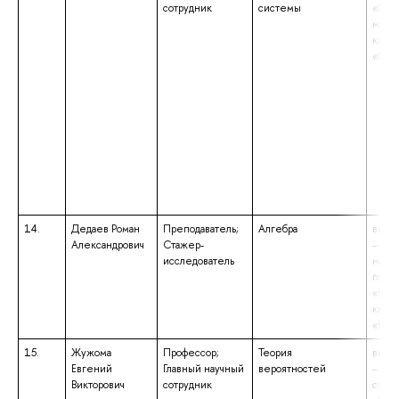
сотрудник
системы
«При
матем
квал
«Мат
14.
Дедаев Роман
Преподаватель;
Алгебра
высш
Александрович
Стажер-
– бак
исследователь
напр
подго
«Мат
квал
«Бака
15.
Жужома
Профессор;
Теория
высш
Евгений
Главный научный
вероятностей
– спе
Викторович
сотрудник
спец