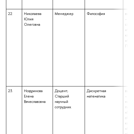
22.
Николаева
Менеджер
Философия
высш
Юлия
– спе
Олеговна
спец
«Фил
квал
«Фил
Преп
23.
Ноздринова
Доцент;
Дискретная
высш
Елена
Старший
математика
– маг
Вячеславовна
научный
напр
сотрудник
подго
«Пед
образ
квал
«Маг