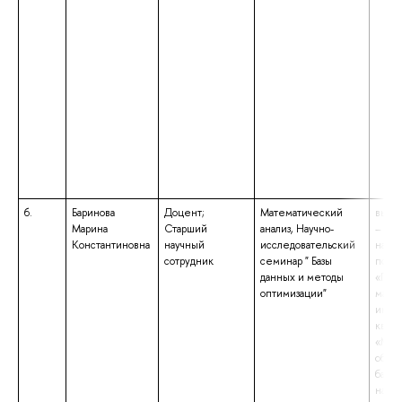
6.
Баринова
Доцент;
Математический
высш
Марина
Старший
анализ, Научно-
– маг
Константиновна
научный
исследовательский
напр
сотрудник
семинар " Базы
подго
данных и методы
«При
оптимизации"
матем
инфор
квал
«Маг
образ
бакал
напр