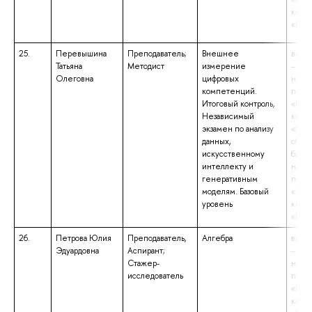
квал
«Бака
25.
Перевышина
Преподаватель;
Внешнее
высш
Татьяна
Методист
измерение
– маг
Олеговна
цифровых
напр
компетенций.
подго
Итоговый контроль,
«Град
Независимый
квал
экзамен по анализу
«Маг
данных,
образ
искусственному
бакал
интеллекту и
напр
генеративным
подго
моделям. Базовый
«Эко
уровень
квал
«Бака
26.
Петрова Юлия
Преподаватель,
Алгебра
высш
Эдуардовна
Аспирант;
– маг
Стажер-
напр
исследователь
подго
«Мат
квал