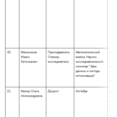
20.
Мельников
Преподаватель;
Математический
высш
Иоанн
Стажер-
анализ, Научно-
– бак
Евгеньевич
исследователь
исследовательский
напр
семинар " Базы
подго
данных и методы
«Мат
оптимизации"
квал
«Бака
21.
Муляр Ольга
Доцент
Алгебра
высш
Александровна
– маг
напр
подго
«Мат
квал