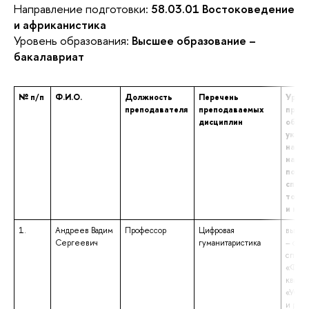
Направление подготовки:
58.03.01 Востоковедение
и африканистика
Уровень образования:
Высшее образование –
бакалавриат
№ п/п
Ф.И.О.
Должность
Перечень
Урове
преподавателя
преподаваемых
проф
дисциплин
образ
указа
наим
напр
подго
специ
том ч
и кв
1.
Андреев Вадим
Профессор
Цифровая
высше
Сергеевич
гуманитаристика
– спе
специ
«Фило
квали
«Учит
и русс