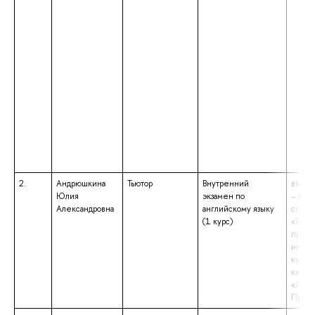
2.
Андрюшкина
Тьютор
Внутренний
высше
Юлия
экзамен по
– спе
Александровна
английскому языку
специ
(1 курс)
«Теор
препо
иност
культу
квали
«Линг
Препо