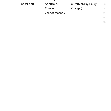
Георгиевич
Аспирант;
английскому языку
напра
Стажер-
(1 курс)
подго
исследователь
«Соци
квали
«Бака