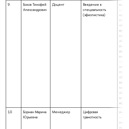
9.
Боков Тимофей
Доцент
Введение в
высше
Александрович
специальность
– маги
(эфиопистика)
напра
подго
«Вост
африк
квали
«Маги
восто
африк
высше
– бака
напра
подго
«Вост
африк
квали
«Бакал
восто
африк
10.
Борман Марина
Менеджер
Цифровая
высше
Юрьевна
грамотность
– маги
напра
подго