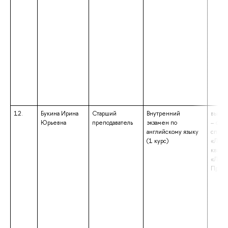
12.
Букина Ирина
Старший
Внутренний
высше
Юрьевна
преподаватель
экзамен по
– спе
английскому языку
специ
(1 курс)
«Линг
квали
«Линг
Препо