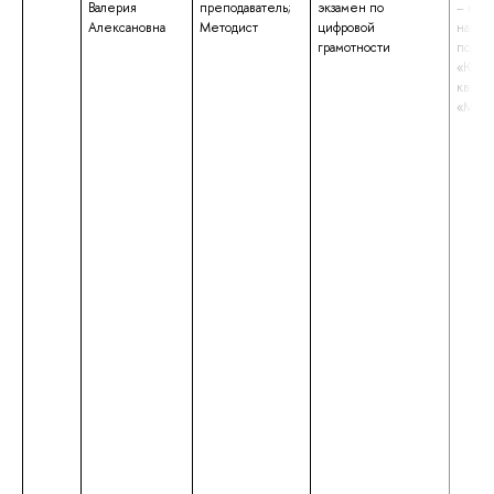
Валерия
преподаватель;
экзамен по
– маги
Алексановна
Методист
цифровой
напра
грамотности
подго
«Юрис
квали
«Маги