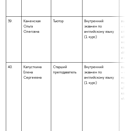
39.
Каменская
Тьютор
Внутренний
высше
Ольга
экзамен по
– спе
Олеговна
английскому языку
специ
(1 курс)
«Англ
немец
квали
«Учит
и нем
40.
Капусткина
Старший
Внутренний
высше
Елена
преподаватель
экзамен по
– маги
Сергеевна
английскому языку
напра
(1 курс)
подго
«Линг
квали
«Маги