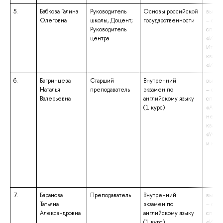
5.
Бабкова Галина
Руководитель
Основы российской
высше
Олеговна
школы, Доцент;
государственности
– спе
Руководитель
специ
центра
«Исто
Италия
квали
«Исто
6.
Багринцева
Старший
Внутренний
высше
Наталья
преподаватель
экзамен по
– спе
Валерьевна
английскому языку
специ
(1 курс)
«Англ
немец
квали
«Учит
и нем
7.
Баранова
Преподаватель
Внутренний
высше
Татьяна
экзамен по
– спе
Александровна
английскому языку
специ
(1 курс)
«Инос