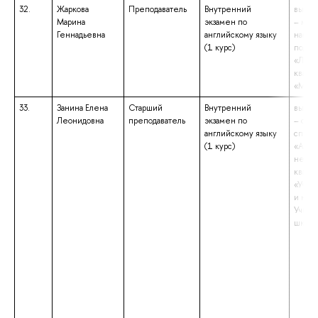
32.
Жаркова
Преподаватель
Внутренний
высше
Марина
экзамен по
– маги
Геннадьевна
английскому языку
напра
(1 курс)
подго
«Линг
квали
«Маги
33.
Занина Елена
Старший
Внутренний
высше
Леонидовна
преподаватель
экзамен по
– спе
английскому языку
специ
(1 курс)
«Англ
немец
квали
«Учит
и нем
Учите
школ