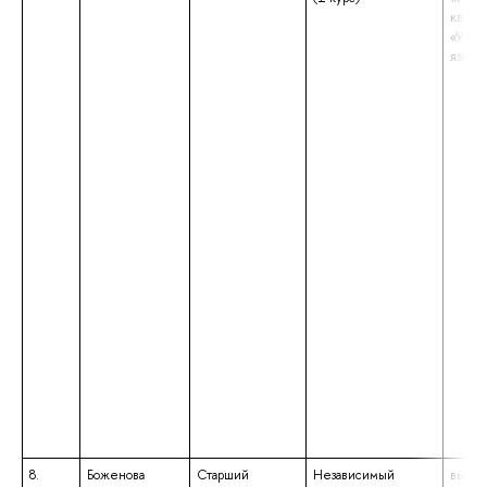
квали
«Учит
языка
8.
Боженова
Старший
Независимый
высше