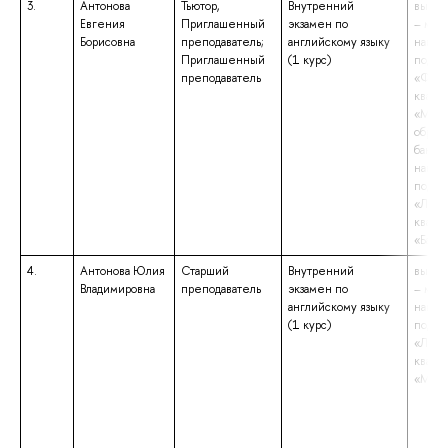
3.
Антонова
Тьютор,
Внутренний
высше
Евгения
Приглашенный
экзамен по
– маги
Борисовна
преподаватель;
английскому языку
напра
Приглашенный
(1 курс)
подго
преподаватель
«Фило
квали
«Маги
образ
бакала
напра
подго
«Линг
квали
«Бака
4.
Антонова Юлия
Старший
Внутренний
высше
Владимировна
преподаватель
экзамен по
– маги
английскому языку
напра
(1 курс)
подго
«Линг
квали
«Маги