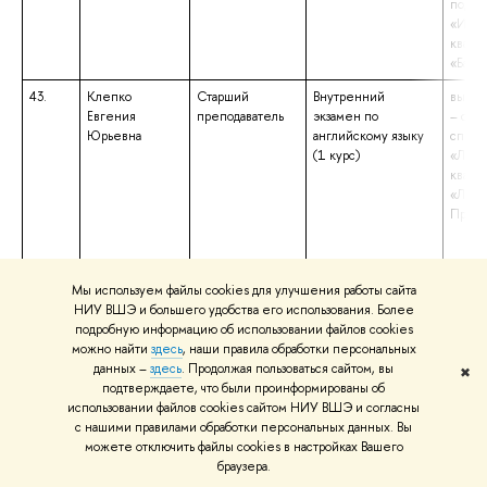
подго
«Исто
квали
«Бака
43.
Клепко
Старший
Внутренний
высше
Евгения
преподаватель
экзамен по
– спе
Юрьевна
английскому языку
специ
(1 курс)
«Линг
квали
«Линг
Препо
Мы используем файлы cookies для улучшения работы сайта
НИУ ВШЭ и большего удобства его использования. Более
подробную информацию об использовании файлов cookies
можно найти
здесь
, наши правила обработки персональных
данных –
здесь
. Продолжая пользоваться сайтом, вы
✖
подтверждаете, что были проинформированы об
использовании файлов cookies сайтом НИУ ВШЭ и согласны
с нашими правилами обработки персональных данных. Вы
можете отключить файлы cookies в настройках Вашего
браузера.