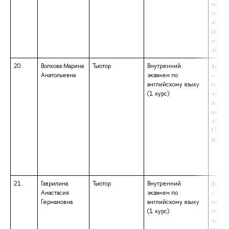
напра
подго
«Педа
образ
квали
«Бака
20.
Волкова Марина
Тьютор
Внутренний
высше
Анатольевна
экзамен по
– спе
английскому языку
специ
(1 курс)
«Англ
литера
квали
«Фило
Препо
англи
21.
Гаврилина
Тьютор
Внутренний
высше
Анастасия
экзамен по
– бака
Германовна
английскому языку
напра
(1 курс)
подго
«Линг