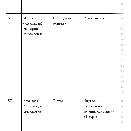
квали
«Бака
36.
Исакова
Преподаватель,
Арабский язык
высше
(Колоскова)
Аспирант
– маги
Екатерина
напра
Михайловна
подго
«Фило
квали
«Маги
образ
бакала
напра
подго
«Вост
африк
квали
«Бака
37.
Казачкова
Тьютор
Внутренний
высше
Александра
экзамен по
– спе
Викторовна
английскому языку
специ
(1 курс)
«Мате
метод
эконо