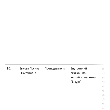
16.
Былова Полина
Преподаватель
Внутренний
высше
Дмитриевна
экзамен по
– маги
английскому языку
напра
(1 курс)
подго
«Линг
квали
«Маги
образ
бакала
напра