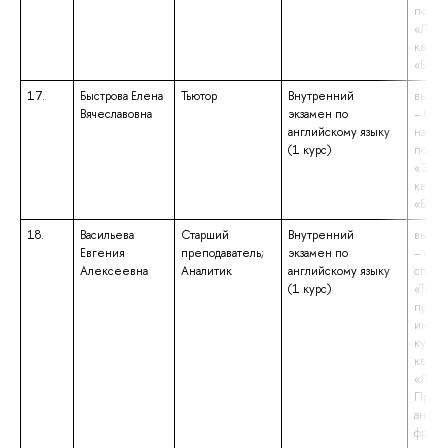
подго
«Линг
квали
«Бака
17.
Быстрова Елена
Тьютор
Внутренний
высше
Вячеславовна
экзамен по
– бака
английскому языку
напра
(1 курс)
подго
«Экон
квали
«Бака
18.
Васильева
Старший
Внутренний
высше
Евгения
преподаватель;
экзамен по
– спе
Алексеевна
Аналитик
английскому языку
специ
(1 курс)
«Теор
препо
иност
культу
квали
«Линг
Препо
англи
франц