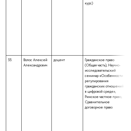
курс)
33.
Волос Алексей
доцент
Гражданское право
Александрович
(Общая часть), Научно-
исследовательский
семинар «Особенности
регулирования
гражданских отношений
в цифровой среде»,
Римское частное право,
Сравнительное
договорное право