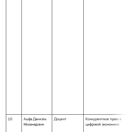
10.
Ашфа Даниэль
Доцент
Конкурентное право в
Мохамадович
цифровой экономике