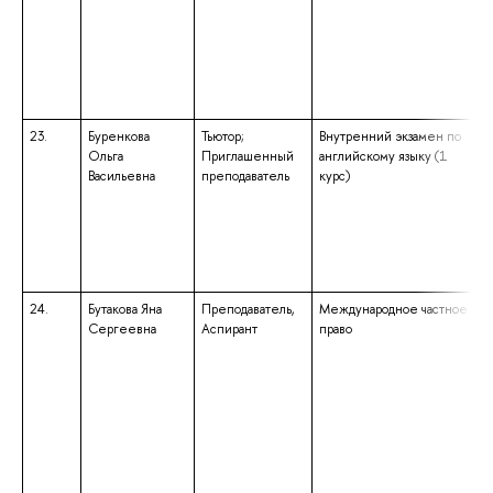
23.
Буренкова
Тьютор;
Внутренний экзамен по
Ольга
Приглашенный
английскому языку (1
Васильевна
преподаватель
курс)
24.
Бутакова Яна
Преподаватель,
Международное частное
Сергеевна
Аспирант
право