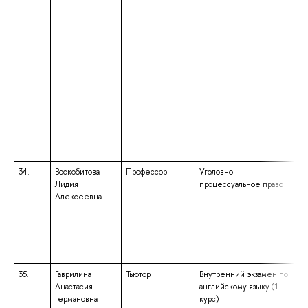
34.
Воскобитова
Профессор
Уголовно-
Лидия
процессуальное право
Алексеевна
35.
Гаврилина
Тьютор
Внутренний экзамен по
Анастасия
английскому языку (1
Германовна
курс)