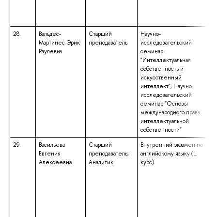
28.
Вальдес-
Старший
Научно-
Мартинес Эрик
преподаватель
исследовательский
Раулевич
семинар
"Интеллектуальная
собственность и
искусственный
интеллект", Научно-
исследовательский
семинар "Основы
международного права
интеллектуальной
собственности"
29.
Васильева
Старший
Внутренний экзамен по
Евгения
преподаватель;
английскому языку (1
Алексеевна
Аналитик
курс)