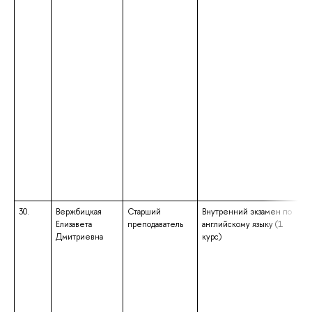
30.
Вержбицкая
Старший
Внутренний экзамен по
Елизавета
преподаватель
английскому языку (1
Дмитриевна
курс)