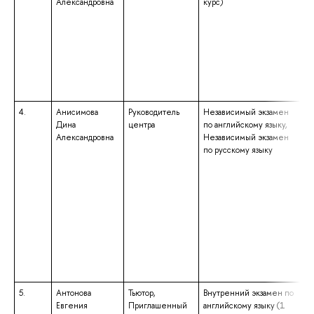
Александровна
курс)
4.
Анисимова
Руководитель
Независимый экзамен
Дина
центра
по английскому языку,
Александровна
Независимый экзамен
по русскому языку
5.
Антонова
Тьютор,
Внутренний экзамен по
Евгения
Приглашенный
английскому языку (1