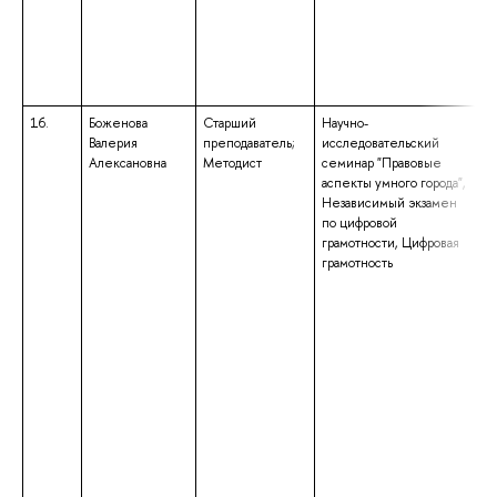
16.
Боженова
Старший
Научно-
Валерия
преподаватель;
исследовательский
Алексановна
Методист
семинар "Правовые
аспекты умного города",
Независимый экзамен
по цифровой
грамотности, Цифровая
грамотность