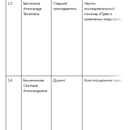
13.
Бахтиозина
Старший
Научно-
Александра
преподаватель
исследовательский
Талгатовна
семинар «Право в
креативных индустриях»
14.
Беньяминова
Доцент
Конституционное право
Светлана
Александровна