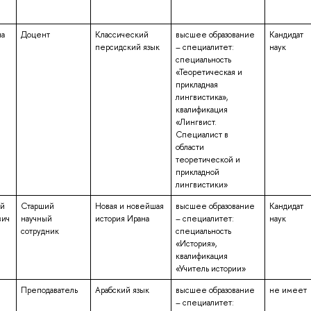
на
Доцент
Классический
высшее образование
Кандидат
персидский язык
– специалитет:
наук
специальность
«Теоретическая и
прикладная
лингвистика»,
квалификация
«Лингвист.
Специалист в
области
теоретической и
прикладной
лингвистики»
й
Старший
Новая и новейшая
высшее образование
Кандидат
вич
научный
история Ирана
– специалитет:
наук
сотрудник
специальность
«История»,
квалификация
«Учитель истории»
Преподаватель
Арабский язык
высшее образование
не имеет
– специалитет: