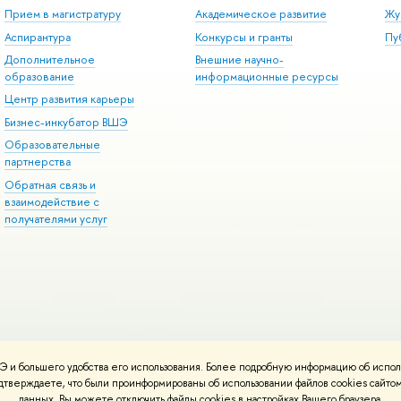
Прием в магистратуру
Академическое развитие
Жу
Аспирантура
Конкурсы и гранты
Пу
Дополнительное
Внешние научно-
образование
информационные ресурсы
Центр развития карьеры
Бизнес-инкубатор ВШЭ
Образовательные
партнерства
Обратная связь и
взаимодействие с
получателями услуг
 и большего удобства его использования. Более подробную информацию об испол
онтакты
Условия использования материалов
Политика конфиденциальност
подтверждаете, что были проинформированы об использовании файлов cookies сай
ботаны в
Школе дизайна НИУ ВШЭ
данных. Вы можете отключить файлы cookies в настройках Вашего браузера.