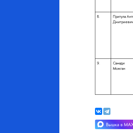
8.
Притула Ант
Дмитриевич
9.
Самади
Можган