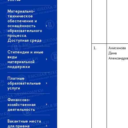
Материально-
техническое
обеспечение и
оснащённость
образовательного
процесса.
Доступная среда
1.
Анисимова
Стипендии и иные
Дина
виды
Александро
материальной
поддержки
Платные
образовательные
услуги
Финансово-
хозяйственная
деятельность
Вакантные места
для приема