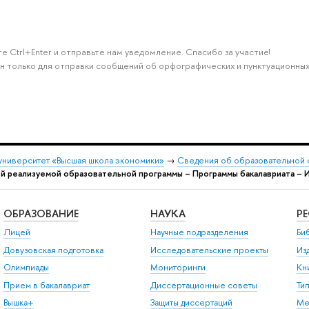
е Ctrl+Enter и отправьте нам уведомление. Спасибо за участие!
н только для отправки сообщений об орфографических и пунктуационных
университет «Высшая школа экономики»
→
Сведения об образовательной 
й реализуемой образовательной программы – Программы бакалавриата – 
ОБРАЗОВАНИЕ
НАУКА
Р
Лицей
Научные подразделения
Би
Довузовская подготовка
Исследовательские проекты
Из
Олимпиады
Мониторинги
Кн
Прием в бакалавриат
Диссертационные советы
Ти
Вышка+
Защиты диссертаций
Ме