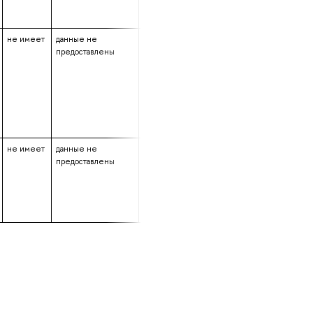
не имеет
данные не
данные не
16 лет 4 месяца 2 д
предоставлены
предоставлены
не имеет
данные не
данные не
3 года 11 месяцев
предоставлены
предоставлены
4 дня