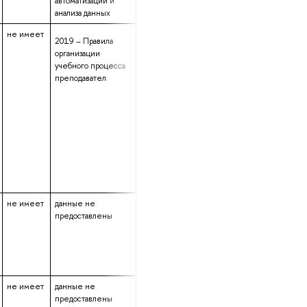
автоматизации и
анализа данных
не имеет
данные не
27 лет 1 месяц
2019 – Правила
предоставлены
9 дней
организации
учебного процесса
преподавател
не имеет
данные не
данные не
6 лет 11 месяцев
предоставлены
предоставлены
6 дней
не имеет
данные не
данные не
4 года 11 месяцев
предоставлены
предоставлены
4 дня