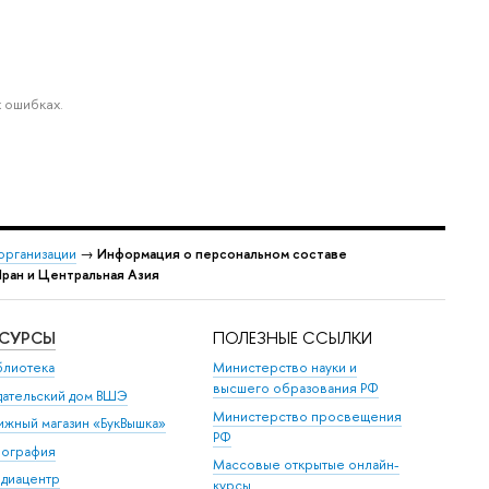
 ошибках.
организации
→
Информация о персональном составе
Иран и Центральная Азия
ЕСУРСЫ
ПОЛЕЗНЫЕ ССЫЛКИ
блиотека
Министерство науки и
высшего образования РФ
дательский дом ВШЭ
Министерство просвещения
ижный магазин «БукВышка»
РФ
пография
Массовые открытые онлайн-
диацентр
курсы