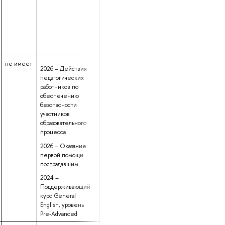
не имеет
данные не
2 года 10 месяцев
2026 – Действия
предоставлены
22 дня
педагогических
работников по
обеспечению
безопасности
участников
образовательного
процесса
2026 – Оказание
первой помощи
пострадавшим
2024 –
Поддерживающий
курс General
English, уровень
Pre-Advanced