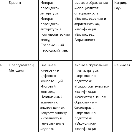
Доцент
История
высшее образование
Кандидат
персидской
– специалитет:
наук
литературы,
специальность
История
«Востоковедение и
персидской
африканистика»,
литературы в
квалификация
постклассическую
«Востоковед.
эпоху,
Африканист»
Современный
персидский язык
а
Преподаватель;
Внешнее
высшее образование
не имеет
Методист
измерение
– магистратура:
цифровых
направление
компетенций.
подготовки
Итоговый
«Градостроительство»,
контроль,
квалификация
Независимый
«Магистр»; высшее
экзамен по
образование –
анализу данных,
бакалавриат:
искусственному
направление
интеллекту и
подготовки
генеративным
«Экономика»,
моделям.
квалификация