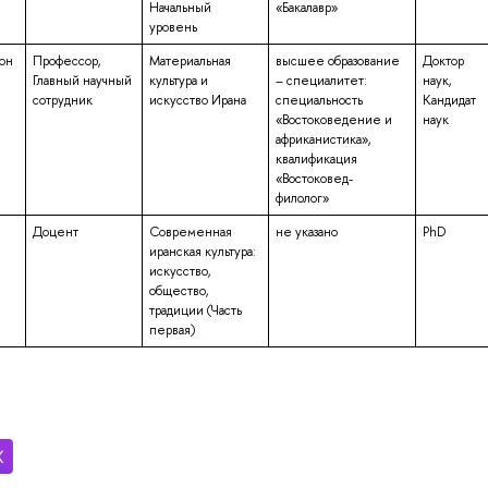
Начальный
«Бакалавр»
уровень
он
Профессор,
Материальная
высшее образование
Доктор
Главный научный
культура и
– специалитет:
наук,
сотрудник
искусство Ирана
специальность
Кандидат
«Востоковедение и
наук
африканистика»,
квалификация
«Востоковед-
филолог»
Доцент
Современная
не указано
PhD
иранская культура:
искусство,
общество,
традиции (Часть
первая)