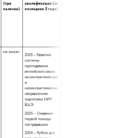
(при
квалификации (за
переподготовке
опыта (лет) работ
наличии)
последние 3 года)
(при наличии)
в профессиональн
сфере
не имеет
данные не
2 года 5 месяцев
2026 – Развитие
предоставлены
15 дней
системы
преподавания
английского языка
на лингвистических
и
нелингвистических
направлениях
подготовки НИУ
ВШЭ
2025 – Оказание
первой помощи
пострадавшим
2024 – Python для