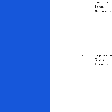
6.
Никитенко
Евгения
Леонидовна
7.
Перевышин
Татьяна
Олеговна