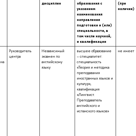
дисциплин
образования с
(при
указанием
наличии)
наименования
направления
подготовки и (или)
специальности, в
том числе научной,
и квалификации
Руководитель
Независимый
высшее образование
не имеет
центра
экзамен по
– специалитет:
вна
английскому
специальность
языку
«Теория и методика
преподавания
иностранных языков и
культур»,
квалификация
«Лингвист.
Преподаватель
английского и
испанского языков»