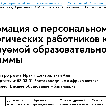
й университет «Высшая школа экономики»
Сведения об образовател
иков каждой реализуемой образовательной программы – Программы бак
мация о персональном
огических работников
зуемой образовательн
аммы
 программа:
Иран и Центральная Азия
готовки:
58.03.01 Востоковедение и африканистика
ания:
Высшее образование – бакалавриат
Должность
Перечень
Уровень (уровни)
Учёная
преподавателя
преподаваемых
профессионального
степень