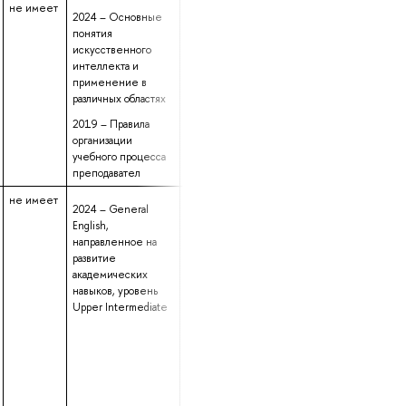
не имеет
данные не
15 лет 7 месяцев
2024 – Основные
предоставлены
23 дня
понятия
искусственного
интеллекта и
применение в
различных областях
2019 – Правила
организации
учебного процесса
преподавател
не имеет
данные не
3 года 9 месяцев
2024 – General
предоставлены
26 дней
English,
направленное на
развитие
академических
навыков, уровень
Upper Intermediate