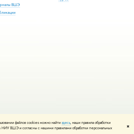
рналы ВШЭ
бликации
ьзовании файлов cookies можно найти
здесь
, наши правила обработки
и
Карта сайта
Редактору
✖
том НИУ ВШЭ и согласны с нашими правилами обработки персональных