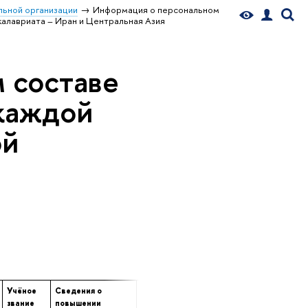
ьной организации
Информация о персональном
алавриата – Иран и Центральная Азия
 составе
 каждой
ой
Учёное
Сведения о
Сведения о
Сведения о
звание
повышении
профессиональной
продолжительност