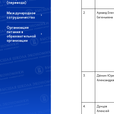
(перевода)
Международное
2.
Арманд Еле
сотрудничество
Евгеньевна
Организация
питания в
образовательной
организации
3.
Дёмин Юри
Александро
4.
Дунцов
Алексей