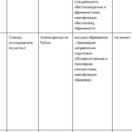
специальность
«Востоковедение и
африканистика»,
квалификация
«Востоковед.
Африканист»
Стажер-
Анализ данных на
высшее образование
не имеет
исследователь;
Python
– бакалавриат:
Ассистент
направление
подготовки
«Фундаментальная и
прикладная
лингвистика»,
квалификация
«Бакалавр»