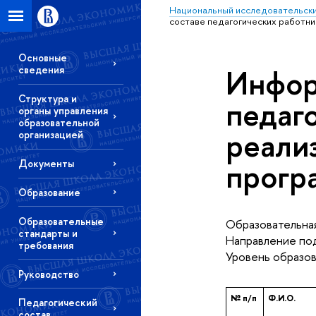
Национальный исследовательски
составе педагогических работн
Основные
Инфор
сведения
Структура и
педаг
органы управления
образовательной
реали
организацией
прогр
Документы
Образование
Образовательные
Образовательная
стандарты и
Направление под
требования
Уровень образов
Руководство
№ п/п
Ф.И.О.
Педагогический
состав