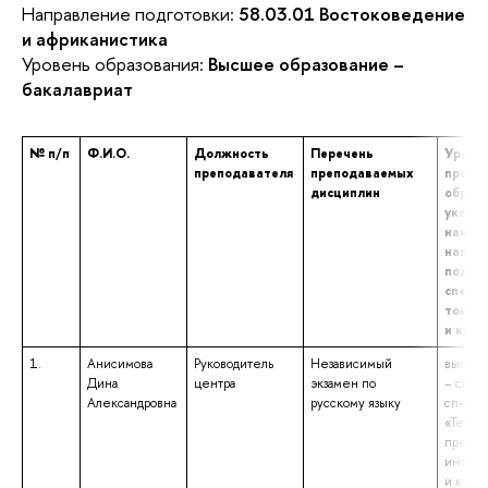
Направление подготовки:
58.03.01 Востоковедение
и африканистика
Уровень образования:
Высшее образование –
бакалавриат
№ п/п
Ф.И.О.
Должность
Перечень
Уровен
преподавателя
преподаваемых
профе
дисциплин
образо
указа
наиме
напра
подгот
специа
том чи
и ква
1.
Анисимова
Руководитель
Независимый
высшее
Дина
центра
экзамен по
– спец
Александровна
русскому языку
специа
«Теори
препод
иностр
и культ