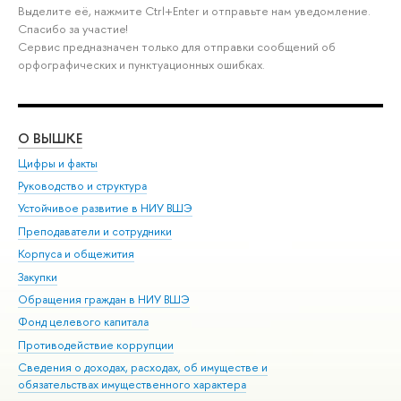
Выделите её, нажмите Ctrl+Enter и отправьте нам уведомление.
Спасибо за участие!
Сервис предназначен только для отправки сообщений об
орфографических и пунктуационных ошибках.
О ВЫШКЕ
ОБ
Цифры и факты
Ли
Руководство и структура
Дов
Устойчивое развитие в НИУ ВШЭ
Ол
Преподаватели и сотрудники
При
Корпуса и общежития
Вы
Закупки
При
Обращения граждан в НИУ ВШЭ
Ас
Фонд целевого капитала
До
Противодействие коррупции
Цен
Сведения о доходах, расходах, об имуществе и
Би
обязательствах имущественного характера
Об