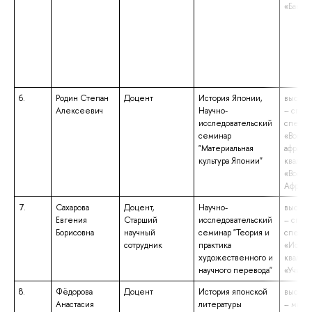
«Бакала
6.
Родин Степан
Доцент
История Японии,
высшее
Алексеевич
Научно-
– спец
исследовательский
специа
семинар
«Восто
"Материальная
африка
культура Японии"
квалиф
«Восто
Африка
7.
Сахарова
Доцент,
Научно-
высшее
Евгения
Старший
исследовательский
– спец
Борисовна
научный
семинар "Теория и
специа
сотрудник
практика
«Истор
художественного и
квалиф
научного перевода"
«Учите
8.
Фёдорова
Доцент
История японской
высшее
Анастасия
литературы
– магис