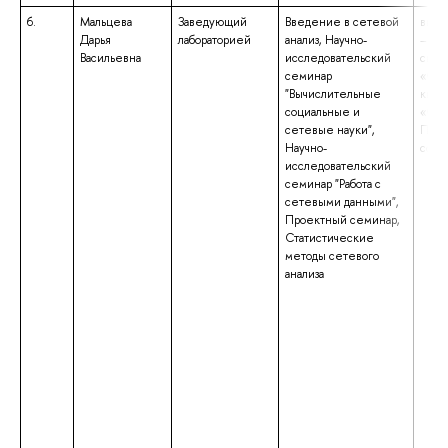
6.
Мальцева
Заведующий
Введение в сетевой
высш
Дарья
лабораторией
анализ, Научно-
– сп
Васильевна
исследовательский
спец
семинар
«Соц
"Вычислительные
квал
социальные и
«Соц
сетевые науки",
Преп
Научно-
соци
исследовательский
семинар "Работа с
сетевыми данными",
Проектный семинар,
Статистические
методы сетевого
анализа