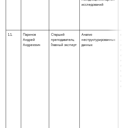
исследований
11.
Паринов
Старший
Анализ
высш
Андрей
преподаватель;
неструктурированных
– маг
Андреевич
Главный эксперт
данных
напр
подг
«При
мате
инфо
квал
«Маг
мате
инфо