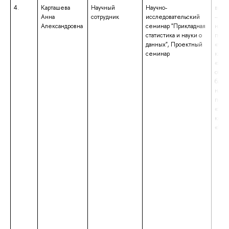
4.
Карташева
Научный
Научно-
высш
Анна
сотрудник
исследовательский
– маг
Александровна
семинар "Прикладная
напр
статистика и науки о
подг
данных", Проектный
«Фил
семинар
квал
«Маг
обра
бакал
напр
подг
«Фил
квал
«Бак