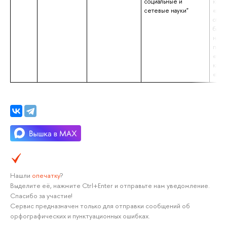
социальные и
квал
сетевые науки"
«Маг
обра
бакал
напр
подг
«Соц
квал
«Бак
Нашли
опечатку
?
Выделите её, нажмите Ctrl+Enter и отправьте нам уведомление.
Спасибо за участие!
Сервис предназначен только для отправки сообщений об
орфографических и пунктуационных ошибках.