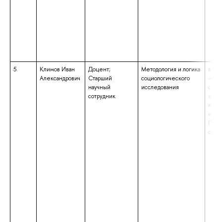
5.
Климов Иван
Доцент;
Методология и логика
высш
Александрович
Старший
социологического
– сп
научный
исследования
спец
сотрудник
«Соц
квал
«Соц
Преп
соци