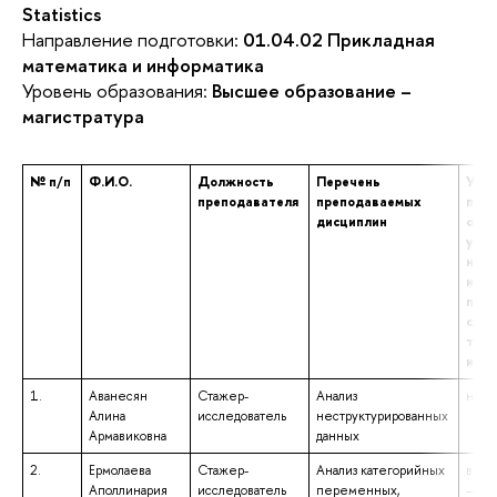
Statistics
Направление подготовки:
01.04.02 Прикладная
математика и информатика
Уровень образования:
Высшее образование –
магистратура
№ п/п
Ф.И.О.
Должность
Перечень
Уров
преподавателя
преподаваемых
проф
дисциплин
обра
указ
наим
напр
подг
спец
том 
и кв
1.
Аванесян
Стажер-
Анализ
не у
Алина
исследователь
неструктурированных
Армавиковна
данных
2.
Ермолаева
Стажер-
Анализ категорийных
высш
Аполлинария
исследователь
переменных,
– бак