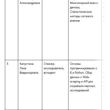
Александровна
Многомерный анализ
напр
данных,
подг
Статистические
«Соц
методы сетевого
квал
анализа
«Бак
3.
Капустина
Стажер-
Основы
высш
Лика
исследователь;
программирования в
– бак
Владимировна
аспирант
R и Python, Сбор
напр
данных с Web-
подг
scraping и API для
«Пол
социально-научных
квал
исследований
«Бак