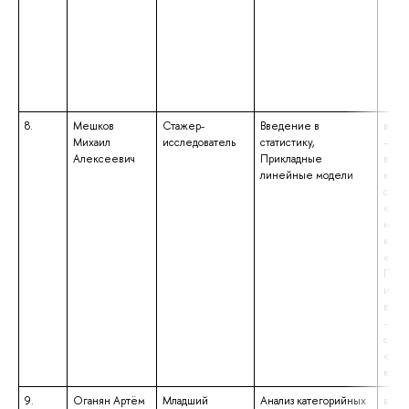
8.
Мешков
Стажер-
Введение в
высш
Михаил
исследователь
статистику,
– под
Алексеевич
Прикладные
выс
линейные модели
квал
спец
«Кли
меди
квал
«Исс
Преп
иссл
высш
– сп
спец
«Леч
квал
9.
Оганян Артём
Младший
Анализ категорийных
высш