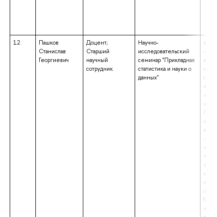
12.
Пашков
Доцент;
Научно-
высш
Станислав
Старший
исследовательский
– под
Георгиевич
научный
семинар "Прикладная
выс
сотрудник
статистика и науки о
квал
данных"
спец
«Соц
наук
«Исс
Преп
иссл
высш
– маг
напр
подг
«Соц
квал
«Маг
обра
бакал
напр