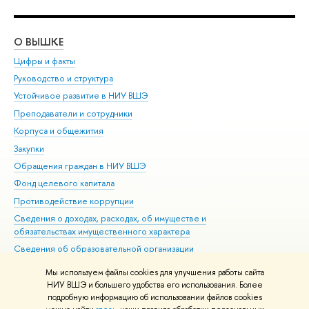
О ВЫШКЕ
ОБ
Цифры и факты
Ли
Руководство и структура
Дов
Устойчивое развитие в НИУ ВШЭ
Ол
Преподаватели и сотрудники
При
Корпуса и общежития
Вы
Закупки
При
Обращения граждан в НИУ ВШЭ
Ас
Фонд целевого капитала
До
Противодействие коррупции
Цен
Сведения о доходах, расходах, об имуществе и
Би
обязательствах имущественного характера
Об
Сведения об образовательной организации
Обр
Людям с ограниченными возможностями здоровья
Мы используем файлы cookies для улучшения работы сайта
Единая платежная страница
НИУ ВШЭ и большего удобства его использования. Более
подробную информацию об использовании файлов cookies
Работа в Вышке