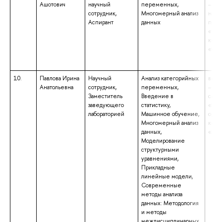
Ашотович
научный
переменных,
– бак
сотрудник,
Многомерный анализ
напр
Аспирант
данных
подг
«Соц
квал
«Бак
10.
Павлова Ирина
Научный
Анализ категорийных
высш
Анатольевна
сотрудник,
переменных,
– сп
Заместитель
Введение в
спец
заведующего
статистику,
«Ме
лабораторией
Машинное обучение,
орга
Многомерный анализ
квал
данных,
«Ме
Моделирование
структурными
уравнениями,
Прикладные
линейные модели,
Современные
методы анализа
данных: Методология
и методы
междисциплинарных