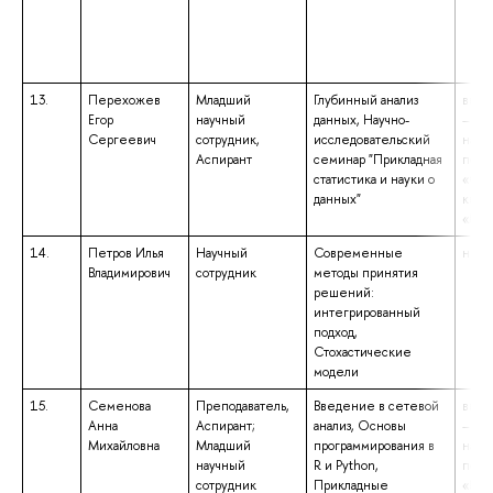
13.
Перехожев
Младший
Глубинный анализ
высш
Егор
научный
данных, Научно-
– маг
Сергеевич
сотрудник,
исследовательский
напр
Аспирант
семинар "Прикладная
подг
статистика и науки о
«Соц
данных"
квал
«Маг
14.
Петров Илья
Научный
Современные
не у
Владимирович
сотрудник
методы принятия
решений:
интегрированный
подход,
Стохастические
модели
15.
Семенова
Преподаватель,
Введение в сетевой
высш
Анна
Аспирант;
анализ, Основы
– маг
Михайловна
Младший
программирования в
напр
научный
R и Python,
подг
сотрудник
Прикладные
«При