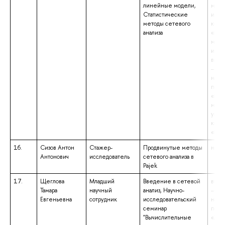
линейные модели,
мате
Статистические
инфо
методы сетевого
квал
анализа
«Маг
мате
инфо
высш
– бак
напр
подг
«Гос
муни
упра
квал
«Бак
16.
Сизов Антон
Стажер-
Продвинутые методы
не у
Антонович
исследователь
сетевого анализа в
Pajek
17.
Щеглова
Младший
Введение в сетевой
высш
Тамара
научный
анализ, Научно-
– маг
Евгеньевна
сотрудник
исследовательский
напр
семинар
подг
"Вычислительные
«Жур