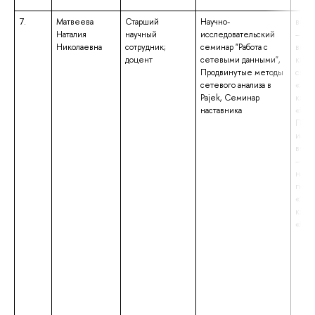
7.
Матвеева
Старший
Научно-
высш
Наталия
научный
исследовательский
– под
Николаевна
сотрудник;
семинар "Работа с
выс
доцент
сетевыми данными",
квал
Продвинутые методы
спец
сетевого анализа в
«Эко
Pajek, Семинар
квал
наставника
«Исс
Преп
иссл
высш
– маг
напр
подг
«Эко
квал
«Маг