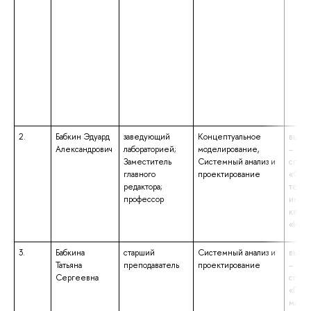
2.
Бабкин Эдуард
заведующий
Концептуальное
высше
Александрович
лабораторией;
моделирование,
– спе
Заместитель
Системный анализ и
специ
главного
проектирование
«Сист
редактора;
техн
профессор
инфор
квали
«Инф
3.
Бабкина
старший
Системный анализ и
высше
Татьяна
преподаватель
проектирование
– спе
Сергеевна
специ
«Прик
матем