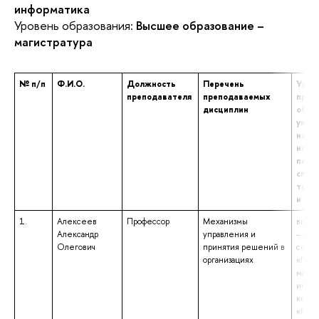
информатика
Уровень образования:
Высшее образование –
магистратура
№ п/п
Ф.И.О.
Должность
Перечень
Уров
преподавателя
преподаваемых
проф
дисциплин
образ
указ
наим
напр
подго
спец
том ч
и кв
1.
Алексеев
Профессор
Механизмы
высше
Александр
управления и
– спе
Олегович
принятия решений в
специ
организациях
«Прик
матем
инфор
квали
«Мате