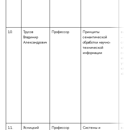
10.
Трусов
Профессор
Принципы
высше
Владимир
семантической
– спе
Александрович
обработки научно-
специ
технической
«Авто
информации
систе
инфо
управ
квали
«Инж
11.
Ясницкий
Профессор
Системы и
высше