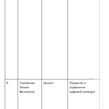
8.
Скачевская
Доцент
Лидерство и
высше
Татьяна
управление
– спе
Васильевна
цифровой командой
специ
«Мен
квали
«Мен