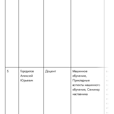
5.
Городилов
Доцент
Машинное
высше
Алексей
обучение,
– маг
Юрьевич
Прикладные
напр
аспекты машинного
подго
обучения, Семинар
«Прик
наставника
матем
инфор
квали
«Маги
матем