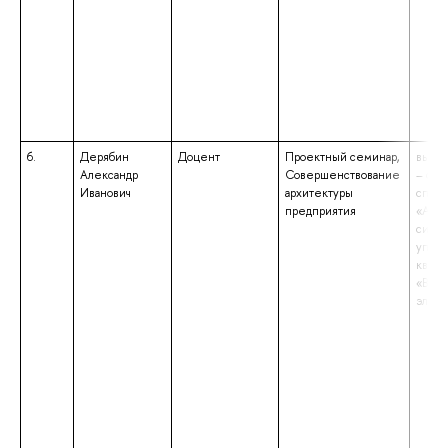
6.
Дерябин
Доцент
Проектный семинар,
высше
Александр
Совершенствование
– спе
Иванович
архитектуры
специ
предприятия
«Авто
сист
управ
квали
«Вое
элект