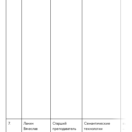
7.
Ланин
Старший
Семантические
высше
Вячеслав
преподаватель
технологии
– маг