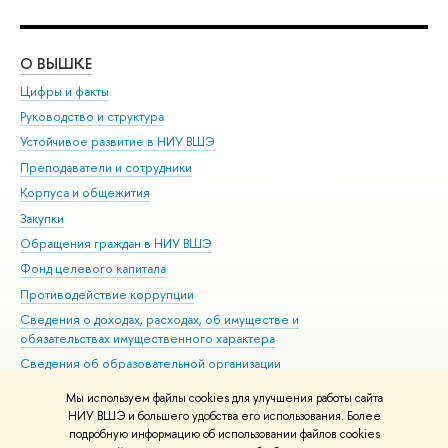
О ВЫШКЕ
ОБ
Цифры и факты
Ли
Руководство и структура
Дов
Устойчивое развитие в НИУ ВШЭ
Ол
Преподаватели и сотрудники
При
Корпуса и общежития
Вы
Закупки
При
Обращения граждан в НИУ ВШЭ
Ас
Фонд целевого капитала
До
Противодействие коррупции
Цен
Сведения о доходах, расходах, об имуществе и
Би
обязательствах имущественного характера
Об
Сведения об образовательной организации
Обр
Людям с ограниченными возможностями здоровья
Мы используем файлы cookies для улучшения работы сайта
Единая платежная страница
НИУ ВШЭ и большего удобства его использования. Более
подробную информацию об использовании файлов cookies
Работа в Вышке