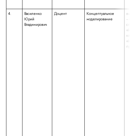
4.
Василенко
Доцент
Концептуальное
высше
Юрий
моделирование
– спе
Владимирович
специ
«Исто
квали
«Исто
препо