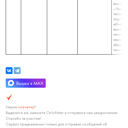
высшее о
– бакалав
направл
подготов
«Информа
вычислит
техника»
квалифик
«Бакалав
технолог
Нашли
опечатку
?
Выделите её, нажмите Ctrl+Enter и отправьте нам уведомление.
Спасибо за участие!
Сервис предназначен только для отправки сообщений об