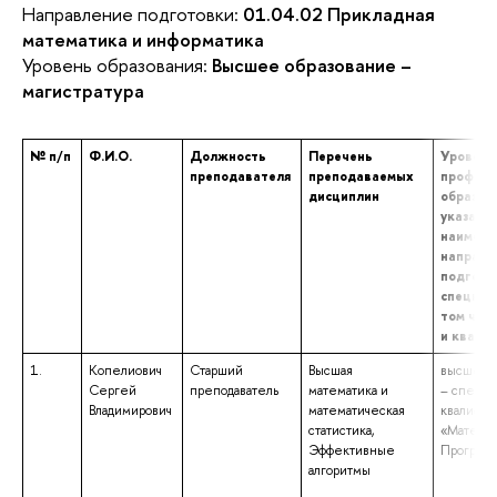
Направление подготовки:
01.04.02 Прикладная
математика и информатика
Уровень образования:
Высшее образование –
магистратура
№ п/п
Ф.И.О.
Должность
Перечень
Уровень
преподавателя
преподаваемых
професс
дисциплин
образов
указани
наимено
направл
подгото
специал
том числ
и квали
1.
Копелиович
Старший
Высшая
высшее о
Сергей
преподаватель
математика и
– специа
Владимирович
математическая
квалифик
статистика,
«Математ
Эффективные
Програм
алгоритмы