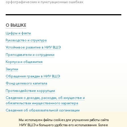
орфографических и пунктуационных ошибках.
О ВЫШКЕ
ОБ
Цифры и факты
Ли
Руководство и структура
Дов
Устойчивое развитие в НИУ ВШЭ
Ол
Преподаватели и сотрудники
При
Корпуса и общежития
Вы
Закупки
При
Обращения граждан в НИУ ВШЭ
Ас
Фонд целевого капитала
До
Противодействие коррупции
Цен
Сведения о доходах, расходах, об имуществе и
Би
обязательствах имущественного характера
Об
Сведения об образовательной организации
Обр
Людям с ограниченными возможностями здоровья
Мы используем файлы cookies для улучшения работы сайта
Единая платежная страница
НИУ ВШЭ и большего удобства его использования. Более