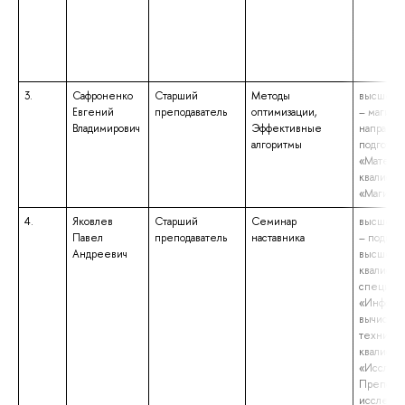
3.
Сафроненко
Старший
Методы
высшее о
Евгений
преподаватель
оптимизации,
– магистр
Владимирович
Эффективные
направл
алгоритмы
подготов
«Математ
квалифик
«Магистр
4.
Яковлев
Старший
Семинар
высшее о
Павел
преподаватель
наставника
– подгото
Андреевич
высшей
квалифик
специаль
«Информа
вычислит
техника»
квалифик
«Исследо
Преподав
исследов