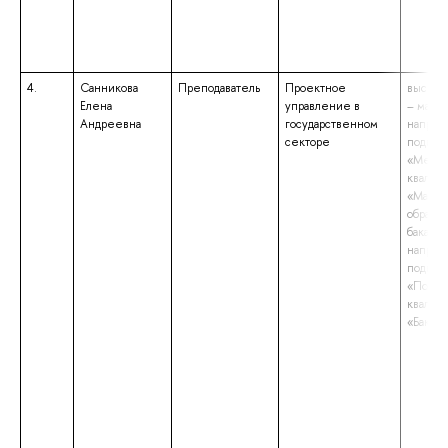
4.
Санникова
Преподаватель
Проектное
высшее
Елена
управление в
– магис
Андреевна
государственном
направ
секторе
подгот
«Мене
квалиф
«Магис
образов
бакалав
направ
подгот
«Полит
квалиф
«Бакала