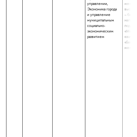
управлении,
менедж
Экономика города
высшее
и управление
– бакал
муниципальным
направ
социально-
подгот
экономическим
«Мене
развитием
квалиф
«Бакала
менед