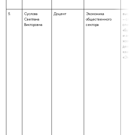
5.
Суслова
Доцент
Экономика
высшее
Светлана
общественного
– спец
Викторовна
сектора
специа
«Бухга
и анали
хозяйс
деятел
квалиф
«Эконо