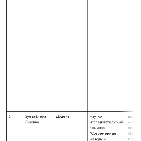
3.
Зуева Елена
Доцент
Научно-
высшее
Львовна
исследовательский
– спец
семинар
специа
"Современные
«Плани
методы и
промыш