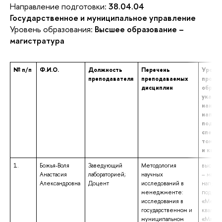
Направление подготовки:
38.04.04
Государственное и муниципальное управление
Уровень образования:
Высшее образование –
магистратура
№ п/п
Ф.И.О.
Должность
Перечень
Уровен
преподавателя
преподаваемых
профе
дисциплин
образо
указан
наиме
напра
подгот
специа
том чи
и ква
1.
Божья-Воля
Заведующий
Методология
высшее
Анастасия
лабораторией;
научных
– магис
Александровна
Доцент
исследований в
направ
менеджменте:
подгот
исследования в
«Мене
государственном и
квалиф
муниципальном
«Магис