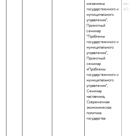
механизмы
квалиф
государственного и
«Эконо
муниципального
управления",
Проектный
семинар
"Проблемы
государственного и
муниципального
управления",
Проектный
семинар
«Проблемы
государственного и
муниципального
управления",
Семинар
наставника,
Современная
экономическая
политика
государства