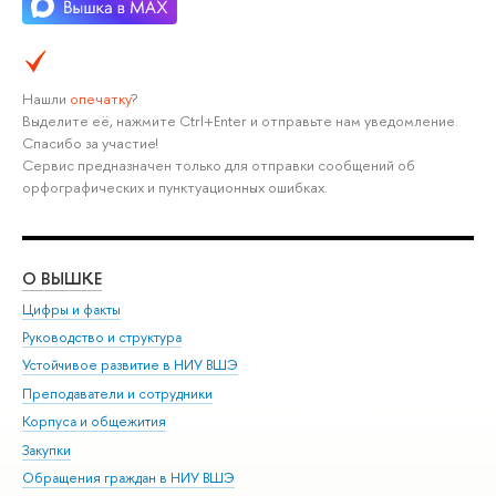
Нашли
опечатку
?
Выделите её, нажмите Ctrl+Enter и отправьте нам уведомление.
Спасибо за участие!
Сервис предназначен только для отправки сообщений об
орфографических и пунктуационных ошибках.
О ВЫШКЕ
ОБ
Цифры и факты
Ли
Руководство и структура
Дов
Устойчивое развитие в НИУ ВШЭ
Ол
Преподаватели и сотрудники
При
Корпуса и общежития
Вы
Закупки
При
Обращения граждан в НИУ ВШЭ
Ас