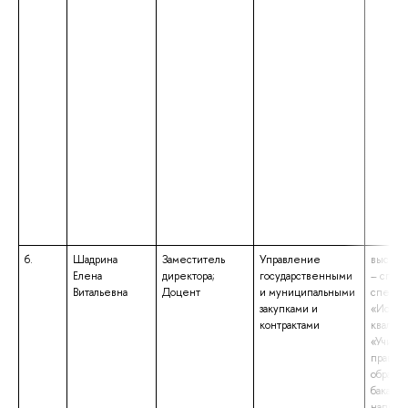
6.
Шадрина
Заместитель
Управление
высшее
Елена
директора;
государственными
– спец
Витальевна
Доцент
и муниципальными
специа
закупками и
«Истор
контрактами
квалиф
«Учител
права»
образов
бакалав
направ