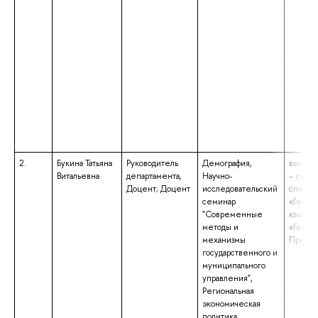
2.
Букина Татьяна
Руководитель
Демография,
высшее
Витальевна
департамента,
Научно-
– спец
Доцент; Доцент
исследовательский
специа
семинар
«Геогра
"Современные
квалиф
методы и
«Геогра
механизмы
Препод
государственного и
муниципального
управления",
Региональная
экономическая
политика