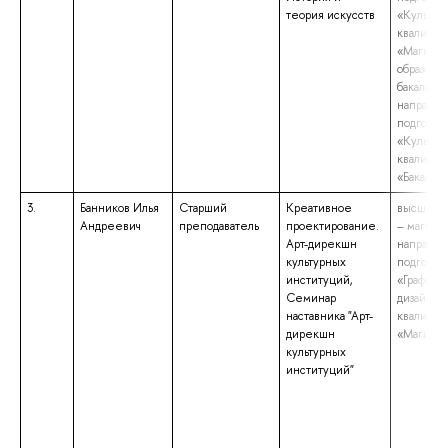
теория искусств
«Культур
квалифик
«Магистр
образова
бакалаври
направл
подготов
«Культур
квалифик
«Бакалав
3.
Банников Илья
Старший
Креативное
высшее о
Андреевич
преподаватель
проектирование.
– магистр
Арт-дирекшн
направл
культурных
подготов
институций,
«Графиче
Семинар
дизайн»,
наставника "Арт-
квалифик
дирекшн
«Магистр
культурных
институций"