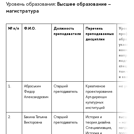
Уровень образования:
Высшее образование –
магистратура
№ п/п
Ф.И.О.
Должность
Перечень
Уровень
преподавателя
преподаваемых
професс
дисциплин
образов
указани
наимено
направл
подгото
специал
том числ
и квали
1.
Аброськин
Старший
Креативное
не указа
Федор
преподаватель
проектирование.
Александрович
Арт-дирекшн
культурных
институций
2.
Бакина Татьяна
Старший
История и
высшее о
Викторовна
преподаватель
теория дизайна.
– магистр
Специализация,
направл
История и
подготов