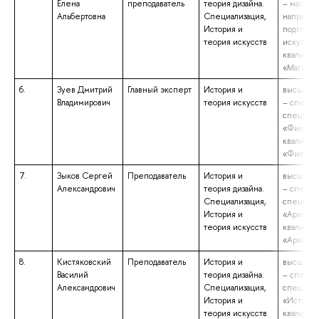
Елена
преподаватель
теория дизайна.
– магистр
Альбертовна
Специализация,
направл
История и
подготов
теория искусств
искусства
квалифик
«Магистр
6.
Зуев Дмитрий
Главный эксперт
История и
высшее о
Владимирович
теория искусств
– специа
специаль
«Филолог
квалифик
«Филоло
7.
Зыков Сергей
Преподаватель
История и
высшее о
Александрович
теория дизайна.
– специа
Специализация,
специаль
История и
«Архитек
теория искусств
квалифик
«Архитек
8.
Кистяковский
Преподаватель
История и
высшее о
Василий
теория дизайна.
– специа
Александрович
Специализация,
специаль
История и
«История
теория искусств
квалифик