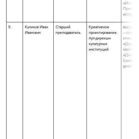
«Историк
Преподав
истории»
9.
Куликов Иван
Старший
Креативное
высшее о
Иванович
преподаватель
проектирование.
– специа
Арт-дирекшн
специаль
культурных
«Дизайн»
институций
квалифик
«Дизайн
(графиче
дизайн)»