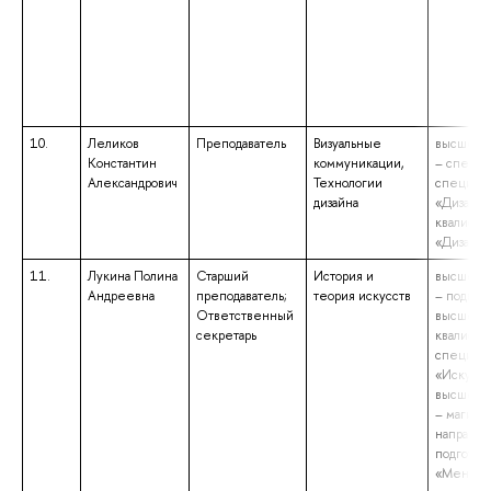
10.
Леликов
Преподаватель
Визуальные
высшее о
Константин
коммуникации,
– специа
Александрович
Технологии
специаль
дизайна
«Дизайн»
квалифик
«Дизайн
11.
Лукина Полина
Старший
История и
высшее о
Андреевна
преподаватель;
теория искусств
– подгото
Ответственный
высшей
секретарь
квалифик
специаль
«Искусст
высшее о
– магистр
направл
подготов
«Менедж