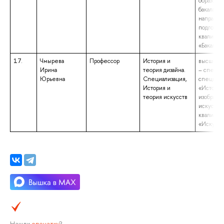
образова
бакалаври
направл
подготов
квалифик
«Бакалав
17.
Чмырева
Профессор
История и
высшее о
Ирина
теория дизайна.
– специа
Юрьевна
Специализация,
специаль
История и
«История
теория искусств
изобрази
искусства
квалифик
«Искусст
Нашли
опечатку
?