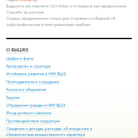
Выделите её, нажмите Ctrl+Enter и отправьте нам уведомление.
Спасибо за участие!
Сервис предназначен только для отправки сообщений об
орфографических и пунктуационных ошибках.
О ВЫШКЕ
ОБ
Цифры и факты
Ли
Руководство и структура
Дов
Устойчивое развитие в НИУ ВШЭ
Ол
Преподаватели и сотрудники
При
Корпуса и общежития
Вы
Закупки
При
Обращения граждан в НИУ ВШЭ
Ас
Фонд целевого капитала
До
Противодействие коррупции
Цен
Сведения о доходах, расходах, об имуществе и
Би
обязательствах имущественного характера
Об