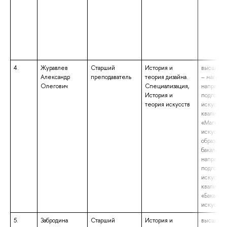
4.
Журавлев
Старший
История и
высшее о
Александр
преподаватель
теория дизайна.
– магистр
Олегович
Специализация,
направл
История и
подготов
теория искусств
искусства
квалифик
«Магистр
искусств
образова
бакалаври
направл
подготов
искусства
квалифик
«Бакалав
искусств
5.
Забродина
Старший
История и
высшее о