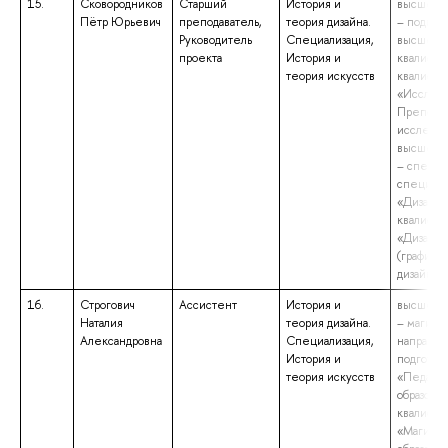
15.
Сковородников
Старший
История и
высшее о
Пётр Юрьевич
преподаватель,
теория дизайна.
– подгото
Руководитель
Специализация,
высшей
проекта
История и
квалифик
теория искусств
квалифик
«Исследо
Преподав
исследов
высшее о
– специа
специаль
«Дизайн»
квалифик
«Дизайн
(графиче
дизайн)»
16.
Строгович
Ассистент
История и
высшее о
Наталия
теория дизайна.
– магистр
Александровна
Специализация,
направл
История и
подготов
теория искусств
«Педаго
образова
квалифик
«Магистр