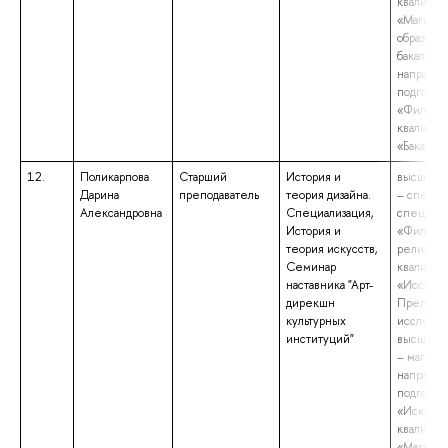
квалифик
«Магистр
образова
бакалаври
направл
подготов
«Философ
квалифик
«Бакалав
12.
Поликарпова
Старший
История и
высшее о
Дарина
преподаватель
теория дизайна.
– специа
Александровна
Специализация,
специаль
История и
«Философ
теория искусств,
религио
Семинар
квалифик
наставника "Арт-
«Исследо
дирекшн
Преподав
культурных
исследов
институций"
высшее о
– магистр
направл
подготов
«Искусст
квалифик
«Магистр