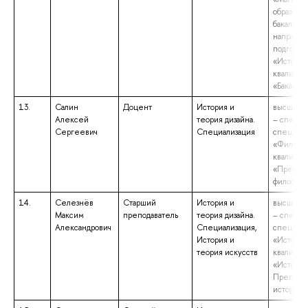
образова
бакалаври
направл
подготов
«История
квалифик
«Бакалав
13.
Салин
Доцент
История и
высшее о
Алексей
теория дизайна.
– специа
Сергеевич
Специализация
специаль
«Философ
квалифик
«Препода
философ
14.
Селезнёв
Старший
История и
высшее о
Максим
преподаватель
теория дизайна.
– специа
Александрович
Специализация,
специаль
История и
«История
теория искусств
квалифик
«Историк
Преподав
истории»