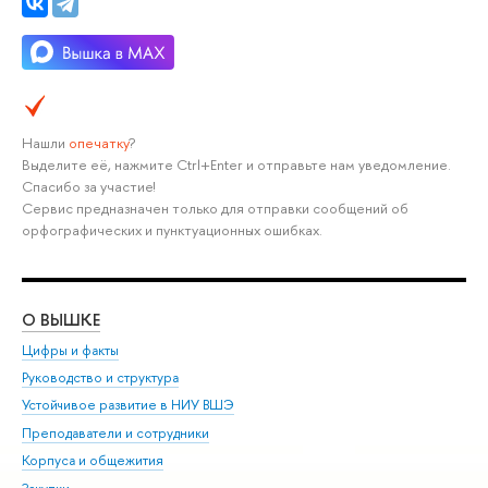
Нашли
опечатку
?
Выделите её, нажмите Ctrl+Enter и отправьте нам уведомление.
Спасибо за участие!
Сервис предназначен только для отправки сообщений об
орфографических и пунктуационных ошибках.
О ВЫШКЕ
ОБ
Цифры и факты
Ли
Руководство и структура
Дов
Устойчивое развитие в НИУ ВШЭ
Ол
Преподаватели и сотрудники
При
Корпуса и общежития
Вы