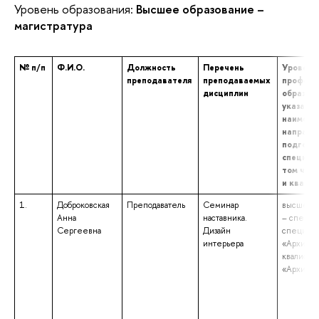
Уровень образования:
Высшее образование –
магистратура
№ п/п
Ф.И.О.
Должность
Перечень
Уровень
преподавателя
преподаваемых
професс
дисциплин
образова
указани
наимено
направл
подготов
специаль
том числ
и квали
1.
Доброковская
Преподаватель
Семинар
высшее о
Анна
наставника.
– специа
Сергеевна
Дизайн
специаль
интерьера
«Архитек
квалифик
«Архитек