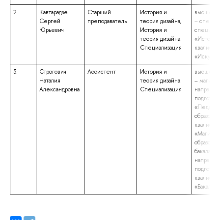
2.
Кавтарадзе
Старший
История и
высшее о
Сергей
преподаватель
теория дизайна,
– специа
Юрьевич
История и
специаль
теория дизайна.
«История
Специализация
квалифик
«Искусст
3.
Строгович
Ассистент
История и
высшее о
Наталия
теория дизайна.
– магистр
Александровна
Специализация
направл
подготов
«Педагог
образован
квалифик
«Магистр
образова
бакалаври
направл
подготов
квалифик
«Бакалавр