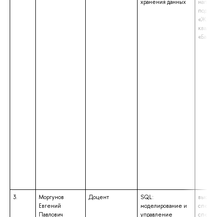
хранения данных
напра
подгот
«Журна
квалиф
«Бакал
3.
Моргунов
Доцент
SQL:
высшее
Евгений
моделирование и
специа
Павлович
управление
специа