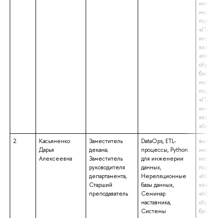
магистр
напра
подгот
«Прогр
инжен
квалиф
«Магис
образо
бакалав
напра
подгот
«Прогр
инжен
квалиф
«Бакал
2.
Касьяненко
Заместитель
DataOps, ETL-
высшее
Дарья
декана;
процессы, Python
магистр
Алексеевна
Заместитель
для инженерии
напра
руководителя
данных,
подгот
департамента,
Нереляционные
«Меди
Старший
базы данных,
квалиф
преподаватель
Семинар
«Магис
наставника,
образо
Системы
бакалав