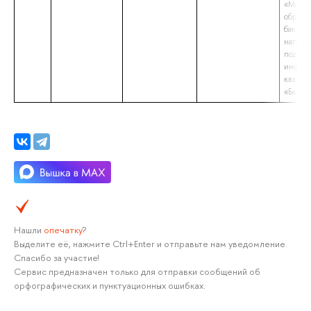
«Магис
образо
бакалав
напра
подгот
информ
квалиф
«Бакал
Нашли
опечатку
?
Выделите её, нажмите Ctrl+Enter и отправьте нам уведомление.
Спасибо за участие!
Сервис предназначен только для отправки сообщений об
орфографических и пунктуационных ошибках.