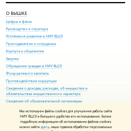
О ВЫШКЕ
ОБ
Цифры и факты
Ли
Руководство и структура
Дов
Устойчивое развитие в НИУ ВШЭ
Ол
Преподаватели и сотрудники
При
Корпуса и общежития
Вы
Закупки
При
Обращения граждан в НИУ ВШЭ
Ас
Фонд целевого капитала
До
Противодействие коррупции
Цен
Сведения о доходах, расходах, об имуществе и
Би
обязательствах имущественного характера
Об
Сведения об образовательной организации
Обр
Людям с ограниченными возможностями здоровья
Мы используем файлы cookies для улучшения работы сайта
Единая платежная страница
НИУ ВШЭ и большего удобства его использования. Более
подробную информацию об использовании файлов cookies
Работа в Вышке
можно найти
здесь
, наши правила обработки персональных