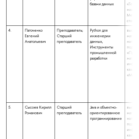
базами данных
«Техно
машино
Метал
станки
4.
Паточенко
Преподаватель;
Python для
высшее
Евгений
Старший
инженерии
магистр
Анатольевич
преподаватель
данных,
напра
Инструменты
подгот
промышленной
«Прикл
разработки
матема
информ
квалиф
«Магис
5.
Сысоев Кирилл
Старший
Java и объектно-
высшее
Романович
преподаватель
ориентированное
магистр
программирование
напра
подгот
информ
квалиф