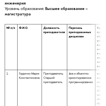
инженерия
Уровень образования:
Высшее образование –
магистратура
№ п/п
Ф.И.О.
Должность
Перечень
Урове
преподавателя
преподаваемых
профе
дисциплин
образо
указа
наиме
напра
подгот
специа
числе 
квали
1.
Горденко Мария
Преподаватель;
Java и объектно-
высшее
Константиновна
Старший
ориентированное
магистр
преподаватель
программирование
напра
подгот
«Юрис
квалиф
«Магис
образо