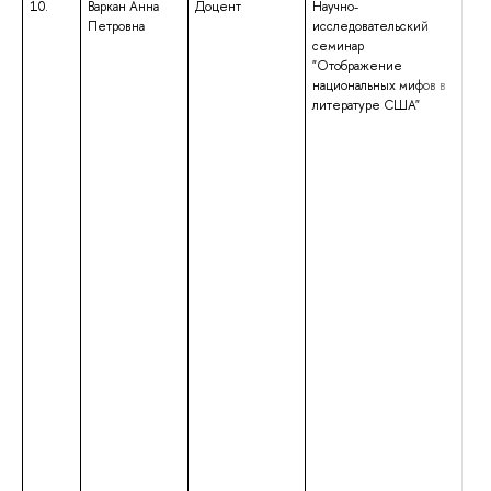
10.
Варкан Анна
Доцент
Научно-
выс
Петровна
исследовательский
спе
семинар
спе
"Отображение
«Ин
национальных мифов в
ква
литературе США"
анг