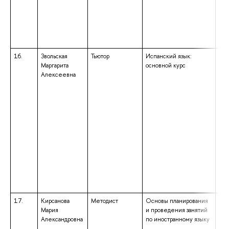
16.
Звольская
Тьютор
Испанский язык:
выс
Маргарита
основной курс
маг
Алексеевна
нап
под
«Пе
обр
ква
«Ма
обр
бак
нап
под
«Ли
ква
«Ба
17.
Кирсанова
Методист
Основы планирования
выс
Мария
и проведения занятий
спе
Александровна
по иностранному языку
спе
«Ко