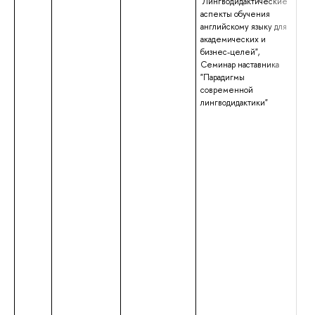
"Лингводидактические
ква
аспекты обучения
анг
английскому языку для
нем
академических и
бизнес-целей",
Семинар наставника
"Парадигмы
современной
лингводидактики"