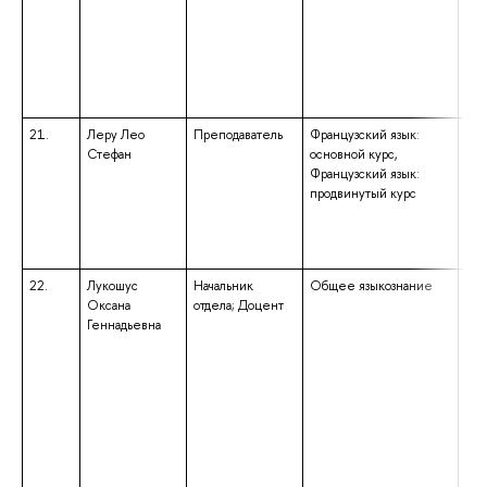
бак
нап
под
«Ю
ква
юр
21.
Леру Лео
Преподаватель
Французский язык:
выс
Стефан
основной курс,
маг
Французский язык:
нап
продвинутый курс
под
«По
ква
«Ма
22.
Лукошус
Начальник
Общее языкознание
выс
Оксана
отдела; Доцент
спе
Геннадьевна
спе
«Фи
ква
«Фи
Пре
анг
нем