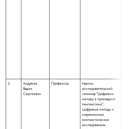
маг
нап
под
«Ли
ква
«Ма
обр
бак
нап
под
пер
меж
ком
ква
«Ба
2.
Андреев
Профессор
Научно-
выс
Вадим
исследовательский
спе
Сергеевич
семинар "Цифровые
спе
методы в прикладной
«Фи
лингвистике",
ква
Цифровые методы в
анг
современных
язы
лингвистических
исследованиях