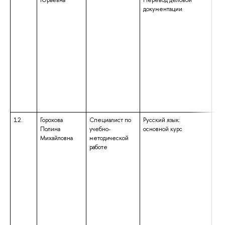
Юрьевна
Перевод деловой
спе
документации
«Фи
ква
«Фи
Пре
нем
зар
лит
12.
Горохова
Специалист по
Русский язык:
выс
Полина
учебно-
основной курс
под
Михайловна
методической
выс
работе
спе
и м
вос
обл
обр
ква
«Пе
обр
маг