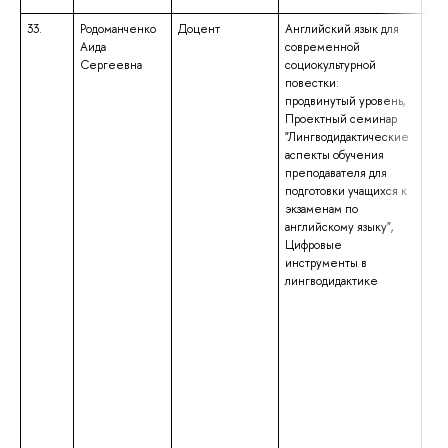
33.
Родоманченко
Доцент
Английский язык для
выс
Аида
современной
спе
Сергеевна
социокультурной
спе
повестки:
«Ли
продвинутый уровень,
меж
Проектный семинар
ком
"Лингводидактические
ква
аспекты обучения
«Ли
преподавателя для
анг
подготовки учащихся к
исп
экзаменам по
Спе
английскому языку",
меж
Цифровые
об
инструменты в
лингводидактике