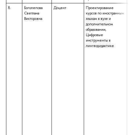
8.
Боголепова
Доцент
Проектирование
выс
Светлана
курсов по иностранным
маг
Викторовна
языкам в вузе и
нап
дополнительном
под
образовании,
«М
Цифровые
ква
инструменты в
«Ма
лингводидактике
обр
спе
спе
с д
спе
фил
ква
физ
язы
язы