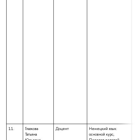
11.
Глазкова
Доцент
Немецкий язык:
выс
Татьяна
основной курс,
спе