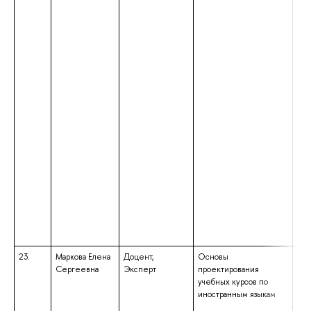
23.
Маркова Елена
Доцент,
Основы
выс
Сергеевна
Эксперт
проектирования
спе
учебных курсов по
спе
иностранным языкам
«Ин
ква