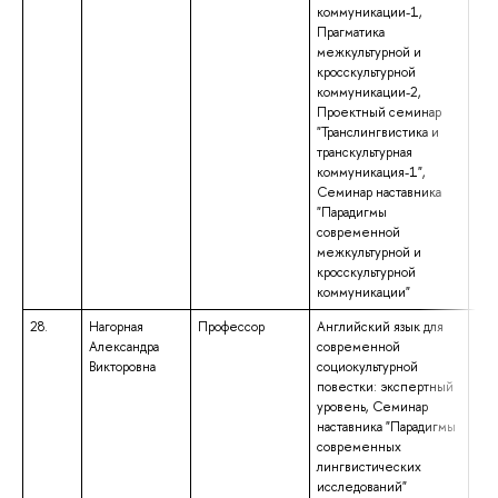
коммуникации-1,
Прагматика
межкультурной и
кросскультурной
коммуникации-2,
Проектный семинар
"Транслингвистика и
транскультурная
коммуникация-1",
Семинар наставника
"Парадигмы
современной
межкультурной и
кросскультурной
коммуникации"
28.
Нагорная
Профессор
Английский язык для
выс
Александра
современной
спе
Викторовна
социокультурной
спе
повестки: экспертный
«Ан
уровень, Семинар
нем
наставника "Парадигмы
ква
современных
анг
лингвистических
нем
исследований"