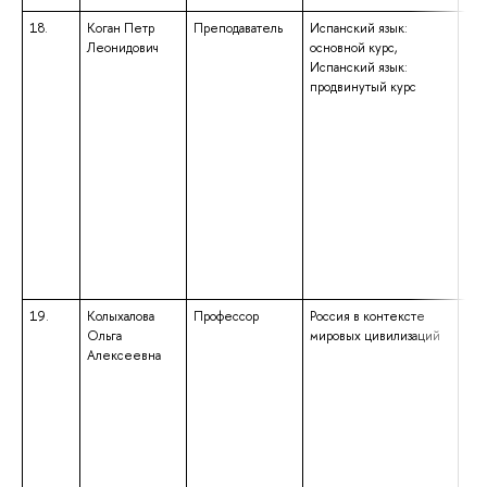
18.
Коган Петр
Преподаватель
Испанский язык:
выс
Леонидович
основной курс,
маг
Испанский язык:
нап
продвинутый курс
под
«Фи
ква
«Ма
обр
бак
нап
под
«Фи
ква
«Ба
19.
Колыхалова
Профессор
Россия в контексте
выс
Ольга
мировых цивилизаций
спе
Алексеевна
спе
«Ан
фра
ква
анг
фра
сре