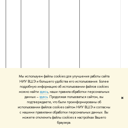
Мы используем файлы cookies для улучшения работы сайта
НИУ ВШЭ и большего удобства его использования. Более
34.
Рубан Дарья
Преподаватель
Немецкий язык:
выс
подробную информацию об использовании файлов cookies
Игоревна
продвинутый курс
маг
можно найти
здесь
, наши правила обработки персональных
нап
данных –
здесь
. Продолжая пользоваться сайтом, вы
✖
под
подтверждаете, что были проинформированы об
«Ли
использовании файлов cookies сайтом НИУ ВШЭ и согласны
ква
с нашими правилами обработки персональных данных. Вы
«Ма
можете отключить файлы cookies в настройках Вашего
обр
браузера.
бак