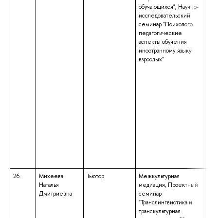
обучающихся", Научно-
обр
исследовательский
ква
семинар "Психолого-
«Ма
педагогические
обр
аспекты обучения
спе
иностранному языку
спе
взрослых"
«Фи
ква
«Фи
Пре
26.
Михеева
Тьютор
Межкультурная
выс
Наталья
медиация, Проектный
спе
Дмитриевна
семинар
спе
"Транслингвистика и
«Ли
транскультурная
меж