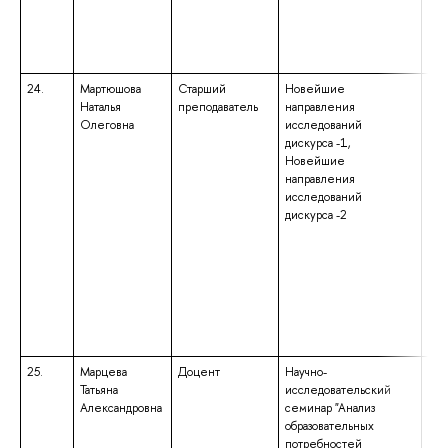
анг
24.
Мартюшова
Старший
Новейшие
выс
Наталья
преподаватель
направления
маг
Олеговна
исследований
нап
дискурса -1,
под
Новейшие
«Ли
направления
ква
исследований
«Ма
дискурса -2
обр
бак
нап
под
«М
отн
ква
«Ба
25.
Марцева
Доцент
Научно-
выс
Татьяна
исследовательский
маг
Александровна
семинар "Анализ
нап
образовательных
под
потребностей
«Пе