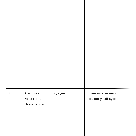
3.
Аристова
Доцент
Французский язык:
выс
Валентина
продвинутый курс
спе
Николаевна
спе
«Ин
ква
фра
анг