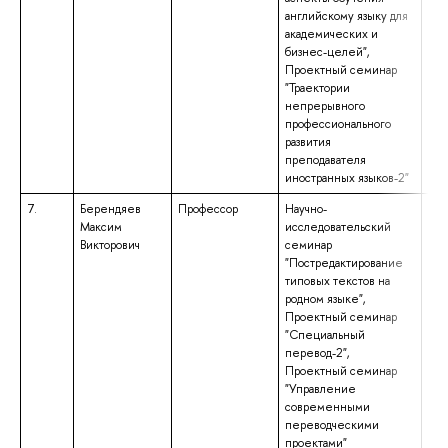
английскому языку для
академических и
бизнес-целей",
Проектный семинар
"Траектории
непрерывного
профессионального
развития
преподавателя
иностранных языков-2"
7.
Берендяев
Профессор
Научно-
выс
Максим
исследовательский
спе
Викторович
семинар
спе
"Постредактирование
«Ин
типовых текстов на
(не
родном языке",
анг
Проектный семинар
ква
"Специальный
«Пе
перевод-2",
ре
Проектный семинар
"Управление
современными
переводческими
проектами"