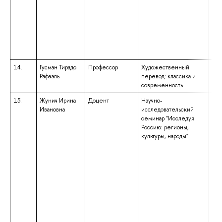
14.
Гусман Тирадо
Профессор
Художественный
не 
Рафаэль
перевод: классика и
современность
15.
Жунич Ирина
Доцент
Научно-
выс
Ивановна
исследовательский
спе
семинар "Исследуя
спе
Россию: регионы,
«Ис
культуры, народы"
ква
ист
гум
дис