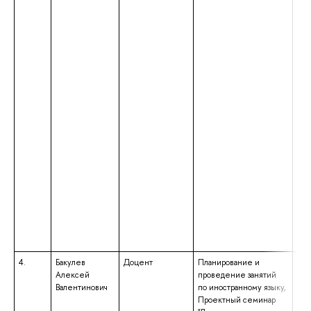
4.
Бакулев
Доцент
Планирование и
выс
Алексей
проведение занятий
спе
Валентинович
по иностранному языку,
спе
Проектный семинар
«Ин