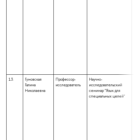
нап
под
«Пе
обр
ква
«Ма
обр
бак
нап
под
«Фи
ква
«Ба
13.
Гумовская
Профессор-
Научно-
выс
Галина
исследователь
исследовательский
спе
Николаевна
семинар "Язык для
спе
специальных целей"
«Ан
нем
ква
анг
нем