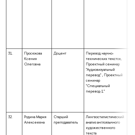
31.
Просюкова
Доцент
Перевод научно-
выс
Ксения
технических текстов,
спе
Олеговна
Проектный семинар
спе
"Аудиовизуальный
и м
перевод" , Проектный
пре
семинар
ино
"Специальный
кул
перевод-1"
«Ли
Пре
анг
ара
32.
Родина Мария
Старший
Лингвостилистический
выс
Алексеевна
преподаватель
анализ англоязычного
спе
художественного
спе
текста
«Фи