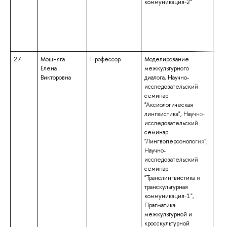
коммуникация-2"
ком
ква
«Ли
Пре
27.
Мошняга
Профессор
Моделирование
выс
Елена
межкультурного
спе
Викторовна
диалога, Научно-
спе
исследовательский
«Ан
семинар
нем
"Аксиологическая
ква
лингвистика", Научно-
анг
исследовательский
нем
семинар
"Лингвоперсонология",
Научно-
исследовательский
семинар
"Транслингвистика и
транскультурная
коммуникация-1",
Прагматика
межкультурной и
кросскультурной