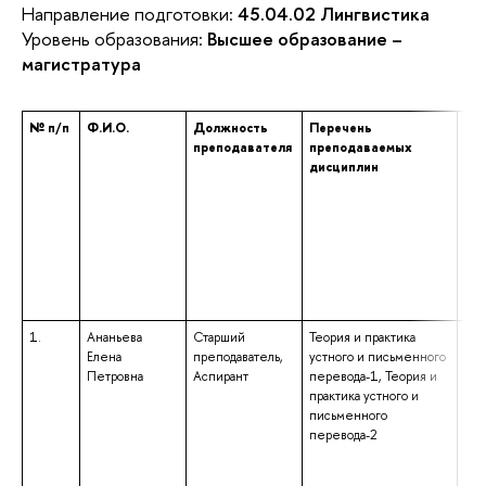
Направление подготовки:
45.04.02 Лингвистика
Уровень образования:
Высшее образование –
магистратура
№ п/п
Ф.И.О.
Должность
Перечень
Уро
преподавателя
преподаваемых
пр
дисциплин
обр
ук
на
на
под
спе
чис
кв
1.
Ананьева
Старший
Теория и практика
выс
Елена
преподаватель,
устного и письменного
под
Петровна
Аспирант
перевода-1, Теория и
выс
практика устного и
спе
письменного
нар
перевода-2
стр
«Фи
обр