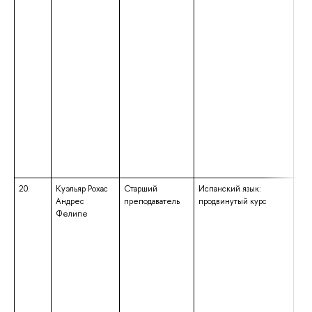
20.
Куэльяр Рохас
Старший
Испанский язык:
выс
Андрес
преподаватель
продвинутый курс
маг
Фелипе
нап
под
«Фу
при
лин
ква
«Ма
обр