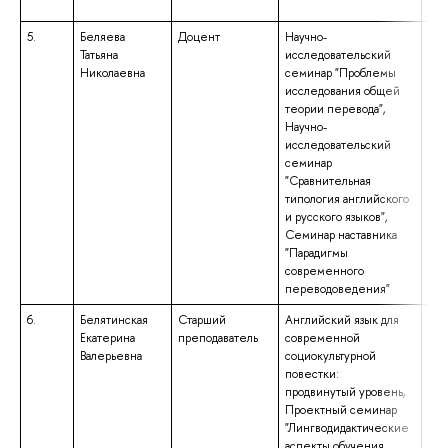
5.
Беляева
Доцент
Научно-
выс
Татьяна
исследовательский
спе
Николаевна
семинар "Проблемы
спе
исследования общей
«Ро
теории перевода",
фил
Научно-
ква
исследовательский
«Фи
семинар
Пре
"Сравнительная
лит
типология английского
и русского языков",
Семинар наставника
"Парадигмы
современного
переводоведения"
6.
Белятинская
Старший
Английский язык для
выс
Екатерина
преподаватель
современной
спе
Валерьевна
социокультурной
спе
повестки:
«Те
продвинутый уровень,
при
Проектный семинар
лин
"Лингводидактические
ква
аспекты обучения
«Ли