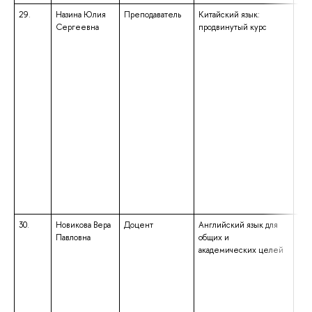
29.
Назина Юлия
Преподаватель
Китайский язык:
выс
Сергеевна
продвинутый курс
маг
нап
под
«Пе
нау
«Ма
обр
бак
нап
под
«Ю
ква
«Ба
30.
Новикова Вера
Доцент
Английский язык для
выс
Павловна
общих и
спе
академических целей
спе
«Ан
фра
ква
«Уч