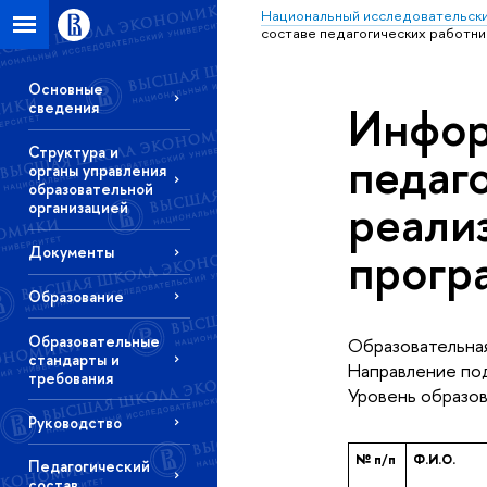
Национальный исследовательски
составе педагогических работн
Основные
Инфор
сведения
Структура и
педаг
органы управления
образовательной
реали
организацией
прогр
Документы
Образование
Образовательные
Образовательная
стандарты и
Направление под
требования
Уровень образов
Руководство
№ п/п
Ф.И.О.
Педагогический
состав