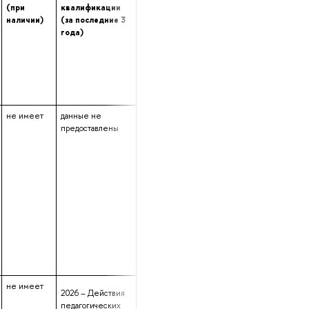
(при
квалификации
переподготовке
опыта (лет) работ
наличии)
(за последние 3
(при наличии)
в профессионально
года)
сфере
не имеет
данные не
данные не
15 лет 1 месяц
предоставлены
предоставлены
27 дней
не имеет
данные не
13 лет 2 месяца 2 дн
2026 – Действия
предоставлены
педагогических