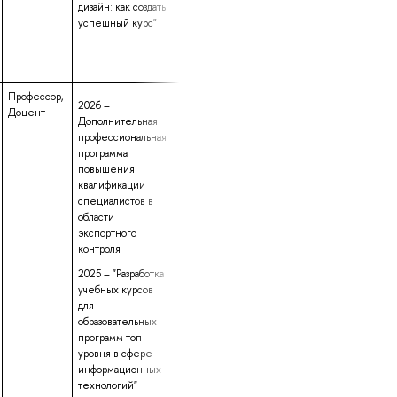
дизайн: как создать
успешный курс"
Профессор,
данные не
18 лет 1 месяц
2026 –
Доцент
предоставлены
21 день
Дополнительная
профессиональная
программа
повышения
квалификации
специалистов в
области
экспортного
контроля
2025 – "Разработка
учебных курсов
для
образовательных
программ топ-
уровня в сфере
информационных
технологий"