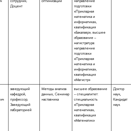
ич
сотрудник;
оптимизации
направление
Доцент
подготовки
«Прикладная
математика и
информатика»,
квалификация
«Бакалавр»; высшее
образование –
магистратура:
направление
подготовки
«Прикладная
математика и
информатика»,
квалификация
«Магистр»
заведующий
Методы анализа
высшее образование
Доктор
кафедрой,
данных, Семинар
– специалитет:
наук,
вич
профессор;
наставника
специальность
Кандидат
Заведующий
«Прикладная
наук
лабораторией
математика»,
квалификация
«Математик»