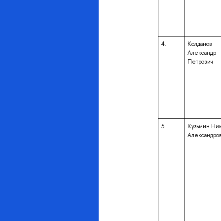
4.
Колданов
Александр
Петрович
5.
Кузьмин Ни
Александро