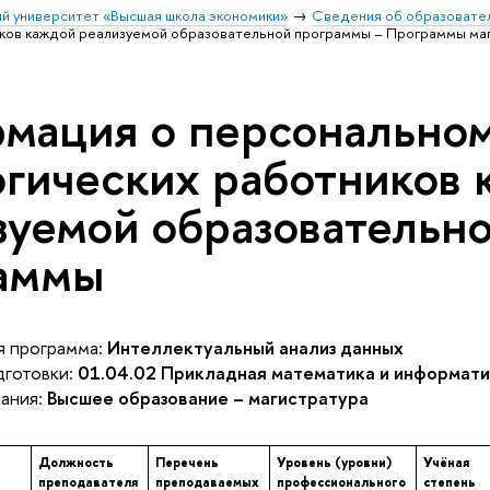
й университет «Высшая школа экономики»
Сведения об образовател
иков каждой реализуемой образовательной программы – Программы маг
мация о персональном
огических работников
зуемой образовательн
аммы
 программа:
Интеллектуальный анализ данных
готовки:
01.04.02 Прикладная математика и информати
ания:
Высшее образование – магистратура
Должность
Перечень
Уровень (уровни)
Учёная
преподавателя
преподаваемых
профессионального
степень