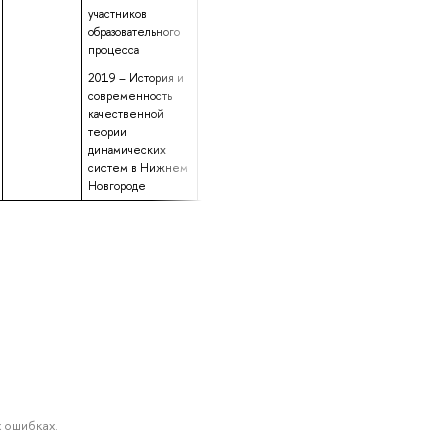
участников
образовательного
процесса
2019 – История и
современность
качественной
теории
динамических
систем в Нижнем
Новгороде
 ошибках.