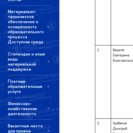
Материально-
техническое
обеспечение и
оснащённость
образовательного
процесса.
Доступная среда
1.
Бацына
Стипендии и иные
Екатерина
виды
Константин
материальной
поддержки
Платные
образовательные
услуги
Финансово-
хозяйственная
деятельность
2.
Грибанов
Вакантные места
Дмитрий
для приема