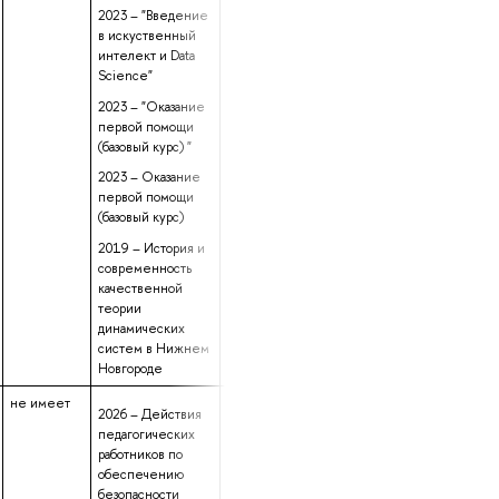
2023 – "Введение
в искуственный
интелект и Data
Science"
2023 – "Оказание
первой помощи
(базовый курс) "
2023 – Оказание
первой помощи
(базовый курс)
2019 – История и
современность
качественной
теории
динамических
систем в Нижнем
Новгороде
не имеет
данные не
10 лет 11 месяцев
2026 – Действия
предоставлены
5 дней
педагогических
работников по
обеспечению
безопасности