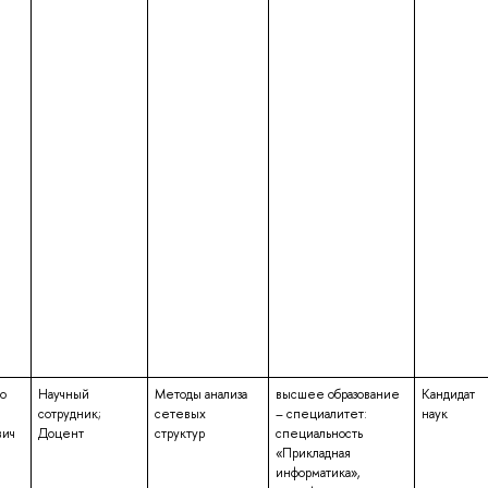
о
Научный
Методы анализа
высшее образование
Кандидат
сотрудник;
сетевых
– специалитет:
наук
вич
Доцент
структур
специальность
«Прикладная
информатика»,