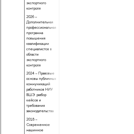
экспортного
контроля
2026 –
Дополнительная
профессиональная
программа
повышения
квалификации
специалистов в
области
экспортного
контроля
2024 – Правовые
основы публичных
коммуникаций
работников НИУ
ВШЭ: разбор
кейсов и
требования
законодательства
2018 –
Современное
машинное