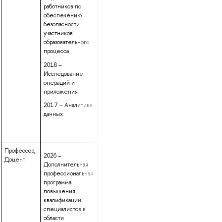
работников по
обеспечению
безопасности
участников
образовательного
процесса
2018 –
Исследование
операций и
приложения
2017 – Аналитика
данных
Профессор,
данные не
51 год 7 месяцев
2026 –
Доцент
предоставлены
12 дней
Дополнительная
профессиональная
программа
повышения
квалификации
специалистов в
области