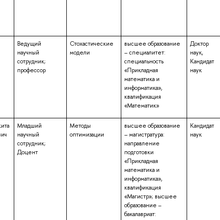
Ведущий
Стохастические
высшее образование
Доктор
научный
модели
– специалитет:
наук,
сотрудник;
специальность
Кандидат
профессор
«Прикладная
наук
математика и
информатика»,
квалификация
«Математик»
кита
Младший
Методы
высшее образование
Кандидат
вич
научный
оптимизации
– магистратура:
наук
сотрудник;
направление
Доцент
подготовки
«Прикладная
математика и
информатика»,
квалификация
«Магистр»; высшее
образование –
бакалавриат: