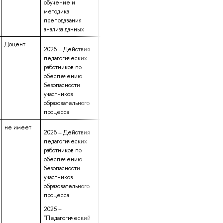
обучение и
методика
преподавания
анализа данных
Доцент
данные не
49 лет 3 месяца
2026 – Действия
предоставлены
6 дней
педагогических
работников по
обеспечению
безопасности
участников
образовательного
процесса
не имеет
данные не
5 лет 3 месяца
2026 – Действия
предоставлены
29 дней
педагогических
работников по
обеспечению
безопасности
участников
образовательного
процесса
2025 –
"Педагогический