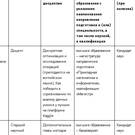
дисциплин
образования с
(при
указанием
наличии)
наименования
направления
подготовки и (или)
специальности, в
том числе научной,
и квалификации
Доцент
Дискретная
высшее образование
Кандидат
оптимизация и
– магистратура:
наук
овна
исследование
направление
операций
подготовки
(преподается на
«Прикладная
английском
математика и
языке), Как
информатика»,
победить в
квалификация
соревновании по
«Магистр»
анализу данных:
учимся у лучших
на платформе
Kaggle
Старший
Дополнительные
высшее образование
Кандидат
научный
главы методов
– бакалавриат:
наук