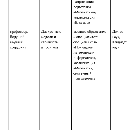
направление
подготовки
«Математика»,
квалификация
«Бакалавр»
профессор;
Дискретные
высшее образование
Доктор
Ведущий
модели и
– специалитет:
наук,
научный
сложность
специальность
Кандидат
сотрудник
алгоритмов
«Прикладная
наук
математика и
информатика»,
квалификация
«Математик,
системный
программист»