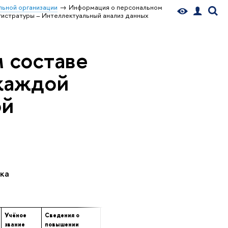
ьной организации
Информация о персональном
истратуры – Интеллектуальный анализ данных
 составе
 каждой
ой
ка
Учёное
Сведения о
Сведения о
Сведения о
звание
повышении
профессиональной
продолжительност