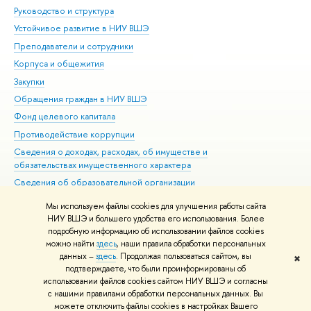
Руководство и структура
Дов
Устойчивое развитие в НИУ ВШЭ
Ол
Преподаватели и сотрудники
При
Корпуса и общежития
Вы
Закупки
При
Обращения граждан в НИУ ВШЭ
Ас
Фонд целевого капитала
До
Противодействие коррупции
Цен
Сведения о доходах, расходах, об имуществе и
Би
обязательствах имущественного характера
Об
Сведения об образовательной организации
Обр
Людям с ограниченными возможностями здоровья
Мы используем файлы cookies для улучшения работы сайта
Единая платежная страница
НИУ ВШЭ и большего удобства его использования. Более
подробную информацию об использовании файлов cookies
Работа в Вышке
можно найти
здесь
, наши правила обработки персональных
данных –
здесь
. Продолжая пользоваться сайтом, вы
✖
Редактору
подтверждаете, что были проинформированы об
© НИУ ВШЭ 1993–2026
Адреса и контакты
Условия использования
использовании файлов cookies сайтом НИУ ВШЭ и согласны
с нашими правилами обработки персональных данных. Вы
материалов
Политика конфиденциальности
Карта сайта
можете отключить файлы cookies в настройках Вашего
Шрифты HSE Sans и HSE Slab разработаны в
Школе дизайна НИУ ВШЭ