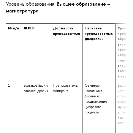
Уровень образования:
Высшее образование –
магистратура
№ п/п
Ф.И.О.
Должность
Перечень
Уровень
преподавателя
преподаваемых
професс
дисциплин
образова
указани
наимено
направл
подготов
специаль
том числ
и квали
1.
Булгаков Вадим
Преподаватель,
Семинар
высшее о
Александрович
Аспирант
наставника.
– специа
Дизайн и
специаль
продвижение
«Государ
цифрового
муницип
продукта.
управлен
квалифик
«Менедж