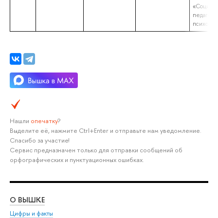
«Социал
педагог. 
психолог
Нашли
опечатку
?
Выделите её, нажмите Ctrl+Enter и отправьте нам уведомление.
Спасибо за участие!
Сервис предназначен только для отправки сообщений об
орфографических и пунктуационных ошибках.
О ВЫШКЕ
ОБ
Цифры и факты
Ли