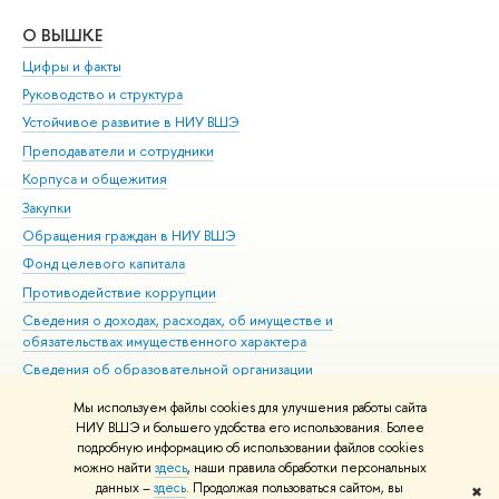
О ВЫШКЕ
ОБ
Цифры и факты
Ли
Руководство и структура
Дов
Устойчивое развитие в НИУ ВШЭ
Ол
Преподаватели и сотрудники
При
Корпуса и общежития
Вы
Закупки
При
Обращения граждан в НИУ ВШЭ
Ас
Фонд целевого капитала
До
Противодействие коррупции
Цен
Сведения о доходах, расходах, об имуществе и
Би
обязательствах имущественного характера
Об
Сведения об образовательной организации
Обр
Людям с ограниченными возможностями здоровья
Мы используем файлы cookies для улучшения работы сайта
Единая платежная страница
НИУ ВШЭ и большего удобства его использования. Более
подробную информацию об использовании файлов cookies
Работа в Вышке
можно найти
здесь
, наши правила обработки персональных
данных –
здесь
. Продолжая пользоваться сайтом, вы
✖