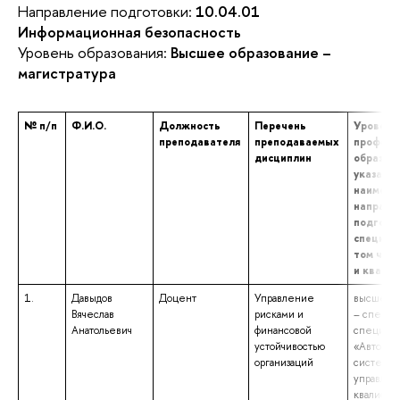
Направление подготовки:
10.04.01
Информационная безопасность
Уровень образования:
Высшее образование –
магистратура
№ п/п
Ф.И.О.
Должность
Перечень
Уровень
преподавателя
преподаваемых
професс
дисциплин
образова
указани
наимено
направл
подготов
специаль
том числ
и квали
1.
Давыдов
Доцент
Управление
высшее о
Вячеслав
рисками и
– специа
Анатольевич
финансовой
специаль
устойчивостью
«Автомат
организаций
системы
управлен
квалифик