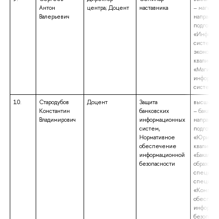
Антон
центра; Доцент
наставника
– магистр
Валерьевич
направл
подготов
«Информ
системы 
экономик
квалифик
«Магистр
информа
систем»
10.
Стародубов
Доцент
Защита
высшее о
Константин
банковских
– бакалав
Владимирович
информационных
направл
систем,
подготов
Нормативное
«Юриспр
обеспечение
квалифик
информационной
«Бакалав
безопасности
образова
специали
специаль
«Компле
обеспеч
информа
безопасн