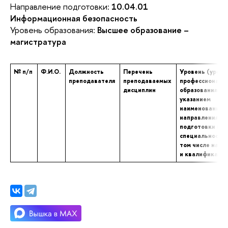
Направление подготовки:
10.04.01
Информационная безопасность
Уровень образования:
Высшее образование –
магистратура
№ п/п
Ф.И.О.
Должность
Перечень
Уровень (уровн
преподавателя
преподаваемых
профессиональ
дисциплин
образования с
указанием
наименования
направления
подготовки и (
специальности,
том числе научн
и квалификаци