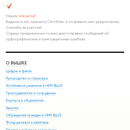
Нашли
опечатку
?
Выделите её, нажмите Ctrl+Enter и отправьте нам уведомление.
Спасибо за участие!
Сервис предназначен только для отправки сообщений об
орфографических и пунктуационных ошибках.
О ВЫШКЕ
ОБ
Цифры и факты
Ли
Руководство и структура
Дов
Устойчивое развитие в НИУ ВШЭ
Ол
Преподаватели и сотрудники
При
Корпуса и общежития
Вы
Закупки
При
Обращения граждан в НИУ ВШЭ
Ас
Фонд целевого капитала
До
Противодействие коррупции
Цен