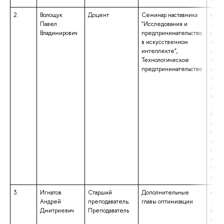
2.
Волощук
Доцент
Семинар наставника
высш
Павел
"Исследования и
– сп
Владимирович
предпринимательство
спец
в искусственном
«Соц
интеллекте",
куль
Технологическое
тури
предпринимательство
квал
«Спе
серв
высш
– под
выс
квал
спец
«Эко
квал
«Исс
Преп
иссл
3.
Игнатов
Старший
Дополнительные
высш
Андрей
преподаватель;
главы оптимизации
– под
Дмитриевич
Преподаватель
выс
квал