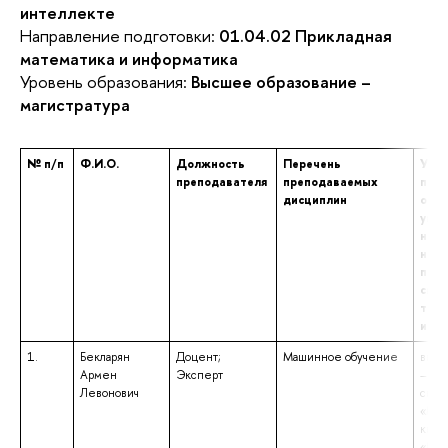
интеллекте
Направление подготовки:
01.04.02 Прикладная
математика и информатика
Уровень образования:
Высшее образование –
магистратура
№ п/п
Ф.И.О.
Должность
Перечень
Уров
преподавателя
преподаваемых
проф
дисциплин
обра
указ
наим
напр
подг
спец
том 
и кв
1.
Бекларян
Доцент;
Машинное обучение
высш
Армен
Эксперт
– сп
Левонович
спец
«Мат
квал
«Мат