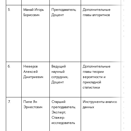
«Бак
5.
Мамай Игорь
Преподаватель;
Дополнительные
высш
Борисович
Доцент
главы алгоритмов
– сп
спец
«Мат
квал
«Мат
6.
Неверов
Ведущий
Дополнительные
высш
Алексей
научный
главы теории
– сп
Дмитриевич
сотрудник;
вероятности и
спец
Доцент
прикладной
«Физ
статистики
квал
«Физ
7.
Пиле Ян
Старший
Инструменты анализа
высш
Эрнестович
преподаватель;
данных
– сп
Эксперт;
спец
Стажер-
«Физ
исследователь
квал
«Физ