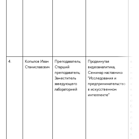
4.
Копылов Иван
Преподаватель;
Продвинутая
высш
Станиславович
Старший
видеоаналитика,
– маг
преподаватель;
Семинар наставника
напр
Заместитель
"Исследования и
подг
заведующего
предпринимательство
«Мен
лабораторией
в искусственном
квал
интеллекте"
«Маг
обра
бакал
напр
подг
«Тех
физи
квал