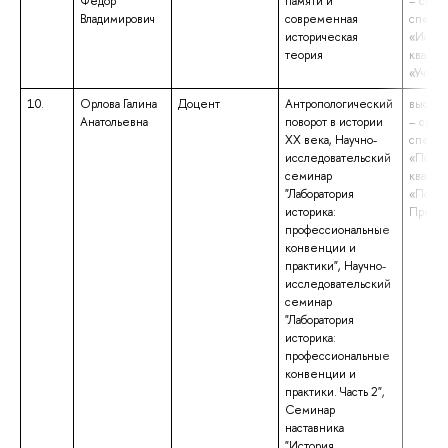
Федор
памяти и
– спец
Владимирович
современная
специа
историческая
«Истор
теория
квалиф
«Учите
10.
Орлова Галина
Доцент
Антропологический
высшее
Анатольевна
поворот в истории
– спец
ХХ века, Научно-
специа
исследовательский
«Психо
семинар
квалиф
"Лаборатория
«Психо
историка:
Препод
профессиональные
конвенции и
практики", Научно-
исследовательский
семинар
"Лаборатория
историка:
профессиональные
конвенции и
практики. Часть 2",
Семинар
наставника
"История