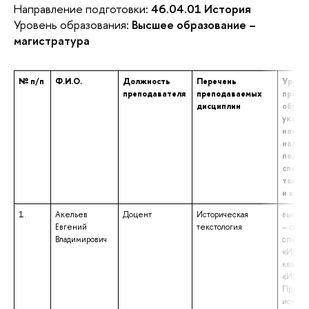
Направление подготовки:
46.04.01 История
Уровень образования:
Высшее образование –
магистратура
№ п/п
Ф.И.О.
Должность
Перечень
Урове
преподавателя
преподаваемых
профе
дисциплин
образо
указа
наиме
напра
подгот
специа
том чи
и ква
1.
Акельев
Доцент
Историческая
высшее
Евгений
текстология
– спец
Владимирович
специа
«Истор
квалиф
«Истор
Препод
истори