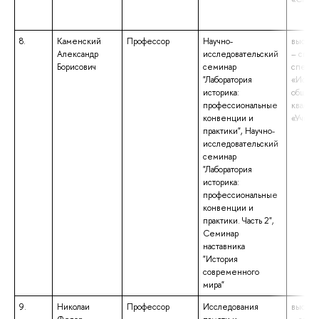
8.
Каменский
Профессор
Научно-
высшее
Александр
исследовательский
– спец
Борисович
семинар
специа
"Лаборатория
«Истор
историка:
общест
профессиональные
квалиф
конвенции и
«Учите
практики", Научно-
исследовательский
семинар
"Лаборатория
историка:
профессиональные
конвенции и
практики. Часть 2",
Семинар
наставника
"История
современного
мира"
9.
Николаи
Профессор
Исследования
высшее