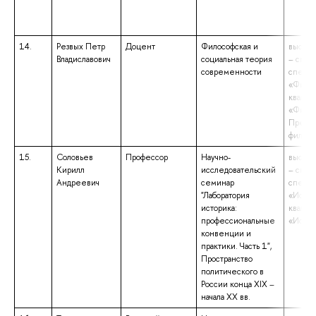
14.
Резвых Петр
Доцент
Философская и
высшее
Владиславович
социальная теория
– спец
современности
специа
«Филос
квалиф
«Филос
Препод
филосо
15.
Соловьев
Профессор
Научно-
высшее
Кирилл
исследовательский
– спец
Андреевич
семинар
специа
"Лаборатория
«Истор
историка:
квалиф
профессиональные
«Истор
конвенции и
практики. Часть 1",
Пространство
политического в
России конца XIX –
начала XX вв.