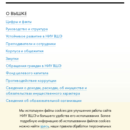
О ВЫШКЕ
ОБ
Цифры и факты
Ли
Руководство и структура
Дов
Устойчивое развитие в НИУ ВШЭ
Ол
Преподаватели и сотрудники
При
Корпуса и общежития
Вы
Закупки
При
Обращения граждан в НИУ ВШЭ
Ас
Фонд целевого капитала
До
Противодействие коррупции
Цен
Сведения о доходах, расходах, об имуществе и
Би
обязательствах имущественного характера
Об
Сведения об образовательной организации
Обр
Людям с ограниченными возможностями здоровья
Мы используем файлы cookies для улучшения работы сайта
Единая платежная страница
НИУ ВШЭ и большего удобства его использования. Более
подробную информацию об использовании файлов cookies
Работа в Вышке
можно найти
здесь
, наши правила обработки персональных