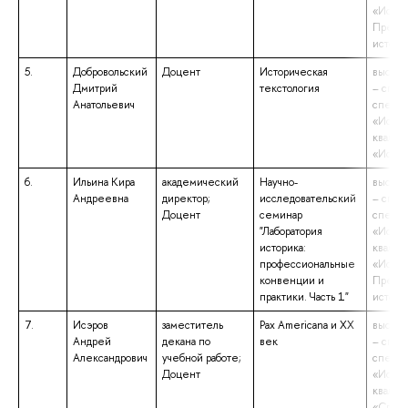
«Истор
Препод
истори
5.
Добровольский
Доцент
Историческая
высшее
Дмитрий
текстология
– спец
Анатольевич
специа
«Истор
квалиф
«Истор
6.
Ильина Кира
академический
Научно-
высшее
Андреевна
директор;
исследовательский
– спец
Доцент
семинар
специа
"Лаборатория
«Истор
историка:
квалиф
профессиональные
«Истор
конвенции и
Препод
практики. Часть 1"
истори
7.
Исэров
заместитель
Pax Americana и XX
высшее
Андрей
декана по
век
– спец
Александрович
учебной работе;
специа
Доцент
«Истор
квалиф
«Спец