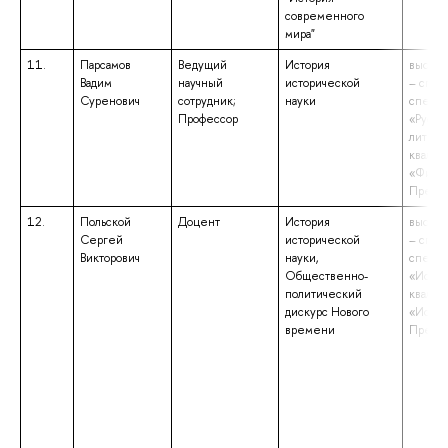
современного
мира"
11.
Парсамов
Ведущий
История
высшее
Вадим
научный
исторической
– спец
Суренович
сотрудник;
науки
специа
Профессор
«Русск
литера
квалиф
«Филол
Препод
12.
Польской
Доцент
История
высшее
Сергей
исторической
– спец
Викторович
науки,
специа
Общественно-
«Истор
политический
квалиф
дискурс Нового
«Истор
времени
Препод