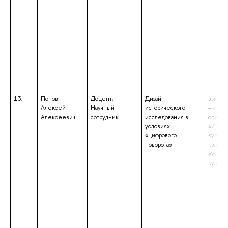
13.
Попов
Доцент;
Дизайн
высшее
Алексей
Научный
исторического
– спец
Алексеевич
сотрудник
исследования в
специа
условиях
«Истор
«цифрового
культу
поворота»
квалиф
«Учите
культу