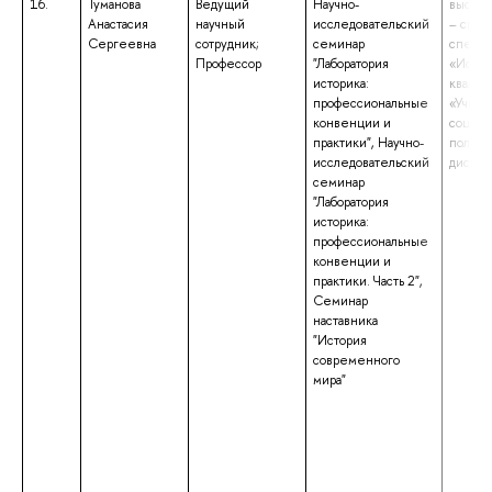
16.
Туманова
Ведущий
Научно-
высшее
Анастасия
научный
исследовательский
– спец
Сергеевна
сотрудник;
семинар
специа
Профессор
"Лаборатория
«Истор
историка:
квалиф
профессиональные
«Учите
конвенции и
социал
практики", Научно-
полити
исследовательский
дисци
семинар
"Лаборатория
историка:
профессиональные
конвенции и
практики. Часть 2",
Семинар
наставника
"История
современного
мира"