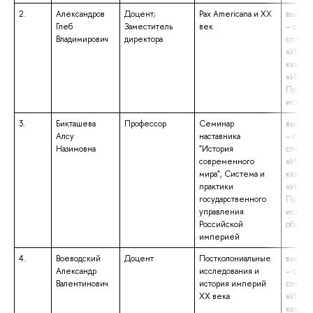
2.
Александров
Доцент;
Pax Americana и XX
высшее
Глеб
Заместитель
век
– спец
Владимирович
директора
специа
«Истор
квалиф
«Истор
Препод
истори
3.
Бикташева
Профессор
Семинар
высшее
Алсу
наставника
– спец
Назимовна
"История
специа
современного
«Истор
мира", Система и
квалиф
практики
«Истор
государственного
Препод
управления
истори
Российской
общес
империей
4.
Воеводский
Доцент
Постколониальные
высшее
Александр
исследования и
– спец
Валентинович
история империй
специа
XX века
«Истор
квалиф