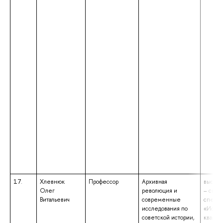
17.
Хлевнюк
Профессор
Архивная
высшее
Олег
революция и
– спец
Витальевич
современные
специа
исследования по
«Истор
советской истории,
квалиф