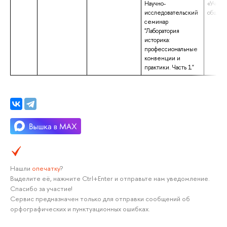
Научно-
«Учите
исследовательский
общес
семинар
"Лаборатория
историка:
профессиональные
конвенции и
практики. Часть 1"
Нашли
опечатку
?
Выделите её, нажмите Ctrl+Enter и отправьте нам уведомление.
Спасибо за участие!
Сервис предназначен только для отправки сообщений об
орфографических и пунктуационных ошибках.