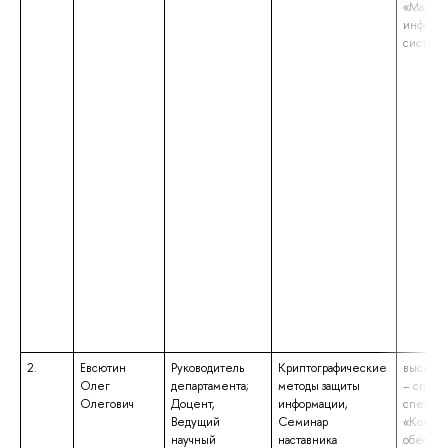
«Магист
информ
систем
2.
Евсютин
Руководитель
Криптографические
высшее 
Олег
департамента;
методы защиты
– специ
Олегович
Доцент,
информации,
специал
Ведущий
Семинар
«Компл
научный
наставника
обеспе