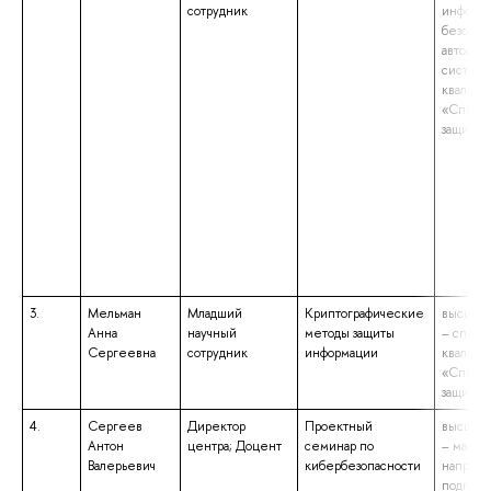
сотрудник
информ
безопас
автомат
систем»
квалифи
«Специа
защите 
3.
Мельман
Младший
Криптографические
высшее 
Анна
научный
методы защиты
– специ
Сергеевна
сотрудник
информации
квалифи
«Специа
защите 
4.
Сергеев
Директор
Проектный
высшее 
Антон
центра; Доцент
семинар по
– магист
Валерьевич
кибербезопасности
направ
подгото