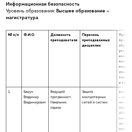
Информационная безопасность
Уровень образования:
Высшее образование –
магистратура
№ п/п
Ф.И.О.
Должность
Перечень
Уровен
преподавателя
преподаваемых
профес
дисциплин
образов
указан
наимен
направ
подгото
специа
том чис
и квал
1.
Башун
Ведущий
Защита
высшее 
Владимир
программист;
компьютерных
– магист
Владимирович
Начальник
сетей и систем
направ
отдела
подгото
«Инфор
системы
экономи
квалифи