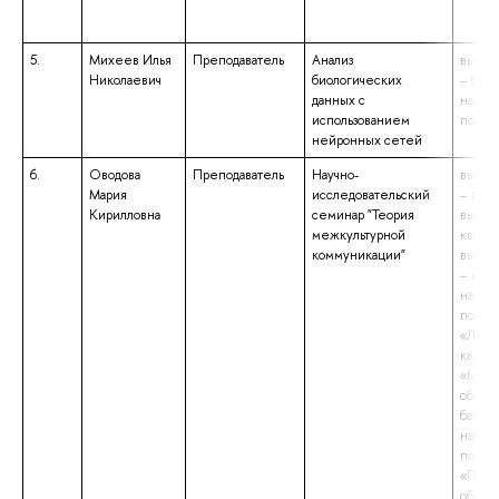
5.
Михеев Илья
Преподаватель
Анализ
высше
Николаевич
биологических
– бака
данных с
напра
использованием
подго
нейронных сетей
6.
Оводова
Преподаватель
Научно-
высше
Мария
исследовательский
– подг
Кирилловна
семинар "Теория
высш
межкультурной
квалиф
коммуникации"
высше
– маги
напра
подго
«Линг
квали
«Маги
образ
бакала
напра
подго
«Педа
образо