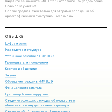
Выделите её, нажмите Ctrl+Enter и отправьте нам уведомление.
Спасибо за участие!
Сервис предназначен только для отправки сообщений об
орфографических и пунктуационных ошибках.
О ВЫШКЕ
ОБ
Цифры и факты
Ли
Руководство и структура
Дов
Устойчивое развитие в НИУ ВШЭ
Ол
Преподаватели и сотрудники
При
Корпуса и общежития
Вы
Закупки
При
Обращения граждан в НИУ ВШЭ
Ас
Фонд целевого капитала
До
Противодействие коррупции
Цен
Сведения о доходах, расходах, об имуществе и
Би
обязательствах имущественного характера
Об
Сведения об образовательной организации