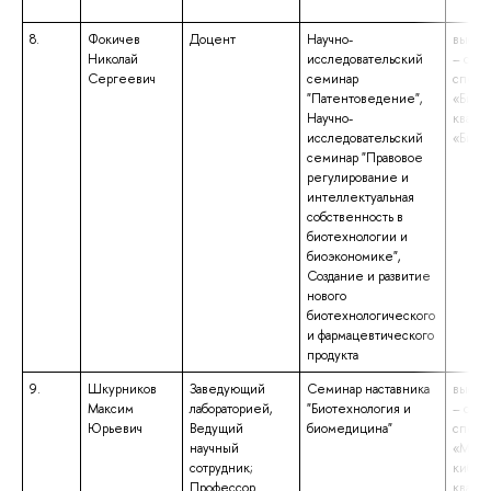
8.
Фокичев
Доцент
Научно-
высше
Николай
исследовательский
– спе
Сергеевич
семинар
специ
"Патентоведение",
«Биох
Научно-
квали
исследовательский
«Биох
семинар "Правовое
регулирование и
интеллектуальная
собственность в
биотехнологии и
биоэкономике",
Создание и развитие
нового
биотехнологического
и фармацевтического
продукта
9.
Шкурников
Заведующий
Семинар наставника
высше
Максим
лабораторией,
"Биотехнология и
– спе
Юрьевич
Ведущий
биомедицина"
специ
научный
«Меди
сотрудник;
кибер
Профессор
квалиф