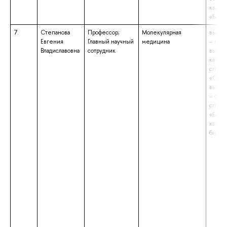
квали
«Бакал
7.
Степанова
Профессор;
Молекулярная
высше
Евгения
Главный научный
медицина
– подг
Владиславовна
сотрудник
высш
квали
специ
«Онко
высше
– спе
специ
«Биох
квалиф
биохи