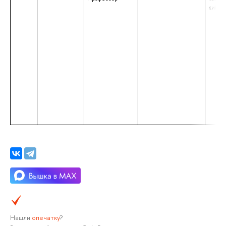
кибер
Нашли
опечатку
?