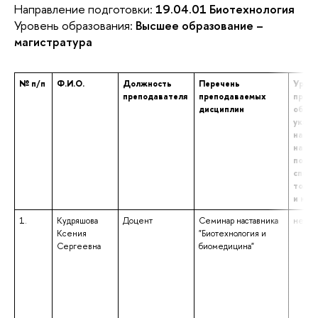
Направление подготовки:
19.04.01 Биотехнология
Уровень образования:
Высшее образование –
магистратура
№ п/п
Ф.И.О.
Должность
Перечень
Урове
преподавателя
преподаваемых
профе
дисциплин
образ
указа
наиме
напра
подго
специ
том ч
и ква
1.
Кудряшова
Доцент
Семинар наставника
не ука
Ксения
"Биотехнология и
Сергеевна
биомедицина"