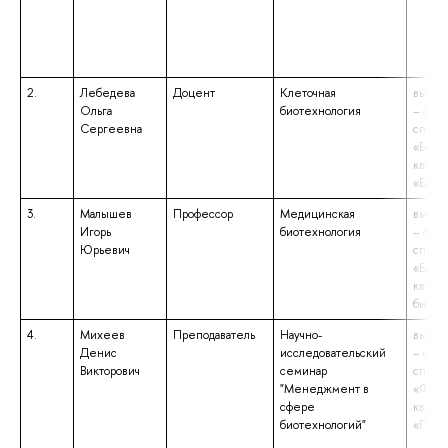
2.
Лебедева
Доцент
Клеточная
высше
Ольга
биотехнология
– спе
Сергеевна
специ
«Биох
квали
«Биох
3.
Малышев
Профессор
Медицинская
высше
Игорь
биотехнология
– спе
Юрьевич
специ
«Биофи
квалиф
биофи
4.
Михеев
Преподаватель
Научно-
высше
Денис
исследовательский
– спе
Викторович
семинар
специ
"Менеджмент в
«Фарм
сфере
квали
биотехнологий"
«Пров