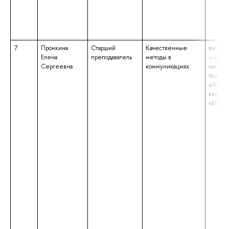
7.
Пронкина
Старший
Качественные
высшее
Елена
преподаватель
методы в
– магис
Сергеевна
коммуникациях
направ
подгот
«Журна
квалиф
«Магис