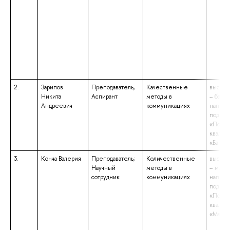
2.
Зарипов
Преподаватель,
Качественные
высшее
Никита
Аспирант
методы в
– бакал
Андреевич
коммуникациях
направ
подгот
«Полит
квалиф
«Бакала
3.
Конча Валерия
Преподаватель;
Количественные
высшее
Научный
методы в
– магис
сотрудник
коммуникациях
направ
подгот
«Полит
квалиф
«Магис