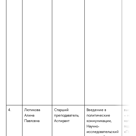
4.
Лютикова
Старший
Введение в
высшее
Алина
преподаватель;
политические
– магис
Павловна
Аспирант
коммуникации,
направ
Научно-
подгот
исследовательский
«Полит