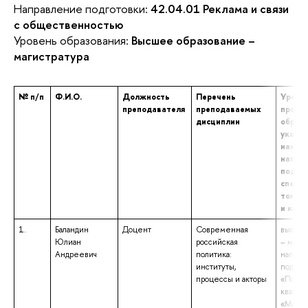
Направление подготовки:
42.04.01 Реклама и связи
с общественностью
Уровень образования:
Высшее образование –
магистратура
№ п/п
Ф.И.О.
Должность
Перечень
Уровен
преподавателя
преподаваемых
профе
дисциплин
образо
указа
наиме
напра
подгот
специа
том чи
и ква
1.
Баландин
Доцент
Современная
высшее
Юлиан
российская
– магис
Андреевич
политика:
направ
институты,
подгот
процессы и акторы
«Полит
квалиф
«Магис