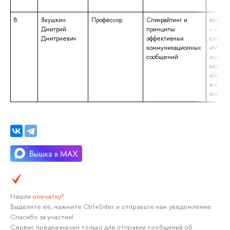
8.
Якушкин
Профессор
Спичрайтинг и
высшее
Дмитрий
принципы
– спец
Дмитриевич
эффективных
специа
коммуникационных
«Между
сообщений
журнал
квалиф
«Журна
междун
знание
Нашли
опечатку
?
Выделите её, нажмите Ctrl+Enter и отправьте нам уведомление.
Спасибо за участие!
Сервис предназначен только для отправки сообщений об