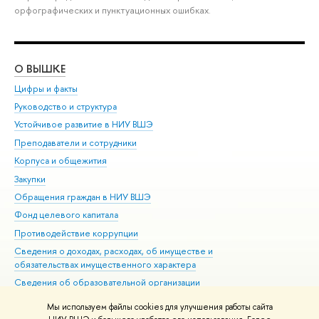
орфографических и пунктуационных ошибках.
О ВЫШКЕ
ОБ
Цифры и факты
Ли
Руководство и структура
Дов
Устойчивое развитие в НИУ ВШЭ
Ол
Преподаватели и сотрудники
При
Корпуса и общежития
Вы
Закупки
При
Обращения граждан в НИУ ВШЭ
Ас
Фонд целевого капитала
До
Противодействие коррупции
Цен
Сведения о доходах, расходах, об имуществе и
Би
обязательствах имущественного характера
Об
Сведения об образовательной организации
Обр
Людям с ограниченными возможностями здоровья
Мы используем файлы cookies для улучшения работы сайта
Единая платежная страница