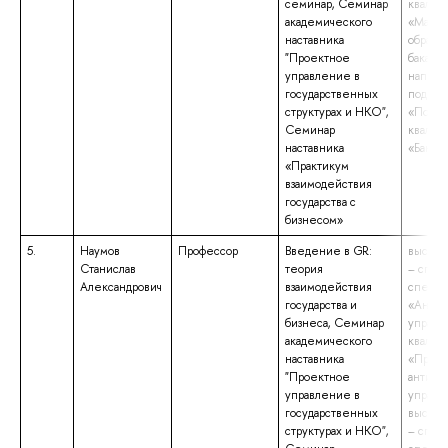
семинар, Семинар
квалиф
академического
«Магис
наставника
образо
"Проектное
бакалав
управление в
направ
государственных
подгот
структурах и НКО",
«Полит
Семинар
квалиф
наставника
«Бакала
«Практикум
взаимодействия
государства с
бизнесом»
5.
Наумов
Профессор
Введение в GR:
высшее
Станислав
теория
– спец
Александрович
взаимодействия
специа
государства и
«Антик
бизнеса, Семинар
управл
академического
квалиф
наставника
«Препо
"Проектное
антикр
управление в
управл
государственных
высшее
структурах и НКО",
– спец