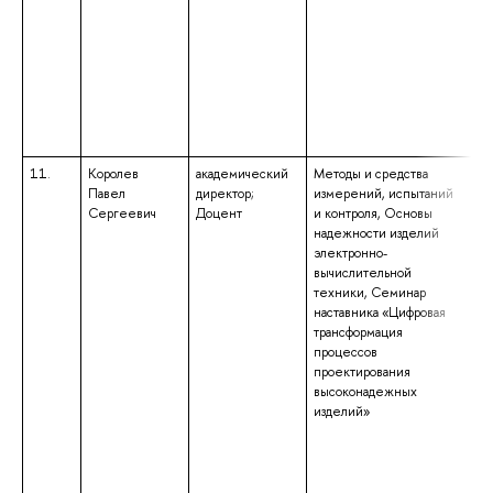
11.
Королев
академический
Методы и средства
вы
Павел
директор;
измерений, испытаний
по
Сергеевич
Доцент
и контроля, Основы
кв
надежности изделий
сп
электронно-
«Э
вычислительной
ра
техники, Семинар
св
наставника «Цифровая
«И
трансформация
Пр
процессов
ис
проектирования
об
высоконадежных
ма
изделий»
на
«Э
на
кв
вы