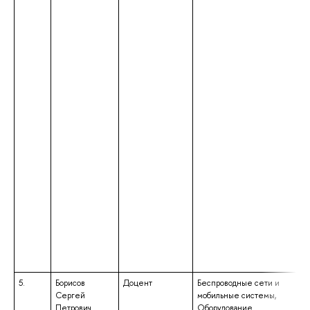
5.
Борисов
Доцент
Беспроводные сети и
вы
Сергей
мобильные системы,
сп
Петрович
Оборудование
сп