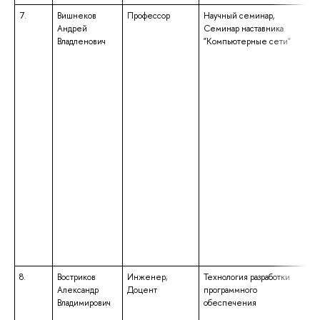
7.
Вишнеков
Профессор
Научный семинар,
вы
Андрей
Семинар наставника
сп
Владленович
"Компьютерные сети"
сп
«
в
ма
«
си
8.
Востриков
Инженер;
Технология разработки
вы
Александр
Доцент
программного
ба
Владимирович
обеспечения
по
«