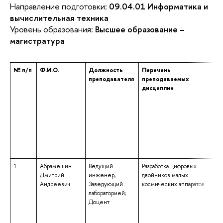
Направление подготовки:
09.04.01 Информатика и
вычислительная техника
Уровень образования:
Высшее образование –
магистратура
№ п/п
Ф.И.О.
Должность
Перечень
У
преподавателя
преподаваемых
п
дисциплин
об
у
н
н
по
сп
чи
к
1.
Абрамешин
Ведущий
Разработка цифровых
вы
Дмитрий
инженер,
двойников малых
по
Андреевич
Заведующий
космических аппаратов
кв
лабораторией;
сп
Доцент
«Э
ра
св