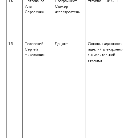
14.
Петрованов
Программист;
Углубленный C++
вы
Илья
Стажер-
ба
Сергеевич
исследователь
по
«
те
св
«Б
15.
Полесский
Доцент
Основы надежности
вы
Сергей
изделий электронно-
сп
Николаевич
вычислительной
сп
техники
«П
те
вы
ср
«