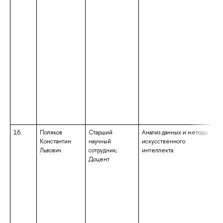
16.
Поляков
Старший
Анализ данных и методы
вы
Константин
научный
искусственного
сп
Львович
сотрудник;
интеллекта
сп
Доцент
«П
кв
ма