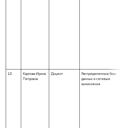
10.
Карпова Ирина
Доцент
Распределенные базы
вы
Петровна
данных и сетевые
сп
вычисления
сп
«
ма
си
кв
си