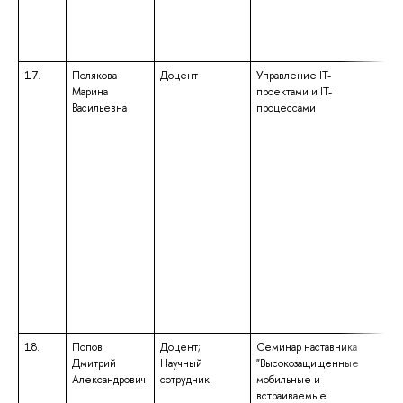
17.
Полякова
Доцент
Управление IT-
вы
Марина
проектами и IT-
сп
Васильевна
процессами
сп
«П
кв
ма
ис
18.
Попов
Доцент;
Семинар наставника
вы
Дмитрий
Научный
"Высокозащищенные
сп
Александрович
сотрудник
мобильные и
сп
встраиваемые
«М