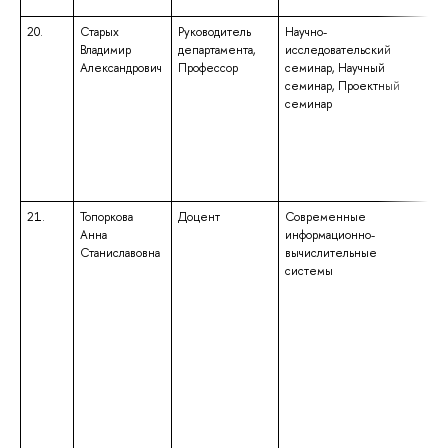
20.
Старых
Руководитель
Научно-
вы
Владимир
департамента,
исследовательский
сп
Александрович
Профессор
семинар, Научный
сп
семинар, Проектный
«
семинар
вы
пр
кв
эл
21.
Топоркова
Доцент
Современные
вы
Анна
информационно-
сп
Станиславовна
вычислительные
сп
системы
«П
кв
ма