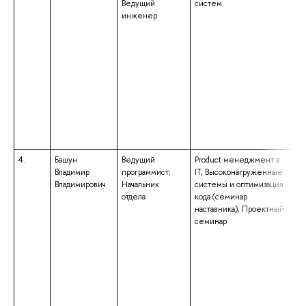
Ведущий
систем
«
инженер
кв
вы
ма
на
«И
вы
кв
вы
ба
по
кв
4.
Башун
Ведущий
Product менеджмент в
вы
Владимир
программист;
IT, Высоконагруженные
ма
Владимирович
Начальник
системы и оптимизация
на
отдела
кода (семинар
«
наставника), Проектный
си
семинар
кв
ин