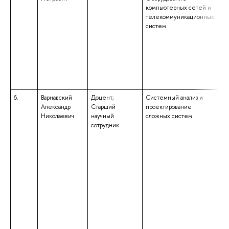
компьютерных сетей и
«Т
телекоммуникационных
кв
систем
те
6.
Варнавский
Доцент;
Системный анализ и
вы
Александр
Старший
проектирование
сп
Николаевич
научный
сложных систем
сп
сотрудник
«Б
ме
си
«