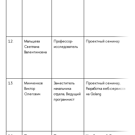
ба
по
«
те
св
«Б
12.
Мальцева
Профессор-
Проектный семинар
вы
Светлана
исследователь
сп
Валентиновна
сп
«
в
ма
«
13.
Минченков
Заместитель
Проектный семинар,
вы
Виктор
начальника
Разработка веб-сервисов
сп
Олегович
отдела; Ведущий
на Golang
сп
программист
«К
об
ин
кв
«С
и