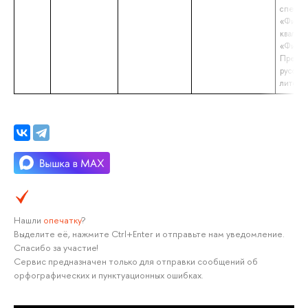
специа
«Филол
квалиф
«Филол
Препод
русског
литера
Нашли
опечатку
?
Выделите её, нажмите Ctrl+Enter и отправьте нам уведомление.
Спасибо за участие!
Сервис предназначен только для отправки сообщений об
орфографических и пунктуационных ошибках.