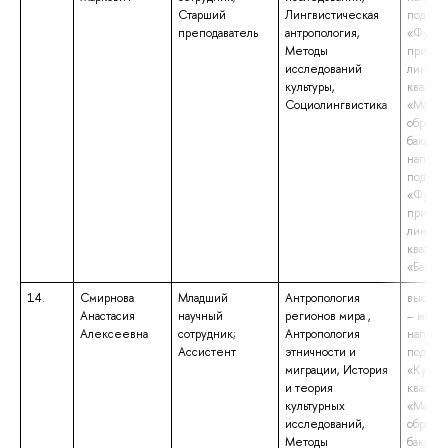
Старший
Лингвистическая
подгот
преподаватель
антропология,
«Фунда
Методы
прикла
исследований
лингвис
культуры,
квалиф
Социолингвистика
«Магис
образов
бакалав
направ
подгот
«Фунда
прикла
лингвис
квалиф
«Бакала
14.
Смирнова
Младший
Антропология
высшее
Анастасия
научный
регионов мира ,
– магис
Алексеевна
сотрудник;
Антропология
направ
Ассистент
этничности и
подгот
миграции, История
«Культу
и теория
квалиф
культурных
«Магис
исследований,
образов
Методы
бакалав