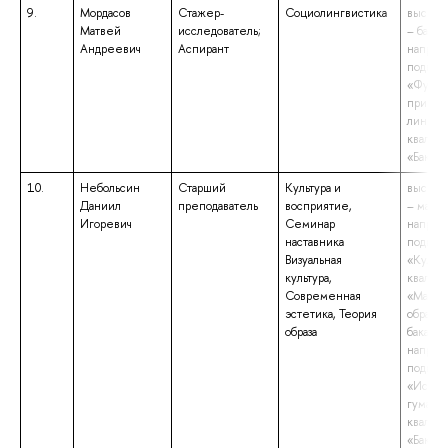
9.
Мордасов
Стажер-
Социолингвистика
высшее
Матвей
исследователь;
– бакал
Андреевич
Аспирант
направ
подгот
«Фунда
прикла
лингвис
квалиф
«Бакала
10.
Небольсин
Старший
Культура и
высшее
Даниил
преподаватель
восприятие,
– магис
Игоревич
Семинар
направ
наставника
подгот
Визуальная
«Культу
культура,
квалиф
Современная
«Магис
эстетика, Теория
образов
образа
бакалав
направ
подгот
«Искус
гумани
квалиф
«Бакала