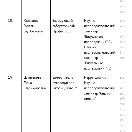
«Полит
квалиф
«Бакала
18.
Хестанов
Заведующий
Научно-
высшее
Руслан
лабораторией;
исследовательский
– спец
Заурбекович
Профессор
семинар
специа
"Визуальные
«Филос
исследования"-1,
квалиф
Научно-
«Филос
исследовательский
Препод
семинар
филосо
"Визуальные
исследования"-2
19.
Шулятьева
Заместитель
Нарратология,
высшее
Дина
руководителя
Научно-
– магис
Владимировна
школы, Доцент
исследовательский
направ
семинар "Анализ
подгот
фильма"
«Литера
филоло
лингвис
квалиф
«Магис
образов
специа