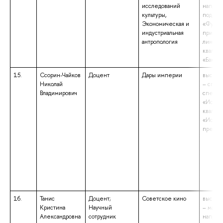
исследований
направ
культуры,
подгот
Экономическая и
«Фунда
индустриальная
прикла
антропология
лингвис
квалиф
«Бакала
15.
Ссорин-Чайков
Доцент
Дары империи
высшее
Николай
– спец
Владимирович
специа
«Истор
квалиф
«Истор
препод
16.
Танис
Доцент;
Советское кино
высшее
Кристина
Научный
– магис
Александровна
сотрудник
направ