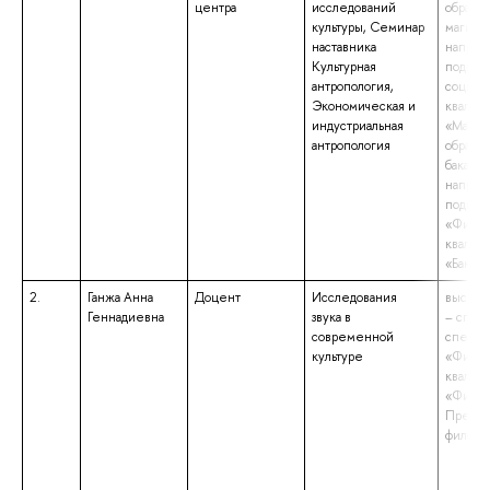
центра
исследований
образов
культуры, Семинар
магистр
наставника
направ
Культурная
подгото
антропология,
социол
Экономическая и
квалиф
индустриальная
«Магис
антропология
образов
бакалав
направ
подгот
«Филол
квалиф
«Бакала
2.
Ганжа Анна
Доцент
Исследования
высшее
Геннадиевна
звука в
– спец
современной
специа
культуре
«Филос
квалиф
«Филос
Препод
филосо