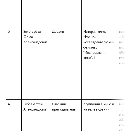
3.
Золотарёва
Доцент
История кино,
высшее
Ольга
Научно-
– бакал
Александровна
исследовательский
направ
семинар
подгот
"Исследования
«Лингв
кино"-1
квалиф
«Бакала
4.
Зубов Артем
Старший
Адаптации в кино и
высшее
Александрович
преподаватель
на телевидении
– спец
специа
«Филол
квалиф
«Специ