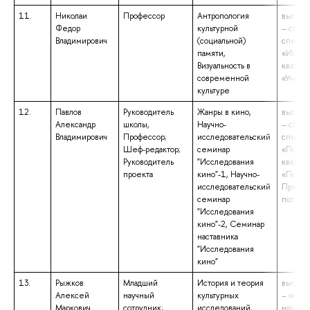
11.
Николаи
Профессор
Антропология
высшее
Федор
культурной
– спец
Владимирович
(социальной)
специа
памяти,
«Истор
Визуальность в
квалиф
современной
«Учите
культуре
12.
Павлов
Руководитель
Жанры в кино,
высшее
Александр
школы,
Научно-
– спец
Владимирович
Профессор;
исследовательский
специа
Шеф-редактор;
семинар
«Полит
Руководитель
"Исследования
квалиф
проекта
кино"-1, Научно-
«Полито
исследовательский
Препод
семинар
полити
"Исследования
кино"-2, Семинар
наставника
"Исследования
кино"
13.
Рыжков
Младший
История и теория
высшее
Алексей
научный
культурных
– магис
Маркович
сотрудник;
исследований,
направ