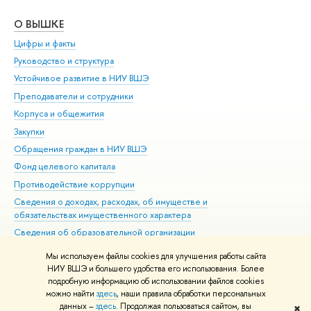
О ВЫШКЕ
ОБ
Цифры и факты
Ли
Руководство и структура
Дов
Устойчивое развитие в НИУ ВШЭ
Ол
Преподаватели и сотрудники
При
Корпуса и общежития
Вы
Закупки
При
Обращения граждан в НИУ ВШЭ
Ас
Фонд целевого капитала
До
Противодействие коррупции
Цен
Сведения о доходах, расходах, об имуществе и
Би
обязательствах имущественного характера
Об
Сведения об образовательной организации
Обр
Людям с ограниченными возможностями здоровья
Мы используем файлы cookies для улучшения работы сайта
Единая платежная страница
НИУ ВШЭ и большего удобства его использования. Более
подробную информацию об использовании файлов cookies
Работа в Вышке
можно найти
здесь
, наши правила обработки персональных
данных –
здесь
. Продолжая пользоваться сайтом, вы
✖