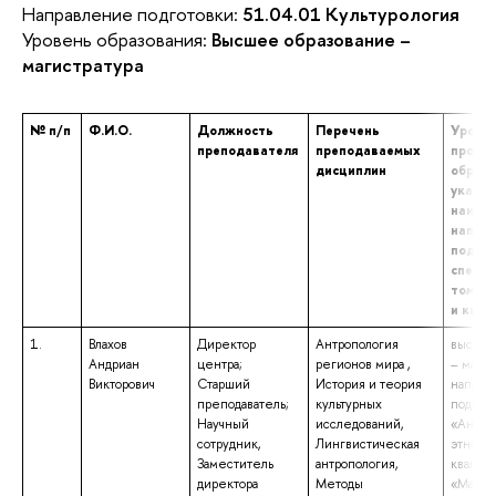
Направление подготовки:
51.04.01 Культурология
Уровень образования:
Высшее образование –
магистратура
№ п/п
Ф.И.О.
Должность
Перечень
Уровен
преподавателя
преподаваемых
профе
дисциплин
образо
указан
наиме
напра
подгот
специа
том чи
и ква
1.
Влахов
Директор
Антропология
высшее
Андриан
центра;
регионов мира ,
– магис
Викторович
Старший
История и теория
направ
преподаватель;
культурных
подгот
Научный
исследований,
«Антро
сотрудник,
Лингвистическая
этнолог
Заместитель
антропология,
квалиф
директора
Методы
«Магис