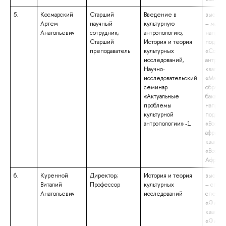
5.
Космарский
Старший
Введение в
высшее
Артем
научный
культурную
– магис
Анатольевич
сотрудник;
антропологию,
направ
Старший
История и теория
подгот
преподаватель
культурных
«Социа
исследований,
антропо
Научно-
квалиф
исследовательский
«Магис
семинар
образов
«Актуальные
бакалав
проблемы
направ
культурной
подгот
антропологии» -1
«Восто
африка
квалиф
«Восток
Африка
6.
Куренной
Директор;
История и теория
высшее
Виталий
Профессор
культурных
– спец
Анатольевич
исследований
специа
«Филос
квалиф
«Филос