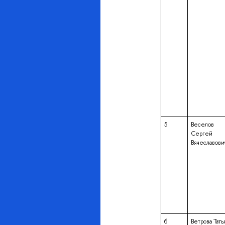
5.
Веселов
Сергей
Вячеславови
6.
Ветрова Тать