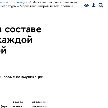
ьной организации
Информация о персональном
истратуры – Маркетинг: цифровые технологии и
 составе
 каждой
ой
инговые коммуникации
Учёное
Сведения о
Сведения о
Сведения 
 (при
звание
повышении
профессиональной
продолжи