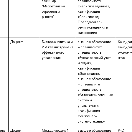
семинар
специальность
"Маркетинг на
«Религиоведение»,
отраслевых
квалификация
рынках"
«Религиовед.
Преподаватель
религиоведения и
философии»
Доцент
Бизнес-аналитика и
высшее образование
Кандидат
ИИ как инструмент
– специалитет:
Кандида
эффективного
специальность
экономи
управления
«Бухгалтерский учет
наук
и аудит»,
квалификация
«Экономист»;
высшее образование
– специалитет:
специальность
«Автоматизированные
системы
управления»,
квалификация
«Инженер-
системотехник»
Вера
Доцент
Международный
высшее образование
PhD