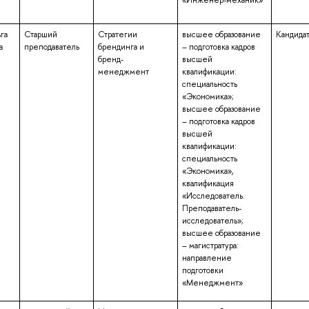
«Инженер-механик»
га
Старший
Стратегии
высшее образование
Кандидат
а
преподаватель
брендинга и
– подготовка кадров
бренд-
высшей
менеджмент
квалификации:
специальность
«Экономика»;
высшее образование
– подготовка кадров
высшей
квалификации:
специальность
«Экономика»,
квалификация
«Исследователь.
Преподаватель-
исследователь»;
высшее образование
– магистратура:
направление
подготовки
«Менеджмент»