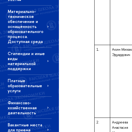
Материально-
техническое
обеспечение и
оснащённость
образовательного
процесса.
Доступная среда
1.
Аким Михаи
Стипендии и иные
Эдуардович
виды
материальной
поддержки
Платные
образовательные
услуги
Финансово-
хозяйственная
деятельность
2.
Андреева
Вакантные места
Анастасия
для приема