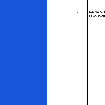
9.
Гулакова Оль
Вячеславовн