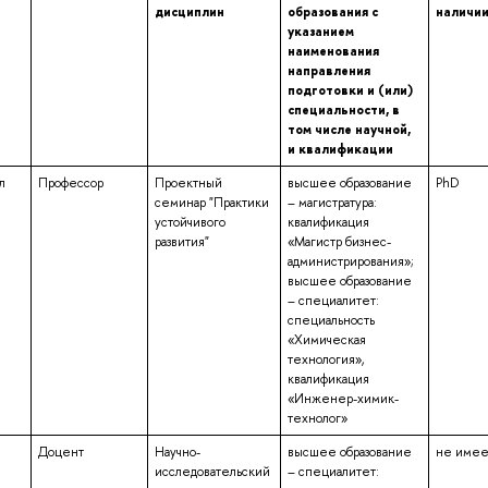
дисциплин
образования с
наличии
указанием
наименования
направления
подготовки и (или)
специальности, в
том числе научной,
и квалификации
л
Профессор
Проектный
высшее образование
PhD
семинар "Практики
– магистратура:
устойчивого
квалификация
развития"
«Магистр бизнес-
администрирования»;
высшее образование
– специалитет:
специальность
«Химическая
технология»,
квалификация
«Инженер-химик-
технолог»
Доцент
Научно-
высшее образование
не имее
исследовательский
– специалитет: