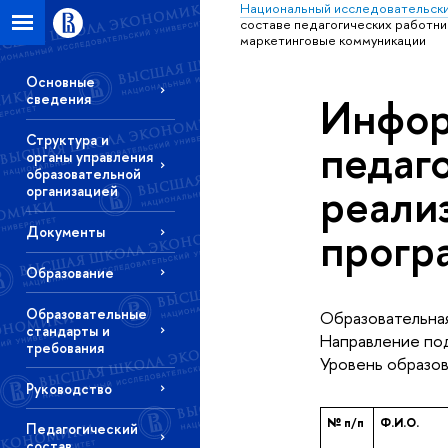
Национальный исследовательски
составе педагогических работн
маркетинговые коммуникации
Основные
Инфор
сведения
Структура и
педаг
органы управления
образовательной
реали
организацией
прогр
Документы
Образование
Образовательные
Образовательная
стандарты и
Направление под
требования
Уровень образов
Руководство
№ п/п
Ф.И.О.
Педагогический
состав