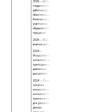
2026 – Действия
предоставлены
педагогических
работников по
обеспечению
безопасности
участников
образовательного
процесса
2026 – SQL для
анализа данных
2024 –
Искусственный
интеллект для
преподавания
различных
дисциплин
2024 – Основные
понятия
искусственного
интеллекта и
применение его
для решения задач в
рамках
специальности