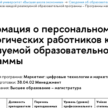
й университет «Высшая школа экономики»
Сведения об образовател
иков каждой реализуемой образовательной программы – Программы маг
мация о персональном
огических работников
зуемой образовательн
аммы
 программа:
Маркетинг: цифровые технологии и маркет
готовки:
38.04.02 Менеджмент
ания:
Высшее образование – магистратура
Должность
Перечень
Уровень (уровни)
Учёная
преподавателя
преподаваемых
профессионального
степень