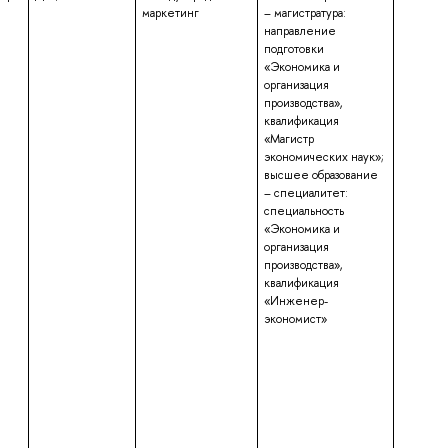
маркетинг
– магистратура:
направление
подготовки
«Экономика и
организация
производства»,
квалификация
«Магистр
экономических наук»;
высшее образование
– специалитет:
специальность
«Экономика и
организация
производства»,
квалификация
«Инженер-
экономист»