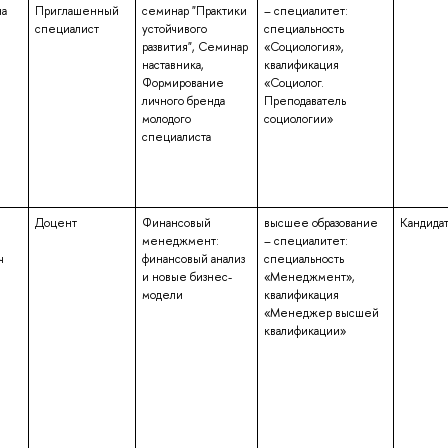
на
Приглашенный
семинар "Практики
– специалитет:
специалист
устойчивого
специальность
развития", Семинар
«Социология»,
наставника,
квалификация
Формирование
«Социолог.
личного бренда
Преподаватель
молодого
социологии»
специалиста
Доцент
Финансовый
высшее образование
Кандидат
менеджмент:
– специалитет:
ч
финансовый анализ
специальность
и новые бизнес-
«Менеджмент»,
модели
квалификация
«Менеджер высшей
квалификации»