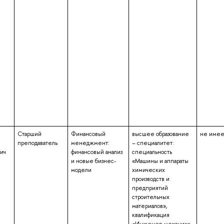
Старший
Финансовый
высшее образование
не имее
преподаватель
менеджмент:
– специалитет:
ич
финансовый анализ
специальность
и новые бизнес-
«Машины и аппараты
модели
химических
производств и
предприятий
строительных
материалов»,
квалификация