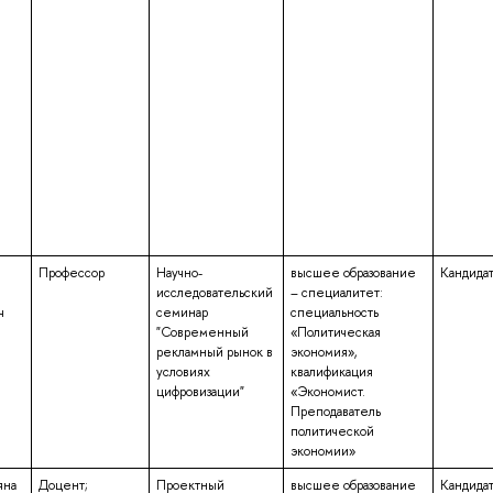
Профессор
Научно-
высшее образование
Кандидат
исследовательский
– специалитет:
ч
семинар
специальность
"Современный
«Политическая
рекламный рынок в
экономия»,
условиях
квалификация
цифровизации"
«Экономист.
Преподаватель
политической
экономии»
яна
Доцент;
Проектный
высшее образование
Кандидат