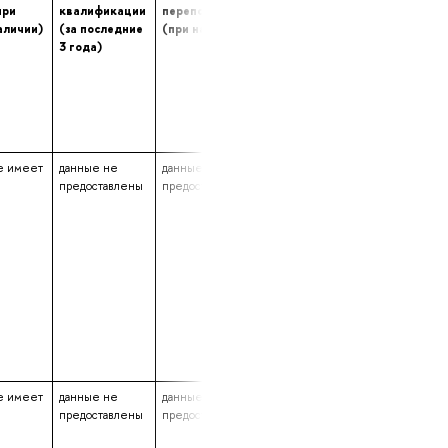
при
квалификации
переподготовке
опыта (лет) работы
аличии)
(за последние
(при наличии)
в профессиональной
3 года)
сфере
е имеет
данные не
данные не
2 года 11 месяцев
предоставлены
предоставлены
2 дня
е имеет
данные не
данные не
не указано
предоставлены
предоставлены