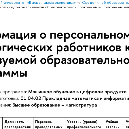
й университет «Высшая школа экономики»
Сведения об образовател
иков каждой реализуемой образовательной программы – Программы ма
мация о персональном
огических работников
зуемой образовательн
аммы
 программа:
Машинное обучение в цифровом продукте
готовки:
01.04.02 Прикладная математика и информати
ания:
Высшее образование – магистратура
Должность
Перечень
Уровень (уровни)
Учёная
У
преподавателя
преподаваемых
профессионального
степень
з