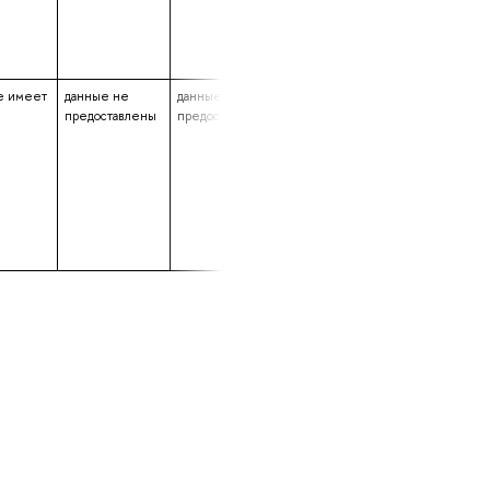
е имеет
данные не
данные не
2 года 10 месяцев
предоставлены
предоставлены
18 дней