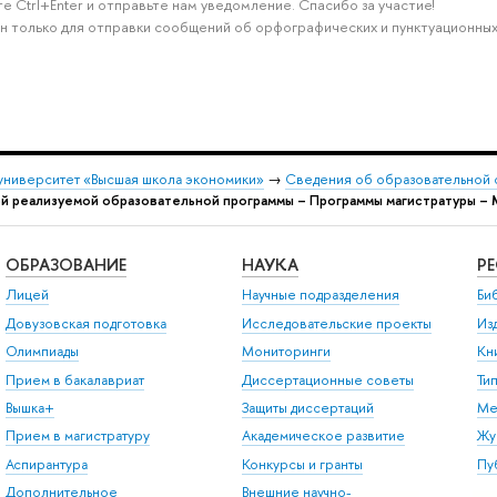
е Ctrl+Enter и отправьте нам уведомление. Спасибо за участие!
н только для отправки сообщений об орфографических и пунктуационных
университет «Высшая школа экономики»
→
Сведения об образовательной 
ой реализуемой образовательной программы – Программы магистратуры –
ОБРАЗОВАНИЕ
НАУКА
Р
Лицей
Научные подразделения
Би
Довузовская подготовка
Исследовательские проекты
Из
Олимпиады
Мониторинги
Кн
Прием в бакалавриат
Диссертационные советы
Ти
Вышка+
Защиты диссертаций
Ме
Прием в магистратуру
Академическое развитие
Жу
Аспирантура
Конкурсы и гранты
Пу
Дополнительное
Внешние научно-