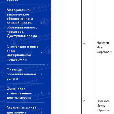
Материально-
техническое
обеспечение и
оснащённость
образовательного
процесса.
Доступная среда
1.
Никитин
Стипендии и иные
Илья
виды
Сергеевич
материальной
поддержки
Платные
образовательные
услуги
Финансово-
хозяйственная
деятельность
2.
Полякова
Ирина
Вакантные места
Юрьевна
для приема