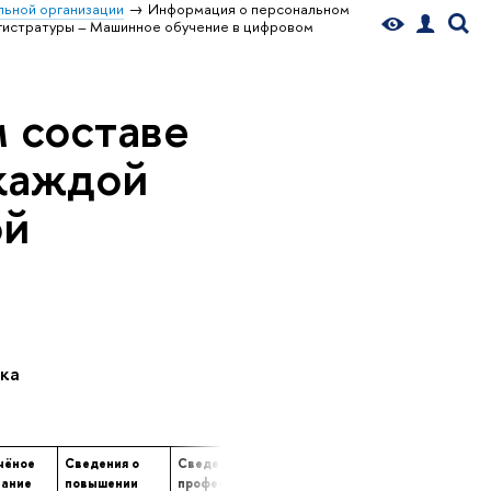
ьной организации
Информация о персональном
гистратуры – Машинное обучение в цифровом
 составе
 каждой
ой
ка
чёное
Сведения о
Сведения о
Сведения о
вание
повышении
профессиональной
продолжительности