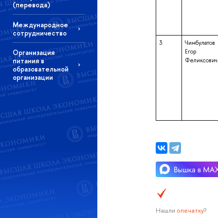
(перевода)
Международное
сотрудничество
3.
Чимбулатов
Организация
Егор
питания в
Феликсович
образовательной
организации
Нашли
опечатку
?