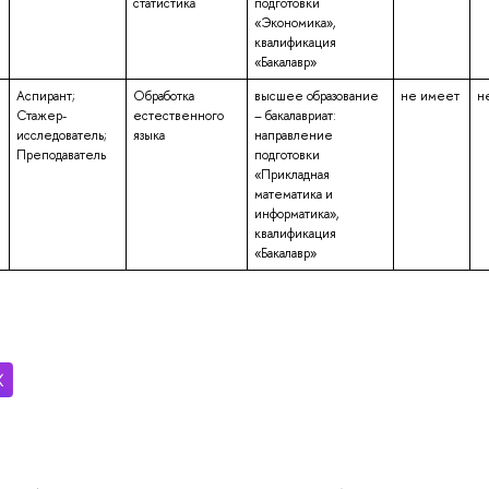
статистика
подготовки
«Экономика»,
квалификация
«Бакалавр»
Аспирант;
Обработка
высшее образование
не имеет
н
Стажер-
естественного
– бакалавриат:
исследователь;
языка
направление
Преподаватель
подготовки
«Прикладная
математика и
информатика»,
квалификация
«Бакалавр»