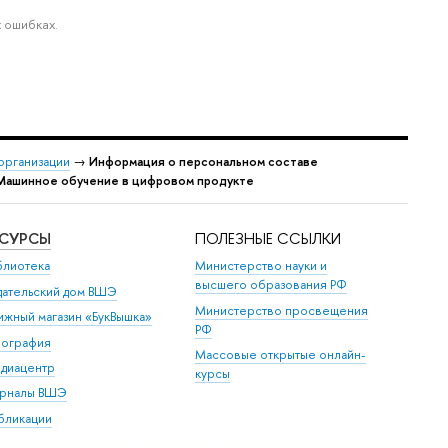
 ошибках.
организации
→
Информация о персональном составе
 Машинное обучение в цифровом продукте
ЕСУРСЫ
ПОЛЕЗНЫЕ ССЫЛКИ
блиотека
Министерство науки и
высшего образования РФ
дательский дом ВШЭ
Министерство просвещения
ижный магазин «БукВышка»
РФ
пография
Массовые открытые онлайн-
диацентр
курсы
рналы ВШЭ
бликации