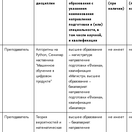
дисциплин
образования с
(при
(
указанием
наличии)
н
наименования
направления
подготовки и (или)
специальности, в
том числе научной,
и квалификации
Преподаватель
Алгоритмы на
высшее образование
не имеет
н
Python, Семинар
– магистратура:
наставника
направление
"Машинное
подготовки «Физика»,
обучение в
квалификация
цифровом
«Магистр»; высшее
продукте"
образование –
бакалавриат:
направление
подготовки «Физика»,
квалификация
«Бакалавр»
Преподаватель
Теория
высшее образование
не имеет
н
вероятностей и
– бакалавриат:
математическая
направление