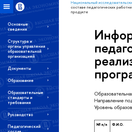
Национальный исследовательски
составе педагогических работн
продукте
Основные
Инфор
сведения
Структура и
педаг
органы управления
образовательной
реали
организацией
прогр
Документы
Образование
Образовательные
Образовательная
стандарты и
Направление под
требования
Уровень образов
Руководство
№ п/п
Ф.И.О.
Педагогический
состав