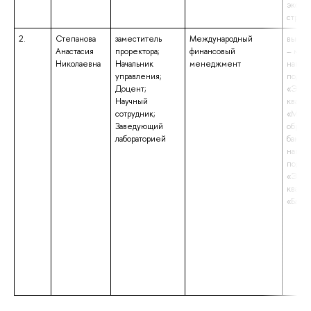
эконо
строи
2.
Степанова
заместитель
Международный
высше
Анастасия
проректора;
финансовый
– маги
Николаевна
Начальник
менеджмент
напра
управления;
подго
Доцент;
«Экон
Научный
квали
сотрудник;
«Маги
Заведующий
образ
лабораторией
бакала
напра
подго
«Экон
квали
«Бака