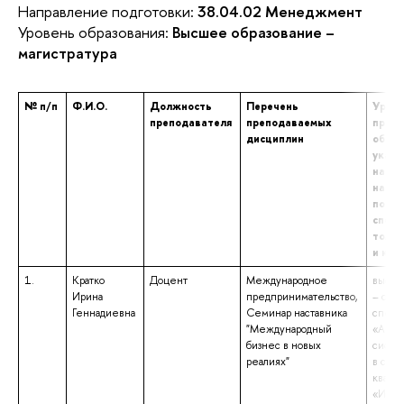
Направление подготовки:
38.04.02 Менеджмент
Уровень образования:
Высшее образование –
магистратура
№ п/п
Ф.И.О.
Должность
Перечень
Урове
преподавателя
преподаваемых
профе
дисциплин
образ
указа
наиме
напра
подго
специ
том ч
и ква
1.
Кратко
Доцент
Международное
высше
Ирина
предпринимательство,
– спе
Геннадиевна
Семинар наставника
специ
"Международный
«Авто
бизнес в новых
систе
реалиях"
в стро
квали
«Инж