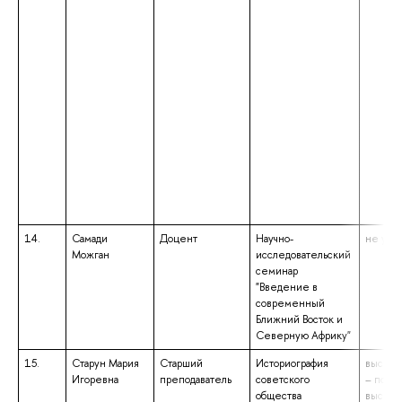
14.
Самади
Доцент
Научно-
не указ
Можган
исследовательский
семинар
"Введение в
современный
Ближний Восток и
Северную Африку"
15.
Старун Мария
Старший
Историография
высшее
Игоревна
преподаватель
советского
– подго
общества
высше