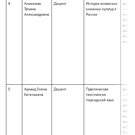
4.
Аникеева
Доцент
История исламских
высшее
Татьяна
книжных культур в
– спец
Александровна
России
специа
«Социа
антропо
квалиф
«Рефер
перево
5.
Арманд Елена
Доцент
Практическая
высшее
Евгеньевна
текстология:
– спец
персидский язык
специа
«Теоре
прикла
лингвис
квалиф
«Лингв
Специа