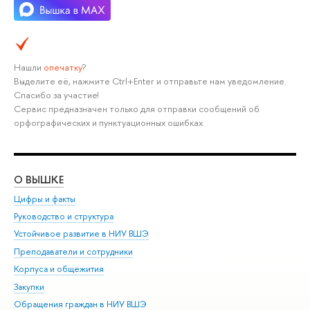
Нашли
опечатку
?
Выделите её, нажмите Ctrl+Enter и отправьте нам уведомление.
Спасибо за участие!
Сервис предназначен только для отправки сообщений об
орфографических и пунктуационных ошибках.
О ВЫШКЕ
ОБ
Цифры и факты
Ли
Руководство и структура
Дов
Устойчивое развитие в НИУ ВШЭ
Ол
Преподаватели и сотрудники
При
Корпуса и общежития
Вы
Закупки
При
Обращения граждан в НИУ ВШЭ
Ас