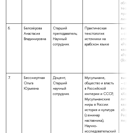
области
теорет
прикла
лингви
6.
Белозёрова
Старший
Практическая
высшее
Анастасия
преподаватель;
текстология:
– спец
Владимировна
Научный
источники на
специа
сотрудник
арабском языке
«Регио
квалиф
«Регио
(Восток
7.
Бессмертная
Доцент,
Мусульмане,
высшее
Ольга
Старший
общество и власть
– спец
Юрьевна
научный
в Российской
специа
сотрудник
империи и СССР,
«Хауса 
Мусульманские
литерат
миры в России:
квалиф
история и культура
«Восток
(семинар
Рефере
наставника),
перево
Научно-
исследовательский