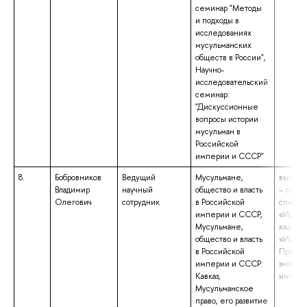
семинар "Методы
и подходы в
исследованиях
мусульманских
обществ в России",
Научно-
исследовательский
семинар:
"Дискуссионные
вопросы истории
мусульман в
Российской
империи и СССР"
8.
Бобровников
Ведущий
Мусульмане,
высшее
Владимир
научный
общество и власть
– спец
Олегович
сотрудник
в Российской
специа
империи и СССР,
«Истор
Мусульмане,
квалиф
общество и власть
«Истор
в Российской
Препод
империи и СССР:
знание
Кавказ,
иностра
Мусульманское
право, его развитие