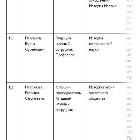
отношений,
отноше
История Ислама
квалиф
«Журна
междун
знание
иностра
11.
Парсамов
Ведущий
История
высшее
Вадим
научный
исторической
– спец
Суренович
сотрудник;
науки
специа
Профессор
«Русски
литерат
квалиф
«Филол
Препод
12.
Платонова
Старший
Историография
высшее
Евгения
преподаватель;
советского
– подго
Сергеевна
Младший
общества
высше
научный
квалиф
сотрудник
специа
«Истор
науки и
квалиф
«Иссле
Препод