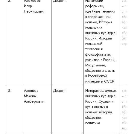
2.
Алексеев
Доцент
Исламский
высшее
Игорь
реформизм,
– спец
Леонидович
идейные течения
специа
в современном
«Восто
исламе, История
африка
исламских
квалиф
книжных культур в
«Восто
России, История
(истори
исламской
стран)»
теологии и
философии и их
развитие в России,
Мусульмане,
общество и власть
в Российской
империи и СССР
3.
Алонцев
Доцент
История исламских
высшее
Максим
книжных культур в
– спец
Альбертович
России, Суфизм и
специа
культ святых в
«Восто
исламе: история,
африка
общество,
квалиф
политика
«Восток
Африка