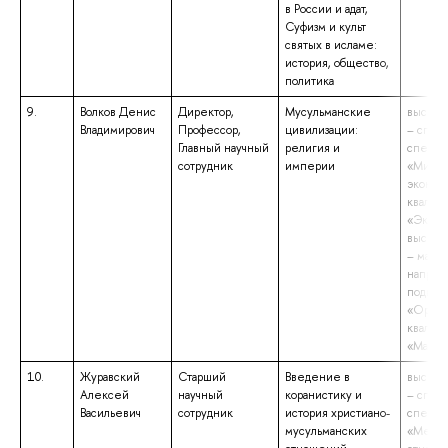
в России и адат,
Суфизм и культ
святых в исламе:
история, общество,
политика
9.
Волков Денис
Директор,
Мусульманские
высшее
Владимирович
Профессор,
цивилизации:
– спец
Главный научный
религия и
специа
сотрудник
империи
«Миров
эконом
квалиф
«Эконо
высшее
– магис
направ
подгот
«Ориен
квалиф
«Магис
10.
Журавский
Старший
Введение в
высшее
Алексей
научный
коранистику и
– спец
Васильевич
сотрудник
история христиано-
специа
мусульманских
«Межд