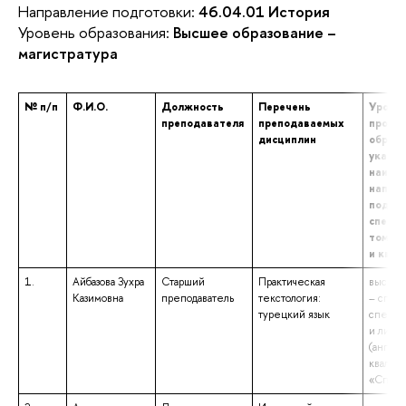
Направление подготовки:
46.04.01 История
Уровень образования:
Высшее образование –
магистратура
№ п/п
Ф.И.О.
Должность
Перечень
Уровен
преподавателя
преподаваемых
профе
дисциплин
образо
указан
наиме
напра
подгот
специа
том чи
и ква
1.
Айбазова Зухра
Старший
Практическая
высшее
Казимовна
преподаватель
текстология:
– спец
турецкий язык
специа
и литер
(англий
квалиф
«Специ