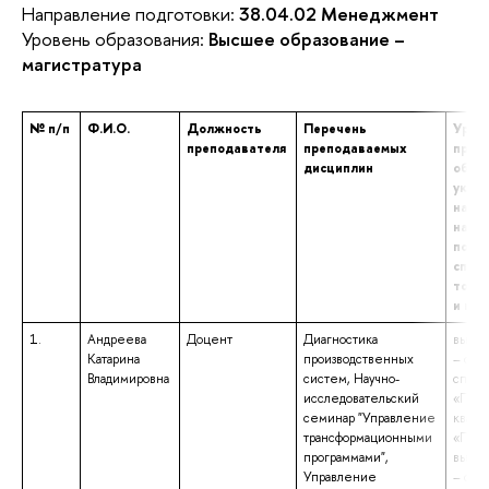
Направление подготовки:
38.04.02 Менеджмент
Уровень образования:
Высшее образование –
магистратура
№ п/п
Ф.И.О.
Должность
Перечень
Урове
преподавателя
преподаваемых
проф
дисциплин
образ
указ
наим
напр
подго
специ
том ч
и кв
1.
Андреева
Доцент
Диагностика
высше
Катарина
производственных
– спе
Владимировна
систем, Научно-
специ
исследовательский
«Псих
семинар "Управление
квали
трансформационными
«Педа
программами",
высше
Управление
– спе