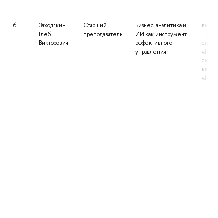
6.
Заходякин
Старший
Бизнес-аналитика и
высше
Глеб
преподаватель
ИИ как инструмент
– спе
Викторович
эффективного
специ
управления
«Инф
систе
квали
«Инж