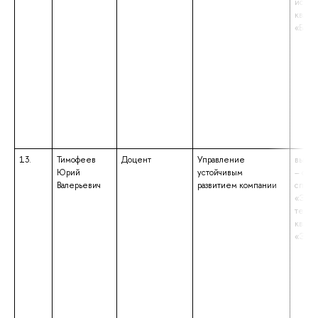
иссле
квали
«Бака
13.
Тимофеев
Доцент
Управление
высше
Юрий
устойчивым
– спе
Валерьевич
развитием компании
специ
«Экон
теори
квали
«Экон