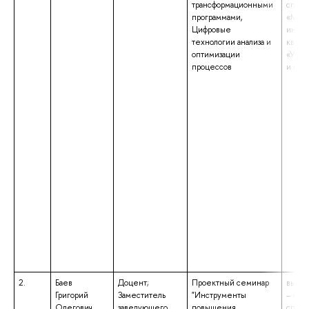
трансформационными
специ
программами,
«Мате
Цифровые
инфор
технологии анализа и
квали
оптимизации
«Учит
процессов
и инф
2.
Баев
Доцент;
Проектный семинар
высше
Григорий
Заместитель
"Инструменты
– спе
Олегович
заведующего
повышения
специ