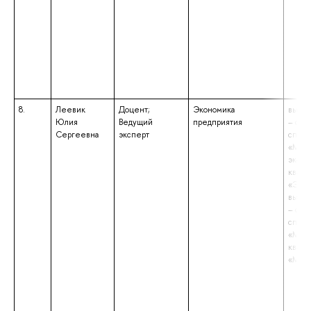
8.
Леевик
Доцент;
Экономика
высше
Юлия
Ведущий
предприятия
– спе
Сергеевна
эксперт
специ
«Миро
эконо
квали
«Экон
высше
– спе
специ
«Мате
квали
«Мате