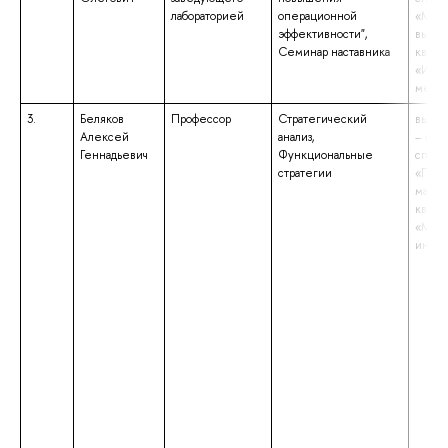
лабораторией
операционной
«Мен
эффективности",
высок
Семинар наставника
квали
«Инж
мене
3.
Беляков
Профессор
Стратегический
высше
Алексей
анализ,
– спе
Геннадьевич
Функциональные
специ
стратегии
«Прик
матем
квали
«Мате
инже