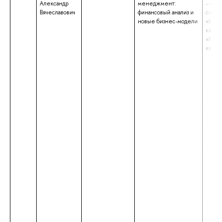
Александр
менеджмент:
– спе
Вячеславович
финансовый анализ и
специ
новые бизнес-модели
«Мен
квали
«Мен
квали