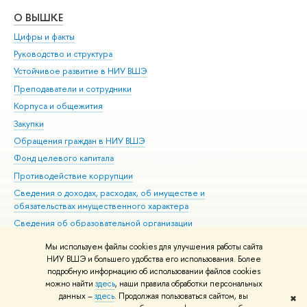
О ВЫШКЕ
ОБ
Цифры и факты
Ли
Руководство и структура
Дов
Устойчивое развитие в НИУ ВШЭ
Ол
Преподаватели и сотрудники
При
Корпуса и общежития
Вы
Закупки
При
Обращения граждан в НИУ ВШЭ
Ас
Фонд целевого капитала
До
Противодействие коррупции
Цен
Сведения о доходах, расходах, об имуществе и
Би
обязательствах имущественного характера
Об
Сведения об образовательной организации
Обр
Людям с ограниченными возможностями здоровья
Мы используем файлы cookies для улучшения работы сайта
Единая платежная страница
НИУ ВШЭ и большего удобства его использования. Более
подробную информацию об использовании файлов cookies
Работа в Вышке
можно найти
здесь
, наши правила обработки персональных
данных –
здесь
. Продолжая пользоваться сайтом, вы
✖