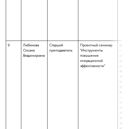
9.
Любимова
Старший
Проектный семинар
высше
Оксана
преподаватель
"Инструменты
– спе
Владимировна
повышения
специ
операционной
«Англ
эффективности"
немец
языки
«Учит
иност
русск
высше
– бака
напра
подго
«Гума
знани
квали
«Бака