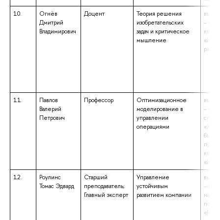
10.
Огнёв
Доцент
Теория решения
высше
Дмитрий
изобретательских
– спе
Владимирович
задач и критическое
квали
мышление
«Инж
разра
11.
Павлов
Профессор
Оптимизационное
высше
Валерий
моделирование в
– спе
Петрович
управлении
специ
операциями
«Хим
быстр
проце
квали
«Инж
12.
Роулинс
Старший
Управление
высше
Томас Эдвард
преподаватель;
устойчивым
– бака
Главный эксперт
развитием компании
напра
подго
«Росс