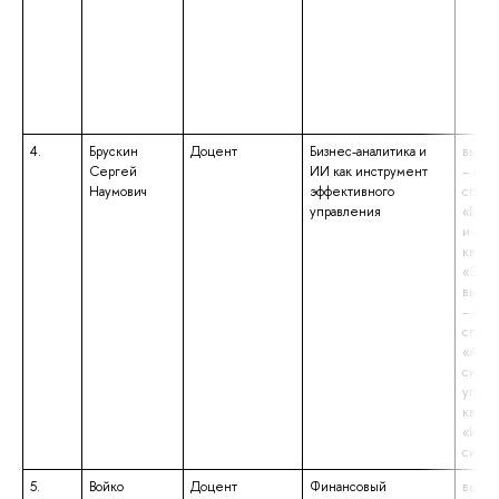
4.
Брускин
Доцент
Бизнес-аналитика и
высше
Сергей
ИИ как инструмент
– спе
Наумович
эффективного
специ
управления
«Бухг
и ауди
квали
«Экон
высше
– спе
специ
«Авто
сист
управ
квали
«Инж
систе
5.
Войко
Доцент
Финансовый
высше