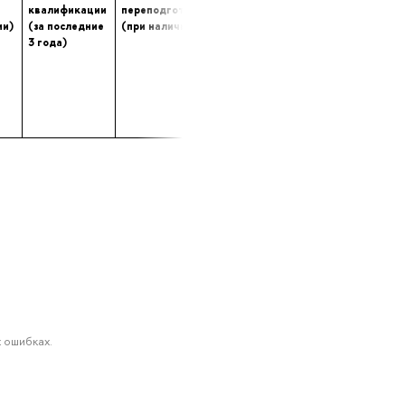
квалификации
переподготовке
опыта (лет) работы
ии)
(за последние
(при наличии)
в профессиональной
3 года)
сфере
 ошибках.