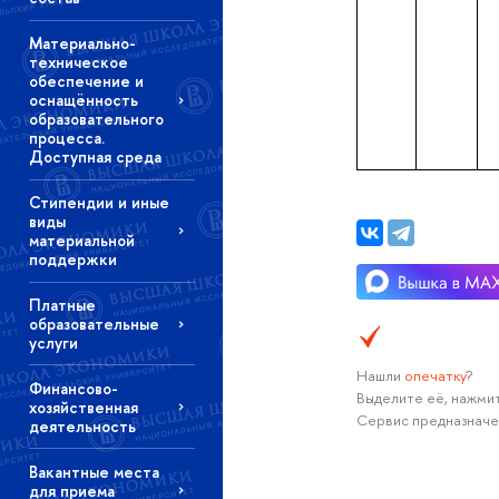
Материально-
техническое
обеспечение и
оснащённость
образовательного
процесса.
Доступная среда
Стипендии и иные
виды
материальной
поддержки
Платные
образовательные
услуги
Нашли
опечатку
?
Финансово-
Выделите её, нажмит
хозяйственная
Сервис предназначе
деятельность
Вакантные места
для приема