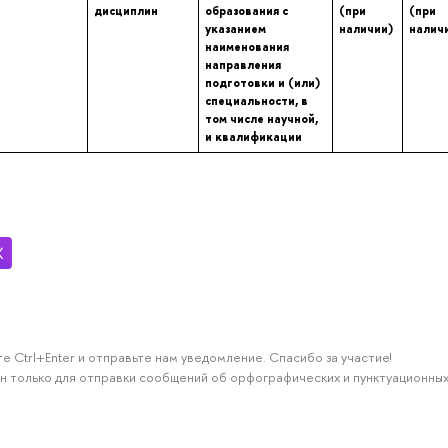
дисциплин
образования с
(при
(при
указанием
наличии)
налич
наименования
направления
подготовки и (или)
специальности, в
том числе научной,
и квалификации
е Ctrl+Enter и отправьте нам уведомление. Спасибо за участие!
н только для отправки сообщений об орфографических и пунктуационных