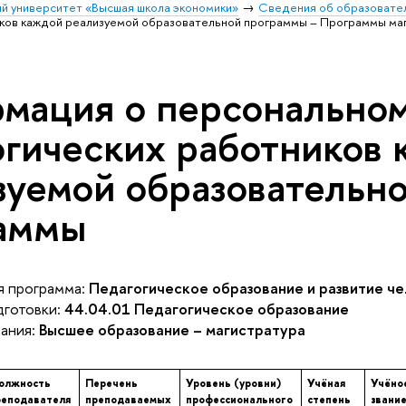
й университет «Высшая школа экономики»
Сведения об образовател
иков каждой реализуемой образовательной программы – Программы маг
мация о персональном
огических работников
зуемой образовательн
аммы
 программа:
Педагогическое образование и развитие ч
готовки:
44.04.01 Педагогическое образование
ания:
Высшее образование – магистратура
олжность
Перечень
Уровень (уровни)
Учёная
Учёно
реподавателя
преподаваемых
профессионального
степень
звани