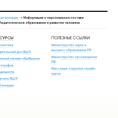
организации
→
Информация о персональном составе
Педагогическое образование и развитие человека
ЕСУРСЫ
ПОЛЕЗНЫЕ ССЫЛКИ
блиотека
Министерство науки и
высшего образования РФ
дательский дом ВШЭ
Министерство просвещения
ижный магазин «БукВышка»
РФ
пография
Массовые открытые онлайн-
диацентр
курсы
рналы ВШЭ
бликации