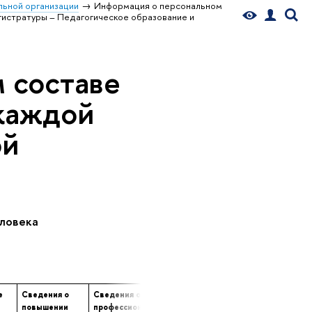
ьной организации
Информация о персональном
истратуры – Педагогическое образование и
 составе
 каждой
ой
еловека
е
Сведения о
Сведения о
Сведения о
е
повышении
профессиональной
продолжительности