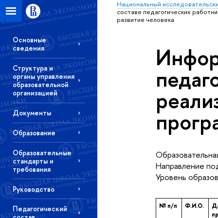
Национальный исследовательски
составе педагогических работн
развитие человека
Основные
Инфор
сведения
Структура и
педаг
органы управления
образовательной
реали
организацией
прогр
Документы
Образование
Образовательные
Образовательная
стандарты и
Направление под
требования
Уровень образов
Руководство
№ п/п
Ф.И.О.
Д
Педагогический
п
состав