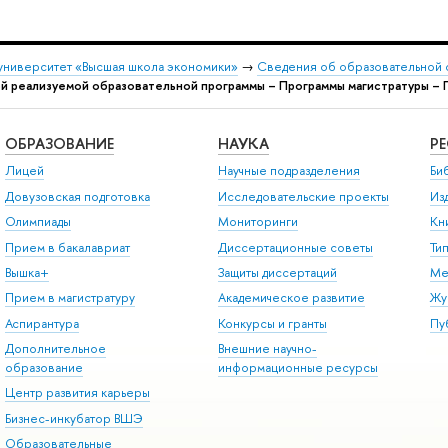
университет «Высшая школа экономики»
→
Сведения об образовательной 
й реализуемой образовательной программы – Программы магистратуры – 
ОБРАЗОВАНИЕ
НАУКА
Р
Лицей
Научные подразделения
Би
Довузовская подготовка
Исследовательские проекты
Из
Олимпиады
Мониторинги
Кн
Прием в бакалавриат
Диссертационные советы
Ти
Вышка+
Защиты диссертаций
Ме
Прием в магистратуру
Академическое развитие
Жу
Аспирантура
Конкурсы и гранты
Пу
Дополнительное
Внешние научно-
образование
информационные ресурсы
Центр развития карьеры
Бизнес-инкубатор ВШЭ
Образовательные