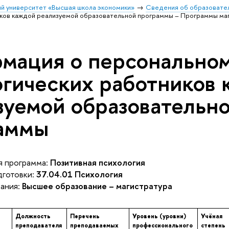
й университет «Высшая школа экономики»
Сведения об образовател
иков каждой реализуемой образовательной программы – Программы маг
мация о персональном
огических работников
зуемой образовательн
аммы
 программа:
Позитивная психология
готовки:
37.04.01 Психология
ания:
Высшее образование – магистратура
Должность
Перечень
Уровень (уровни)
Учёная
преподавателя
преподаваемых
профессионального
степень