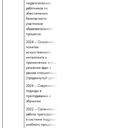
предоставлены
17 дней
педагогических
работников по
обеспечению
безопасности
участников
образовательного
процесса
2024 – Основные
понятия
искусственного
интеллекта и
применение его для
решения задач в
рамках специальности
(продвинутый уровень)
2024 – Современные
подходы в
преподавании и
обучении
2022 – Организация
работы преподавателя
в системе поддержки
учебного процесса