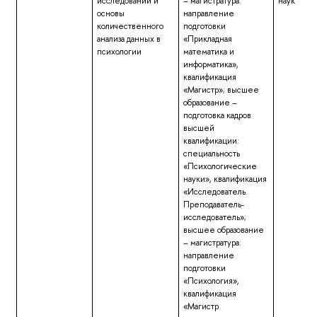
исследований и
– магистратура:
наук
основы
направление
количественного
подготовки
анализа данных в
«Прикладная
психологии
математика и
информатика»,
квалификация
«Магистр»; высшее
образование –
подготовка кадров
высшей
квалификации:
специальность
«Психологические
науки», квалификация
«Исследователь.
Преподаватель-
исследователь»;
высшее образование
– магистратура:
направление
подготовки
«Психология»,
квалификация
«Магистр