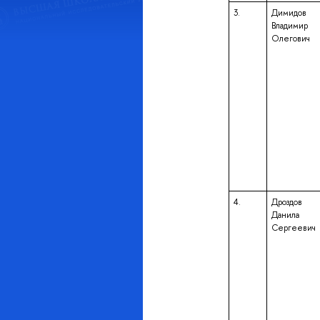
3.
Димидов
Владимир
Олегович
4.
Дроздов
Данила
Сергеевич