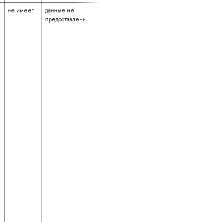
не имеет
данные не
данные не
3 года 11 меся
предоставлены
предоставлены
3 дня