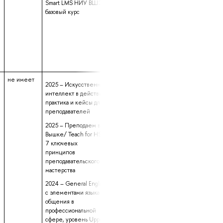
Smart LMS НИУ ВШЭ:
базовый курс
не имеет
данные не
1 год 7 месяце
2025 – Искусственный
предоставлены
7 дней
интеллект в действии:
практика и кейсы для
преподавателей
2025 – Преподаем в
Вышке/ Teach for HSE:
7 ключевых
принципов
преподавательского
мастерства
2024 – General English
с элементами языка
общения в
профессиональной
сфере, уровень Upper