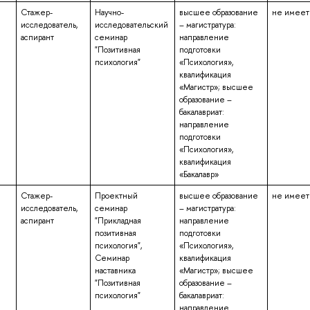
Стажер-
Научно-
высшее образование
не имеет
исследователь,
исследовательский
– магистратура:
аспирант
семинар
направление
"Позитивная
подготовки
психология"
«Психология»,
квалификация
«Магистр»; высшее
образование –
бакалавриат:
направление
подготовки
«Психология»,
квалификация
«Бакалавр»
Стажер-
Проектный
высшее образование
не имеет
исследователь,
семинар
– магистратура:
аспирант
"Прикладная
направление
позитивная
подготовки
психология",
«Психология»,
Семинар
квалификация
наставника
«Магистр»; высшее
"Позитивная
образование –
психология"
бакалавриат:
направление