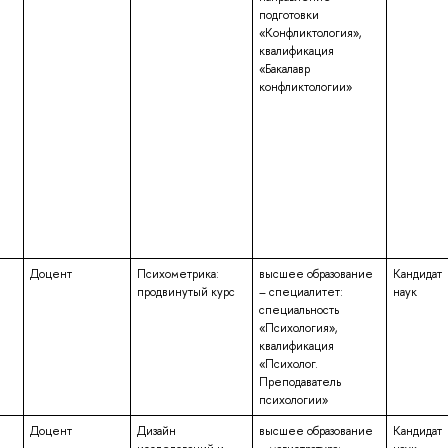
подготовки
«Конфликтология»,
квалификация
«Бакалавр
конфликтологии»
Доцент
Психометрика:
высшее образование
Кандидат
продвинутый курс
– специалитет:
наук
специальность
«Психология»,
квалификация
«Психолог.
Преподаватель
психологии»
Доцент
Дизайн
высшее образование
Кандидат