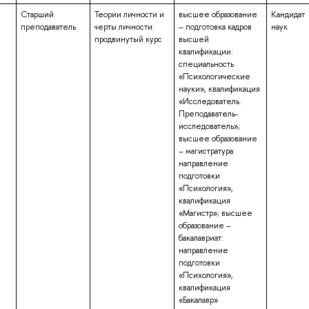
Старший
Теории личности и
высшее образование
Кандидат
преподаватель
черты личности:
– подготовка кадров
наук
продвинутый курс
высшей
квалификации:
специальность
«Психологические
науки», квалификация
«Исследователь.
Преподаватель-
исследователь»;
высшее образование
– магистратура:
направление
подготовки
«Психология»,
квалификация
«Магистр»; высшее
образование –
бакалавриат:
направление
подготовки
«Психология»,
квалификация
«Бакалавр»