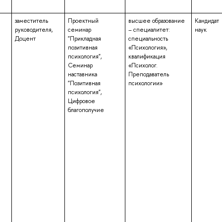
заместитель
Проектный
высшее образование
Кандидат
руководителя,
семинар
– специалитет:
наук
Доцент
"Прикладная
специальность
позитивная
«Психология»,
психология",
квалификация
Семинар
«Психолог.
наставника
Преподаватель
"Позитивная
психологии»
психология",
Цифровое
благополучие