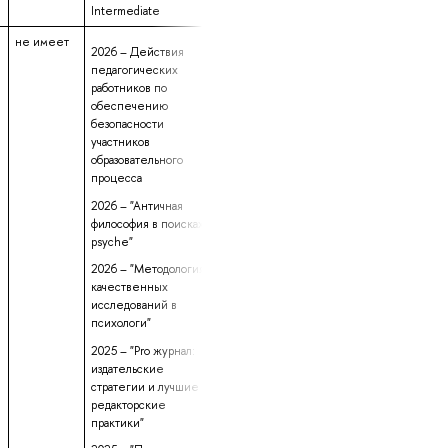
Intermediate
не имеет
данные не
11 лет 4 месяц
2026 – Действия
предоставлены
2 дня
педагогических
работников по
обеспечению
безопасности
участников
образовательного
процесса
2026 – "Античная
философия в поисках
psyche"
2026 – "Методология
качественных
исследований в
психологи"
2025 – "Pro журнал:
издательские
стратегии и лучшие
редакторские
практики"