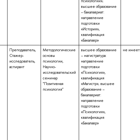
психологии»;
высшее образование
– бакалавриат:
направление
подготовки
«История»,
квалификация
«Бакалавр»
Преподаватель,
Методологические
высшее образование
не имеет
Стажер-
основы
– магистратура:
исследователь,
психологии,
направление
аспирант
Научно-
подготовки
исследовательский
«Психология»,
семинар
квалификация
"Позитивная
«Магистр»; высшее
психология"
образование –
бакалавриат:
направление
подготовки
«Психология»,
квалификация
«Бакалавр»