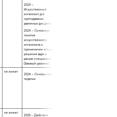
2024 –
Искусственный
интеллект для
преподавания
различных дисциплин
2024 – Основные
понятия
искусственного
интеллекта и
применение его для
решения задач в
рамках специальности
(Базовый уровень)
не имеет
данные не
16 лет 6 месяц
2024 – Основы схема-
предоставлены
8 дней
терапии
не имеет
данные не
5 лет 1 месяц
2026 – Действия