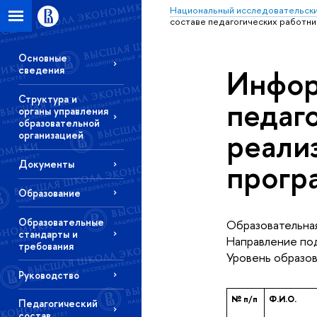
Национальный исследовательски
составе педагогических работн
Основные
Инфор
сведения
Структура и
педаг
органы управления
образовательной
реали
организацией
прогр
Документы
Образование
Образовательные
Образовательная
стандарты и
Направление под
требования
Уровень образов
Руководство
№ п/п
Ф.И.О.
Педагогический
состав