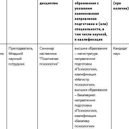
дисциплин
образования с
(при
указанием
наличии)
наименования
направления
подготовки и (или)
специальности, в
том числе научной,
и квалификации
Преподаватель,
Семинар
высшее образование
Кандидат
на
Младший
наставника
– магистратура:
наук
научный
"Позитивная
направление
сотрудник
психология"
подготовки
«Психология»,
квалификация
«Магистр
психологии»;
высшее образование
– бакалавриат:
направление
подготовки
«Психология»,
квалификация
«Бакалавр
психологии»