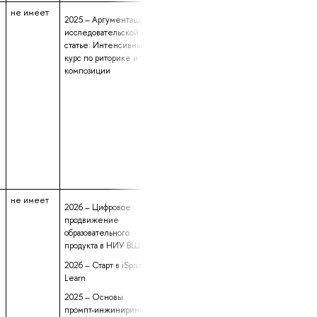
не имеет
данные не
2 года 2 месяца
2025 – Аргументация в
предоставлены
22 дня
исследовательской
статье: Интенсивный
курс по риторике и
композиции
не имеет
данные не
3 года 5 месяце
2026 – Цифровое
предоставлены
3 дня
продвижение
образовательного
продукта в НИУ ВШЭ
2026 – Старт в iSpring
Learn
2025 – Основы
промпт-инжиниринга