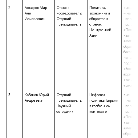
2.
Аскеров Мир-
Стажер-
Политика,
высшее 
Али
исследователь;
экономика и
– магист
Исмаилович
Старший
общество в
направл
преподаватель
странах
подгото
Центральной
«Полито
Азии
квалифи
«Магист
образова
бакалавр
направл
подгото
«Восток
африкани
квалифи
«Бакалав
3.
Кабанов Юрий
Старший
Цифровая
высшее 
Андреевич
преподаватель;
политика: Евразия
– магист
Научный
в глобальном
направл
сотрудник
контексте
подгото
«Полито
квалифи
«Магист
образова