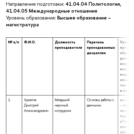
Направление подготовки:
41.04.04 Политология,
41.04.05 Международные отношения
Уровень образования:
Высшее образование –
магистратура
№ п/п
Ф.И.О.
Должность
Перечень
Уровень
преподавателя
преподаваемых
профес
дисциплин
образов
указан
наимен
направ
подгото
специал
том чис
и квал
1.
Аркатов
Младший
Основы работы с
высшее 
Дмитрий
научный
данными
– магист
Александрович
сотрудник
направл
подгото
«Полито
квалифи
«Магист