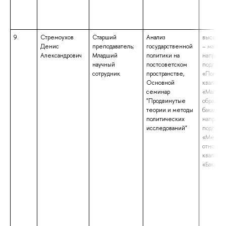
9.
Стремоухов
Старший
Анализ
высшее 
Денис
преподаватель;
государственной
– магист
Александрович
Младший
политики на
направл
научный
постсоветском
подгото
сотрудник
пространстве,
«Полито
Основной
квалифи
семинар
«Магист
"Продвинутые
образова
теории и методы
бакалавр
политических
направл
исследований"
подгото
«Между
отношен
квалифи
«Бакалав