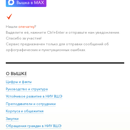
Нашли
опечатку
?
Выделите её, нажмите Ctrl+Enter и отправьте нам уведомление.
Спасибо за участие!
Сервис предназначен только для отправки сообщений об
орфографических и пунктуационных ошибках.
О ВЫШКЕ
ОБ
Цифры и факты
Ли
Руководство и структура
Дов
Устойчивое развитие в НИУ ВШЭ
Ол
Преподаватели и сотрудники
При
Корпуса и общежития
Вы
Закупки
При
Обращения граждан в НИУ ВШЭ
Ас