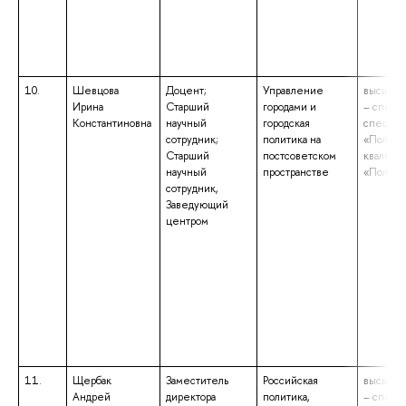
10.
Шевцова
Доцент;
Управление
высшее 
Ирина
Старший
городами и
– специ
Константиновна
научный
городская
специал
сотрудник;
политика на
«Полито
Старший
постсоветском
квалифи
научный
пространстве
«Полито
сотрудник,
Заведующий
центром
11.
Щербак
Заместитель
Российская
высшее 
Андрей
директора
политика,
– специ