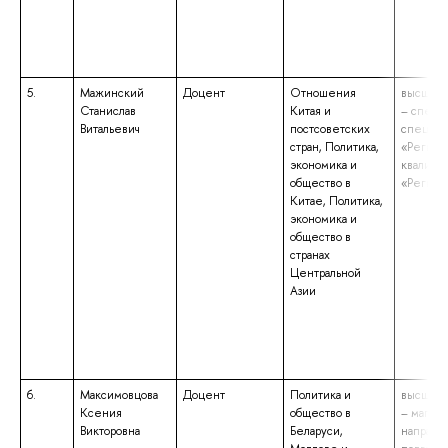
5.
Мажинский
Доцент
Отношения
высшее 
Станислав
Китая и
– специ
Витальевич
постсоветских
специал
стран, Политика,
«Регион
экономика и
квалифи
общество в
«Регион
Китае, Политика,
экономика и
общество в
странах
Центральной
Азии
6.
Максимовцова
Доцент
Политика и
высшее 
Ксения
общество в
– магист
Викторовна
Беларуси,
направл