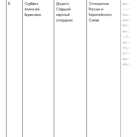
8.
Сорбалэ
Доцент;
Отношения
высшее 
Алексей
Старший
России и
– специ
Борисович
научный
Европейского
квалифи
сотрудник
Союза
«Master o
Political
высшее 
– бакала
направл
подгото
«Полито
квалифи
«Бакалав