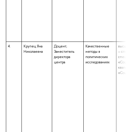
4.
Крупец Яна
Доцент;
Качественные
высшее 
Николаевна
Заместитель
методы в
– специ
директора
политических
специал
центра
исследованиях
«Социол
квалифи
«Социол