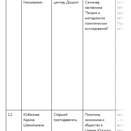
Николаевич
центра; Доцент
Семинар
специал
наставника
«Истори
"Теория и
квалифи
методология
«Истори
политических
Препода
исследований"
истории
12.
Юзбекова
Старший
Политика,
высшее 
Карина
преподаватель
экономика и
– подгот
Шамильевна
общество в
высшей
странах Южного
квалифи