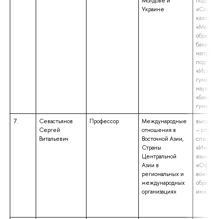
Молдове и
подгото
Украине
«Социол
квалифи
«Магист
образова
бакалавр
направл
подгото
«Искусс
гуманит
науки»,
«Бакалав
гуманит
7.
Севастьянов
Профессор
Международные
высшее 
Сергей
отношения в
– специ
Витальевич
Восточной Азии,
специал
Страны
«Иностр
Центральной
языки»,
Азии в
«Офице
региональных и
военно-
международных
образов
организациях
инжене