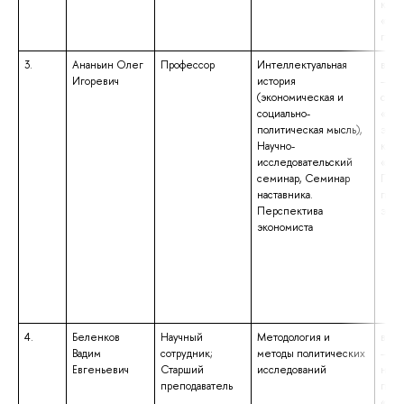
квал
«Бак
гума
3.
Ананьин Олег
Профессор
Интеллектуальная
высш
Игоревич
история
– сп
(экономическая и
спец
социально-
«Пол
политическая мысль),
экон
Научно-
квал
исследовательский
«Эко
семинар, Семинар
Преп
наставника.
поли
Перспектива
эко
экономиста
4.
Беленков
Научный
Методология и
высш
Вадим
сотрудник;
методы политических
– ма
Евгеньевич
Старший
исследований
нап
преподаватель
подг
«Пол