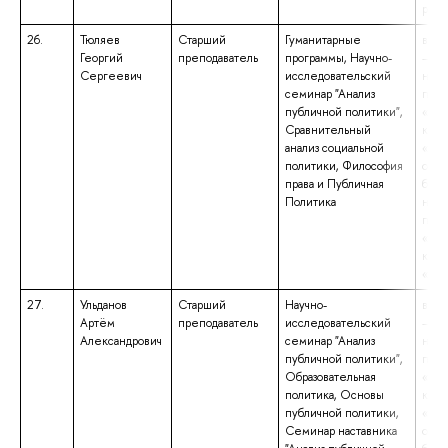
рег
26.
Тюляев
Старший
Гуманитарные
высш
Георгий
преподаватель
программы, Научно-
– ма
Сергеевич
исследовательский
нап
семинар "Анализ
подг
публичной политики",
«Юр
Сравнительный
квал
анализ социальной
«Маг
политики, Философия
обра
права и Публичная
бака
Политика
нап
подг
«Юр
квал
«Бак
27.
Ульданов
Старший
Научно-
высш
Артём
преподаватель
исследовательский
– ма
Александрович
семинар "Анализ
нап
публичной политики",
подг
Образовательная
«Пол
политика, Основы
квал
публичной политики,
«Маг
Семинар наставника
обра