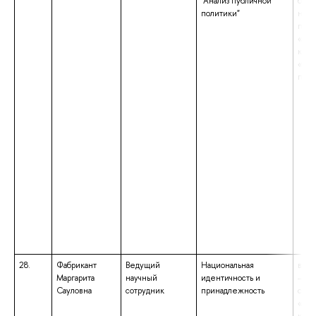
"Анализ публичной
бака
политики"
нап
подг
«Пол
квал
«Бак
поли
28.
Фабрикант
Ведущий
Национальная
высш
Маргарита
научный
идентичность и
– сп
Сауловна
сотрудник
принадлежность
спец
«Пси