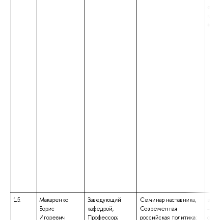
«Пол
квал
«Маг
15.
Макаренко
Заведующий
Семинар наставника,
высш
Борис
кафедрой,
Современная
– сп
Игоревич
Профессор;
российская политика:
спец