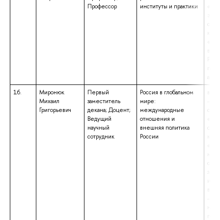
Профессор
институты и практики
«Ме
эко
отно
квал
«Эко
вост
Рефе
пере
араб
16.
Миронюк
Первый
Россия в глобальном
высш
Михаил
заместитель
мире:
– сп
Григорьевич
декана; Доцент;
международные
спец
Ведущий
отношения и
«Ме
научный
внешняя политика
отно
сотрудник
России
квал
«Спе
меж
отно
зна
инос
высш
– ба
нап
подг