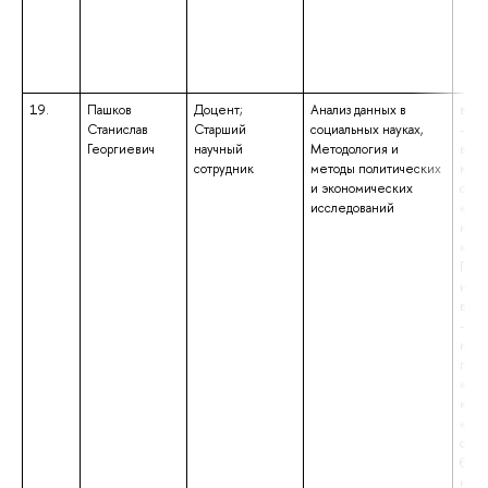
19.
Пашков
Доцент;
Анализ данных в
высш
Станислав
Старший
социальных науках,
– по
Георгиевич
научный
Методология и
выс
сотрудник
методы политических
квал
и экономических
спец
исследований
«Со
наук
«Исс
Преп
иссл
высш
– ма
нап
подг
«Соц
квал
«Маг
обра
бака
нап