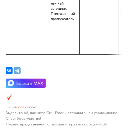
научный
«Маг
сотрудник;
обра
Приглашенный
бака
преподаватель
нап
подг
«Кул
квал
«Бак
куль
Нашли
опечатку
?
Выделите её, нажмите Ctrl+Enter и отправьте нам уведомление.
Спасибо за участие!
Сервис предназначен только для отправки сообщений об