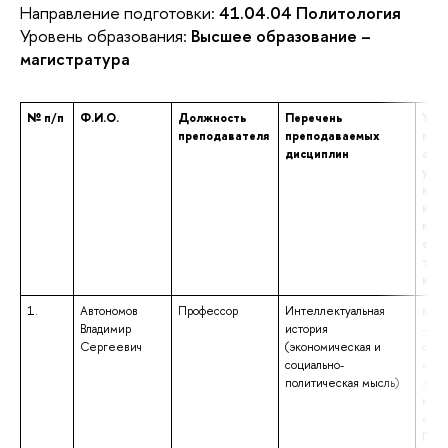
Направление подготовки:
41.04.04 Политология
Уровень образования:
Высшее образование –
магистратура
№ п/п
Ф.И.О.
Должность
Перечень
Уро
преподавателя
преподаваемых
про
дисциплин
обра
ука
наи
нап
подг
спец
том 
и к
1.
Автономов
Профессор
Интеллектуальная
высш
Владимир
история
– сп
Сергеевич
(экономическая и
спец
социально-
«Пол
политическая мысль)
экон
квал
«Эко
Преп