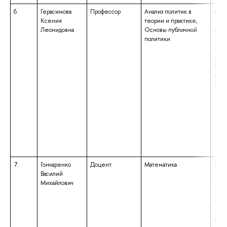
6.
Герасимова
Профессор
Анализ политик в
высш
Ксения
теории и практике,
– сп
Леонидовна
Основы публичной
спец
политики
«Ист
квал
«Ист
Преп
исто
англ
7.
Гончаренко
Доцент
Математика
высш
Василий
– сп
Михайлович
спец
«Мат
прик
мате
квал