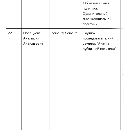
Образовательная
«Пол
политика,
квал
Сравнительный
«Маг
анализ социальной
поли
политики
22.
Порецкова
доцент; Доцент
Научно-
высш
Анастасия
исследовательский
– ма
Анатольевна
семинар "Анализ
нап
публичной политики"
подг
«Пол
квал
«Маг
обра
бака
нап
подг
«Пол
квал
«Бак