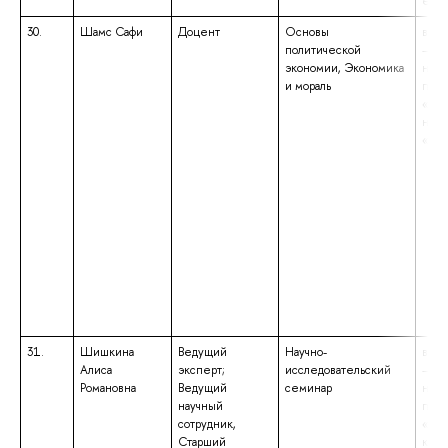
есте
30.
Шамс Сафи
Доцент
Основы
высш
политической
– ма
экономии, Экономика
нап
и мораль
подг
«Эк
наук
«Маг
31.
Шишкина
Ведущий
Научно-
высш
Алиса
эксперт;
исследовательский
– ма
Романовна
Ведущий
семинар
нап
научный
подг
сотрудник,
«Пол
Старший
квал