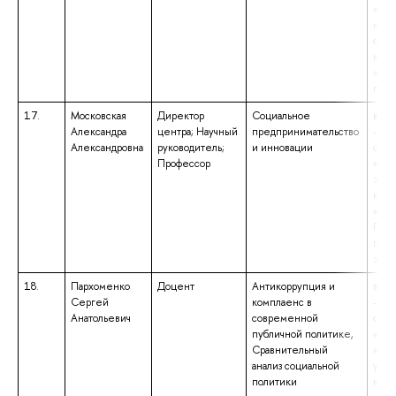
«Пол
меж
отно
квал
«Бак
поли
17.
Московская
Директор
Социальное
высш
Александра
центра; Научный
предпринимательство
– сп
Александровна
руководитель;
и инновации
спец
Профессор
«Пол
экон
квал
«Эко
Преп
поли
эко
18.
Пархоменко
Доцент
Антикоррупция и
высш
Сергей
комплаенс в
– сп
Анатольевич
современной
спец
публичной политике,
«Гос
Сравнительный
мун
анализ социальной
упра
политики
квал