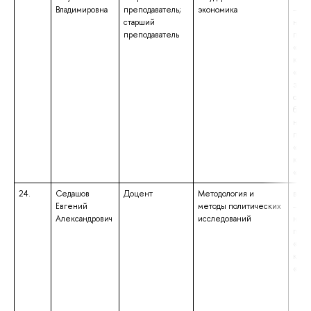
Владимировна
преподаватель;
экономика
– ма
старший
нап
преподаватель
подг
«Эко
квал
«Маг
экон
обра
бака
нап
подг
«Эко
квал
«Бак
24.
Седашов
Доцент
Методология и
высш
Евгений
методы политических
– ма
Александрович
исследований
нап
подг
«Пол
квал
«Маг