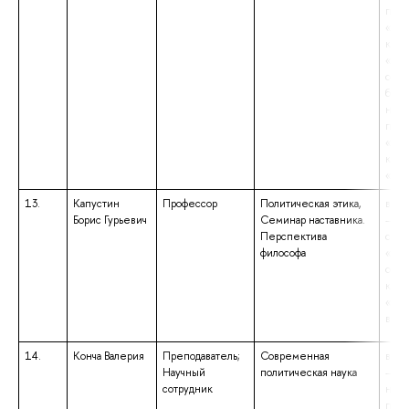
подг
«Соц
квал
«Маг
обра
бака
нап
подг
«Пол
квал
«Бак
13.
Капустин
Профессор
Политическая этика,
высш
Борис Гурьевич
Семинар наставника.
– сп
Перспектива
спец
философа
«Ме
отно
квал
«Эко
внеш
14.
Конча Валерия
Преподаватель;
Современная
высш
Научный
политическая наука
– ма
сотрудник
нап
подг