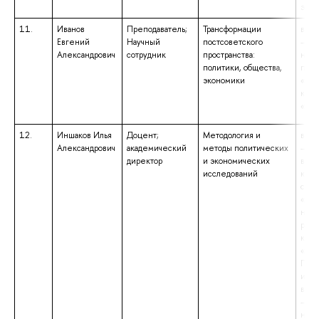
экон
11.
Иванов
Преподаватель;
Трансформации
высш
Евгений
Научный
постсоветского
– ма
Александрович
сотрудник
пространства:
нап
политики, общества,
подг
экономики
«Пол
квал
«Маг
12.
Иншаков Илья
Доцент;
Методология и
высш
Александрович
академический
методы политических
– по
директор
и экономических
выс
исследований
квал
спец
«По
наук
реги
квал
«Исс
Преп
иссл
высш
– ма
нап