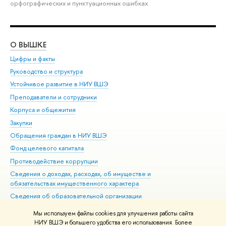
орфографических и пунктуационных ошибках.
О ВЫШКЕ
ОБ
Цифры и факты
Ли
Руководство и структура
Дов
Устойчивое развитие в НИУ ВШЭ
Ол
Преподаватели и сотрудники
При
Корпуса и общежития
Вы
Закупки
При
Обращения граждан в НИУ ВШЭ
Ас
Фонд целевого капитала
До
Противодействие коррупции
Цен
Сведения о доходах, расходах, об имуществе и
Би
обязательствах имущественного характера
Об
Сведения об образовательной организации
Обр
Людям с ограниченными возможностями здоровья
Мы используем файлы cookies для улучшения работы сайта
Единая платежная страница
НИУ ВШЭ и большего удобства его использования. Более