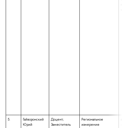
квал
«Маг
5.
Гайворонский
Доцент;
Региональное
высш
Юрий
Заместитель
измерение
– ма