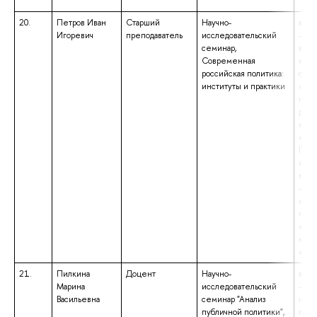
20.
Петров Иван
Старший
Научно-
высш
Игоревич
преподаватель
исследовательский
– по
семинар,
выс
Современная
квал
российская политика:
спец
институты и практики
«По
наук
реги
квал
«Исс
Преп
иссл
высш
– ма
нап
подг
«Пол
квал
«Маг
21.
Пилкина
Доцент
Научно-
высш
Марина
исследовательский
– ма
Васильевна
семинар "Анализ
нап
публичной политики",
подг