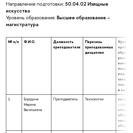
Направление подготовки:
50.04.02 Изящные
искусства
Уровень образования:
Высшее образование –
магистратура
№ п/п
Ф.И.О.
Должность
Перечень
Уровень
преподавателя
преподаваемых
професс
дисциплин
образов
указани
наимено
направл
подгото
специал
том числ
и квали
1.
Бородина
Преподаватель
Технологии
высшее о
Марина
– специа
Васильевна
специаль
«Физика»
квалифик
«Физик»