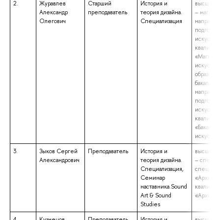
2.
Журавлев
Старший
История и
высшее о
Александр
преподаватель
теория дизайна.
– магистр
Олегович
Специализация
направл
подготов
искусства
квалифик
«Магистр
искусств
образова
бакалаври
направл
подготов
искусства
квалифик
«Бакалав
искусств
3.
Зыков Сергей
Преподаватель
История и
высшее о
Александрович
теория дизайна.
– специа
Специализация,
специаль
Семинар
«Архитек
наставника.Sound
квалифик
Art & Sound
«Архитек
Studies
4.
Кузнецов
Преподаватель
История и
высшее о