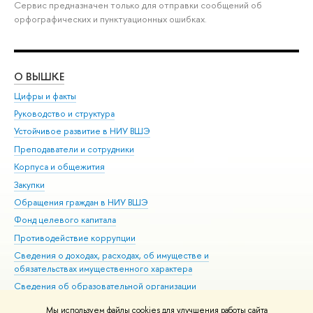
Сервис предназначен только для отправки сообщений об
орфографических и пунктуационных ошибках.
О ВЫШКЕ
ОБ
Цифры и факты
Ли
Руководство и структура
Дов
Устойчивое развитие в НИУ ВШЭ
Ол
Преподаватели и сотрудники
При
Корпуса и общежития
Вы
Закупки
При
Обращения граждан в НИУ ВШЭ
Ас
Фонд целевого капитала
До
Противодействие коррупции
Цен
Сведения о доходах, расходах, об имуществе и
Би
обязательствах имущественного характера
Об
Сведения об образовательной организации
Обр
Людям с ограниченными возможностями здоровья
Мы используем файлы cookies для улучшения работы сайта