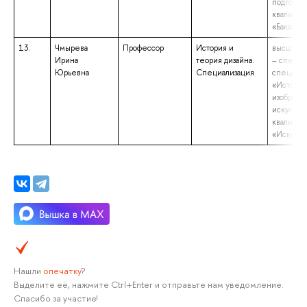
подготов
квалифик
«Бакалав
13.
Чмырева
Профессор
История и
высшее о
Ирина
теория дизайна.
– специа
Юрьевна
Специализация
специаль
«История
изобрази
искусства
квалифик
«Искусст
Нашли
опечатку
?
Выделите её, нажмите Ctrl+Enter и отправьте нам уведомление.
Спасибо за участие!