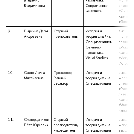
Владимир
наставника.
– специа
Владимирович
Современная
специаль
живопись
«Финансы
квалифик
«Эконом
9.
Пыркина Дарья
Старший
История и
высшее о
Андреевна
преподаватель
теория дизайна.
– специа
Специализация,
специаль
Семинар
«Искусст
наставника.
квалифик
Visual Studies
«Искусст
Историк 
10.
Сахно Ирина
Профессор;
История и
высшее о
Михайловна
Главный
теория дизайна.
– специа
редактор
Специализация
специаль
«Русский
литератур
квалифик
«Учитель
языка и 
11.
Сковородников
Старший
История и
высшее о
Пётр Юрьевич
преподаватель,
теория дизайна.
– подгото
Руководитель
Специализация
высшей