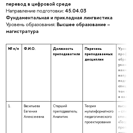
перевод в цифровой среде
Направление подготовки:
45.04.03
Фундаментальная и прикладная лингвистика
Уровень образования:
Высшее образование –
магистратура
№ п/п
Ф.И.О.
Должность
Перечень
Уровень
преподавателя
преподаваемых
професс
дисциплин
образов
указани
наимено
направл
подгото
специал
том чис
и квали
1.
Васильева
Старший
Теория
высшее 
Евгения
преподаватель;
мультиформатного
– специа
Алексеевна
Аналитик
педагогического
специаль
проектирования
«Теория 
препода
иностран