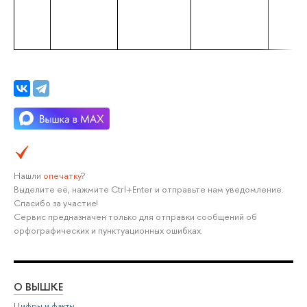
Нашли
опечатку
?
Выделите её, нажмите Ctrl+Enter и отправьте нам уведомление.
Спасибо за участие!
Сервис предназначен только для отправки сообщений об
орфографических и пунктуационных ошибках.
О ВЫШКЕ
ОБ
Цифры и факты
Ли