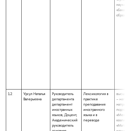
науки», 
«Бакалав
образова
12.
Урсул Наталья
Руководитель
Лексикология в
высшее 
Валерьевна
департамента
практике
– магистр
департамент
преподавания
направл
иностранных
иностранного
подготов
языков, Доцент,
языка и в
«Менедж
Академический
переводе
квалифик
руководитель
«Магистр
основная
менеджм