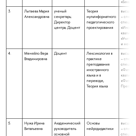
«Бакалав
3.
Лытаева Мария
ученый
Теория
высшее 
Александровна
секретарь;
мультиформатного
– специа
Директор
педагогического
специаль
центра; Доцент
проектирования
«Иностра
квалифик
«Учитель
и немецк
4.
Меняйло Вера
Доцент
Лексикология в
высшее 
Владимировна
практике
– специа
преподавания
специаль
иностранного
«Филолог
языка и в
квалифик
переводе,
«Филолог
Теория языка
Препода
5.
Нужа Ирина
Академический
Основы
высшее 
Витальевна
руководитель
нейродидактики
– специа
основной
специаль