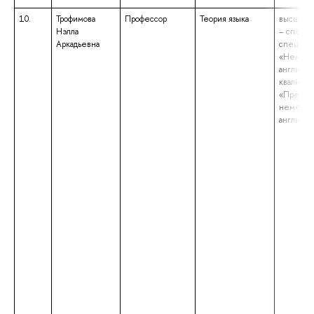
10.
Трофимова
Профессор
Теория языка
высшее 
Нэлла
– специа
Аркадьевна
специаль
«Немецк
английск
квалифик
«Препод
немецко
английск