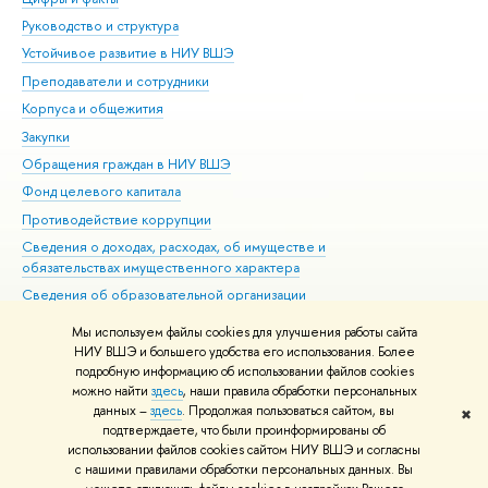
Руководство и структура
Дов
Устойчивое развитие в НИУ ВШЭ
Ол
Преподаватели и сотрудники
При
Корпуса и общежития
Вы
Закупки
При
Обращения граждан в НИУ ВШЭ
Ас
Фонд целевого капитала
До
Противодействие коррупции
Цен
Сведения о доходах, расходах, об имуществе и
Би
обязательствах имущественного характера
Об
Сведения об образовательной организации
Обр
Людям с ограниченными возможностями здоровья
Мы используем файлы cookies для улучшения работы сайта
Единая платежная страница
НИУ ВШЭ и большего удобства его использования. Более
подробную информацию об использовании файлов cookies
Работа в Вышке
можно найти
здесь
, наши правила обработки персональных
данных –
здесь
. Продолжая пользоваться сайтом, вы
✖
Редактору
подтверждаете, что были проинформированы об
© НИУ ВШЭ 1993–2026
Адреса и контакты
Условия использования
использовании файлов cookies сайтом НИУ ВШЭ и согласны
с нашими правилами обработки персональных данных. Вы
материалов
Политика конфиденциальности
Карта сайта