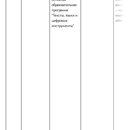
образовательная
высшее 
программа
– магистр
"Тексты, языки и
квалифик
цифровые
«Магистр
инструменты"