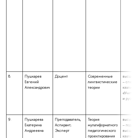
8.
Пушкарев
Доцент
Современные
высшее 
Евгений
лингвистические
– специа
Александрович
теории
квалифик
«Учитель
и русско
9.
Пушкарева
Преподаватель,
Теория
высшее 
Екатерина
Аспирант;
мультиформатного
– подгот
Андреевна
Эксперт
педагогического
высшей
проектирования
квалифик