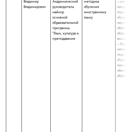
Владимир
Академический
методика
– магистр
Владимирович
руководитель
обучения
направл
майнор
иностранному
подготов
основной
языку
«Гумани
образовательной
науки», 
программы
«Магистр
"Язык, культура и
образова
преподавание
высшее 
– бакалав
направл
подготов
«Гумани
науки», 
«Бакалав
образова