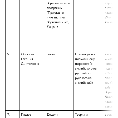
образовательной
«Русский
программы
литерату
"Прикладная
квалифик
лингвистика:
«Учитель
обучение инос;
языка и 
Доцент
6.
Осокина
Тьютор
Практикум по
высшее 
Евгения
письменному
– магистр
Дмитриевна
переводу (с
направл
английского на
подготов
русский и с
«Синхро
русского на
перевод 
английский)
язык)», 
«Магист
образова
бакалаври
квалифик
«Бакалав
7.
Павлов
Доцент,
Теория и
высшее 