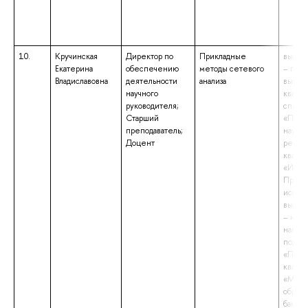
10.
Кручинская
Директор по
Прикладные
высше
Екатерина
обеспечению
методы сетевого
– подг
Владиславовна
деятельности
анализа
высш
научного
квали
руководителя;
специ
Старший
«Поли
преподаватель;
науки 
Доцент
регио
квали
«Иссл
Препо
исслед
высше
– маги
напра
подгот
«Полит
квали
«Маги
образо
бакала