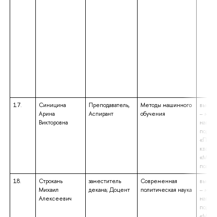
17.
Синицина
Преподаватель,
Методы машинного
высше
Арина
Аспирант
обучения
– маги
Викторовна
напра
подгот
«Полит
квали
«Маги
полит
18.
Строкань
заместитель
Современная
высше
Михаил
декана; Доцент
политическая наука
– маги
Алексеевич
напра
подгот
«Межд