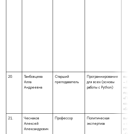
20.
Тамбовцева
Старший
Программирование
высше
Алла
преподаватель
для всех (основы
– бака
Андреевна
работы с Python)
напра
подгот
«Полит
квали
«Бакал
21.
Чеснаков
Профессор
Политическая
высше
Алексей
экспертиза
– спец
Александрович
специ