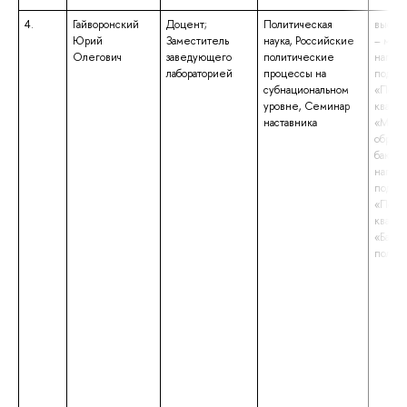
4.
Гайворонский
Доцент;
Политическая
высше
Юрий
Заместитель
наука, Российские
– маги
Олегович
заведующего
политические
напра
лабораторией
процессы на
подгот
субнациональном
«Полит
уровне, Семинар
квали
наставника
«Маги
образо
бакала
напра
подгот
«Полит
квали
«Бакал
полит