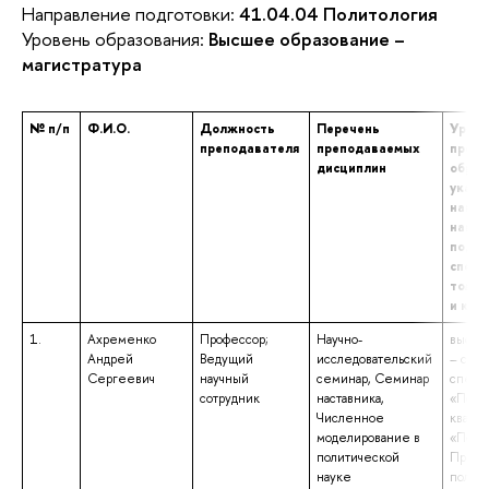
Направление подготовки:
41.04.04 Политология
Уровень образования:
Высшее образование –
магистратура
№ п/п
Ф.И.О.
Должность
Перечень
Урове
преподавателя
преподаваемых
профе
дисциплин
образ
указа
наиме
напра
подго
специ
том ч
и ква
1.
Ахременко
Профессор;
Научно-
высше
Андрей
Ведущий
исследовательский
– спец
Сергеевич
научный
семинар, Семинар
специ
сотрудник
наставника,
«Полит
Численное
квали
моделирование в
«Полит
политической
Препо
науке
полит