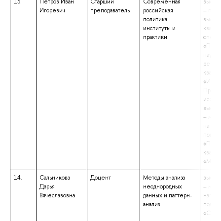
13.
Петров Иван
Старший
Современная
высше
Игоревич
преподаватель
российская
– подг
политика:
высш
институты и
квали
практики
специ
«Поли
науки 
регио
квали
«Иссл
Препо
исслед
высше
– маги
напра
подгот
«Полит
квали
«Маги
14.
Сальникова
Доцент
Методы анализа
высше
Дарья
неоднородных
– маги
Вячеславовна
данных и паттерн-
напра
анализ
подгот
«Соци