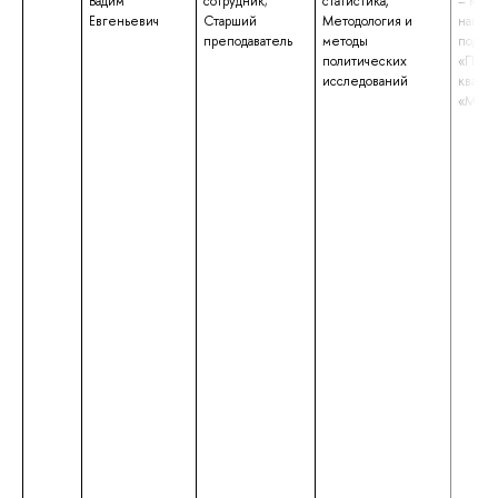
Вадим
сотрудник;
статистика,
– маги
Евгеньевич
Старший
Методология и
напра
преподаватель
методы
подгот
политических
«Полит
исследований
квали
«Маги