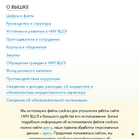
О ВЫШКЕ
ОБ
Цифры и факты
Ли
Руководство и структура
Дов
Устойчивое развитие в НИУ ВШЭ
Ол
Преподаватели и сотрудники
При
Корпуса и общежития
Вы
Закупки
При
Обращения граждан в НИУ ВШЭ
Ас
Фонд целевого капитала
До
Противодействие коррупции
Цен
Сведения о доходах, расходах, об имуществе и
Би
обязательствах имущественного характера
Об
Сведения об образовательной организации
Обр
Людям с ограниченными возможностями здоровья
Мы используем файлы cookies для улучшения работы сайта
Единая платежная страница
НИУ ВШЭ и большего удобства его использования. Более
подробную информацию об использовании файлов cookies
Работа в Вышке
можно найти
здесь
, наши правила обработки персональных
данных –
здесь
. Продолжая пользоваться сайтом, вы
✖
Редактору
подтверждаете, что были проинформированы об