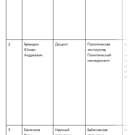
2.
Баландин
Доцент
Политическая
высше
Юлиан
экспертиза,
– маги
Андреевич
Политический
напра
менеджмент
подгот
«Полит
квали
«Маги
3.
Беленков
Научный
Байесовская
высше