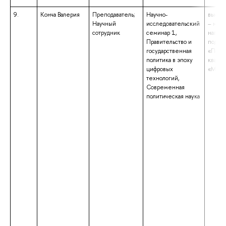
9.
Конча Валерия
Преподаватель;
Научно-
высше
Научный
исследовательский
– маги
сотрудник
семинар 1,
напра
Правительство и
подгот
государственная
«Полит
политика в эпоху
квали
цифровых
«Маги
технологий,
Современная
политическая наука