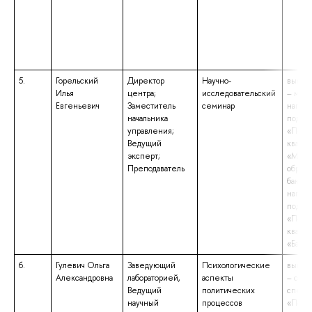
5.
Горельский
Директор
Научно-
высше
Илья
центра;
исследовательский
– маги
Евгеньевич
Заместитель
семинар
напра
начальника
подгот
управления;
«Полит
Ведущий
квали
эксперт;
«Маги
Преподаватель
образо
бакала
напра
подгот
«Полит
квали
«Бакал
6.
Гулевич Ольга
Заведующий
Психологические
высше
Александровна
лабораторией,
аспекты
– спец
Ведущий
политических
специ
научный
процессов
«Псих