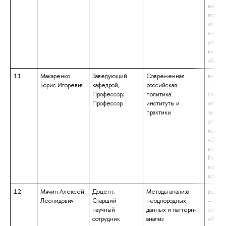
напра
подгот
«Госуд
муниц
управ
квали
«Бакал
11.
Макаренко
Заведующий
Современная
высше
Борис Игоревич
кафедрой,
российская
– спец
Профессор;
политика:
специ
Профессор
институты и
«Межд
практики
эконо
отнош
квали
«Экон
восток
Рефер
перев
арабск
12.
Мячин Алексей
Доцент;
Методы анализа
высше
Леонидович
Старший
неоднородных
– спец
научный
данных и паттерн-
специ
сотрудник
анализ
«Фина