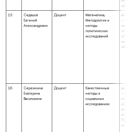
квали
«Маги
15.
Седашов
Доцент
Математика,
высше
Евгений
Методология и
– маги
Александрович
методы
напра
политических
подгот
исследований
«Полит
квали
«Магис
16.
Сережкина
Доцент
Качественные
высше
Екатерина
методы в
– спец
Васильевна
социальных
специ
исследованиях
«Соци
квали
«Социо
Препо
социо