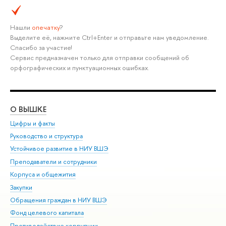
Нашли
опечатку
?
Выделите её, нажмите Ctrl+Enter и отправьте нам уведомление.
Спасибо за участие!
Сервис предназначен только для отправки сообщений об
орфографических и пунктуационных ошибках.
О ВЫШКЕ
ОБ
Цифры и факты
Ли
Руководство и структура
Дов
Устойчивое развитие в НИУ ВШЭ
Ол
Преподаватели и сотрудники
При
Корпуса и общежития
Вы
Закупки
При
Обращения граждан в НИУ ВШЭ
Ас
Фонд целевого капитала
До
Противодействие коррупции
Цен