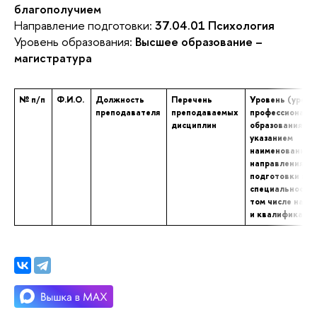
благополучием
Направление подготовки:
37.04.01 Психология
Уровень образования:
Высшее образование –
магистратура
№ п/п
Ф.И.О.
Должность
Перечень
Уровень (уровн
преподавателя
преподаваемых
профессиональ
дисциплин
образования с
указанием
наименования
направления
подготовки и (
специальности,
том числе научн
и квалификаци