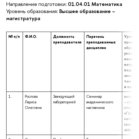
Направление подготовки:
01.04.01 Математика
Уровень образования:
Высшее образование –
магистратура
№ п/п
Ф.И.О.
Должность
Перечень
Уровень
преподавателя
преподаваемых
профес
дисциплин
образов
указани
наимен
направ
подгото
специал
том чис
и квал
1.
Рослова
Заведующий
Семинар
высшее 
Лариса
лабораторией
академического
– специа
Олеговна
наставника
специал
«Прикла
математи
квалифи
«Матема