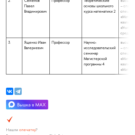
2.
Семенов
Профессор
Теоретические
высшее 
Павел
основы школьного
– специа
Владимирович
курса математики 2
специал
«Матема
квалифи
«Учител
средней
3.
Ященко Иван
Профессор
Научно-
высшее 
Валериевич
исследовательский
– специа
семинар
специал
Магистерской
«Матема
программы 4
квалифи
«Матема
Нашли
опечатку
?