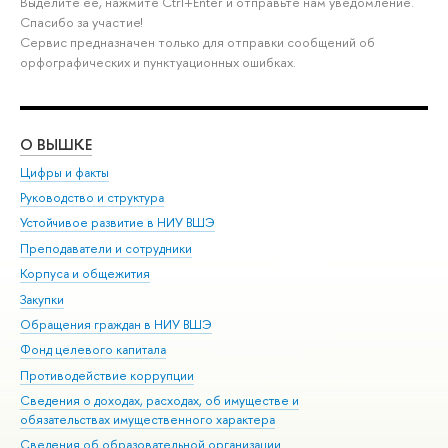
Выделите её, нажмите Ctrl+Enter и отправьте нам уведомление.
Спасибо за участие!
Сервис предназначен только для отправки сообщений об
орфографических и пунктуационных ошибках.
О ВЫШКЕ
ОБ
Цифры и факты
Ли
Руководство и структура
Дов
Устойчивое развитие в НИУ ВШЭ
Ол
Преподаватели и сотрудники
При
Корпуса и общежития
Вы
Закупки
При
Обращения граждан в НИУ ВШЭ
Ас
Фонд целевого капитала
До
Противодействие коррупции
Цен
Сведения о доходах, расходах, об имуществе и
Би
обязательствах имущественного характера
Об
Сведения об образовательной организации