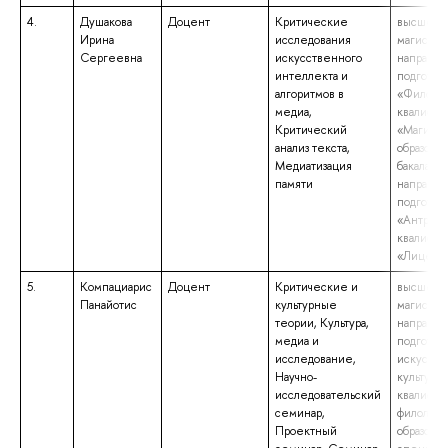
4.
Душакова
Доцент
Критические
высшее о
Ирина
исследования
магистрат
Сергеевна
искусственного
направл
интеллекта и
подготов
алгоритмов в
«Филолог
медиа,
квалифик
Критический
«Магистр
анализ текста,
образова
Медиатизация
бакалаври
памяти
направл
подготов
«Антропо
квалифик
«Лиценц
5.
Компациарис
Доцент
Критические и
высшее о
Панайотис
культурные
магистрат
теории, Культура,
направл
медиа и
подготов
исследование,
искусств
Научно-
культурол
исследовательский
квалифик
семинар,
филологи
Проектный
образова