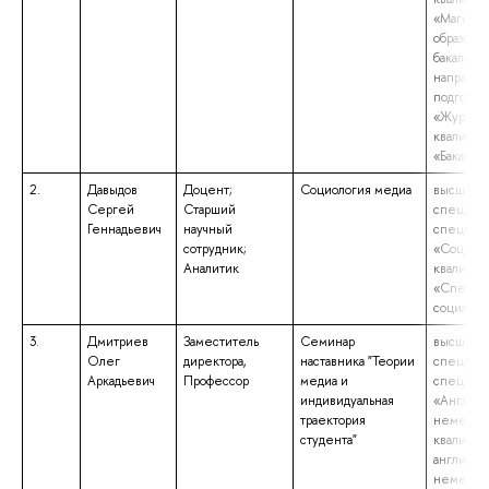
«Магистр
образова
бакалаври
направл
подготов
«Журнали
квалифик
«Бакалав
2.
Давыдов
Доцент;
Социология медиа
высшее о
Сергей
Старший
специали
Геннадьевич
научный
специаль
сотрудник;
«Социаль
Аналитик
квалифик
«Специал
социальн
3.
Дмитриев
Заместитель
Семинар
высшее о
Олег
директора,
наставника "Теории
специали
Аркадьевич
Профессор
медиа и
специаль
индивидуальная
«Английс
траектория
немецкий
студента"
квалифик
английск
немецког