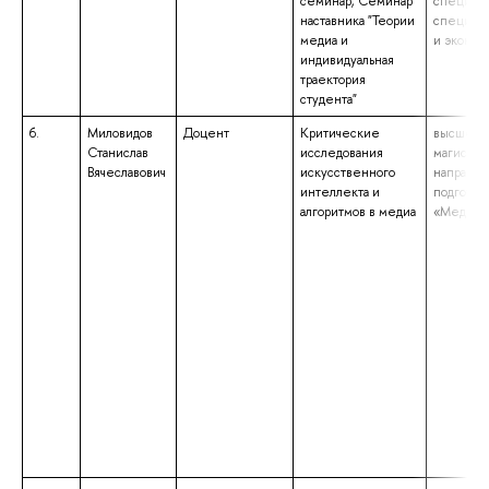
семинар, Семинар
специали
наставника "Теории
специаль
медиа и
и эконом
индивидуальная
траектория
студента"
6.
Миловидов
Доцент
Критические
высшее о
Станислав
исследования
магистрат
Вячеславович
искусственного
направл
интеллекта и
подготов
алгоритмов в медиа
«Медиак