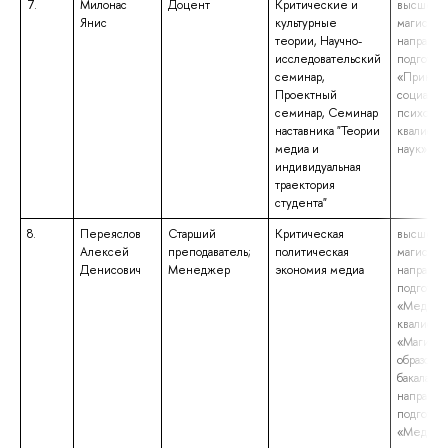
7.
Милонас
Доцент
Критические и
высшее о
Янис
культурные
магистрат
теории, Научно-
направл
исследовательский
подготов
семинар,
«Приклад
Проектный
социальн
семинар, Семинар
психолог
наставника "Теории
квалифик
медиа и
наук»
индивидуальная
траектория
студента"
8.
Переяслов
Старший
Критическая
высшее о
Алексей
преподаватель;
политическая
магистрат
Денисович
Менеджер
экономия медиа
направл
подготов
«Медиак
квалифик
«Магистр
образова
бакалаври
направл
подготов
«Медиак