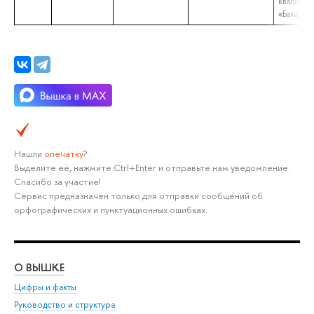
квалифик
«Бакалав
Нашли
опечатку
?
Выделите её, нажмите Ctrl+Enter и отправьте нам уведомление.
Спасибо за участие!
Сервис предназначен только для отправки сообщений об
орфографических и пунктуационных ошибках.
О ВЫШКЕ
ОБ
Цифры и факты
Ли
Руководство и структура
Дов