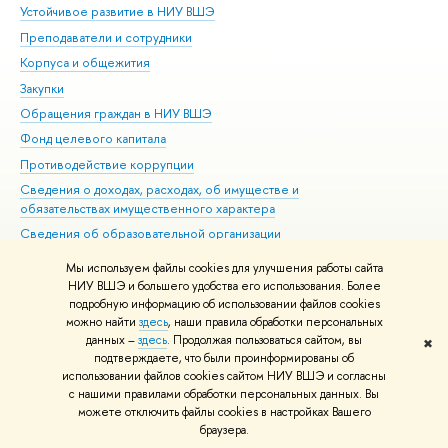
Устойчивое развитие в НИУ ВШЭ
Ол
Преподаватели и сотрудники
При
Корпуса и общежития
Вы
Закупки
При
Обращения граждан в НИУ ВШЭ
Ас
Фонд целевого капитала
До
Противодействие коррупции
Цен
Сведения о доходах, расходах, об имуществе и
Би
обязательствах имущественного характера
Об
Сведения об образовательной организации
Обр
Людям с ограниченными возможностями здоровья
Мы используем файлы cookies для улучшения работы сайта
Единая платежная страница
НИУ ВШЭ и большего удобства его использования. Более
подробную информацию об использовании файлов cookies
Работа в Вышке
можно найти
здесь
, наши правила обработки персональных
данных –
здесь
. Продолжая пользоваться сайтом, вы
✖
Редактору
подтверждаете, что были проинформированы об
© НИУ ВШЭ 1993–2026
Адреса и контакты
Условия использования
использовании файлов cookies сайтом НИУ ВШЭ и согласны
с нашими правилами обработки персональных данных. Вы
материалов
Политика конфиденциальности
Карта сайта
можете отключить файлы cookies в настройках Вашего
Шрифты HSE Sans и HSE Slab разработаны в
Школе дизайна НИУ ВШЭ
браузера.