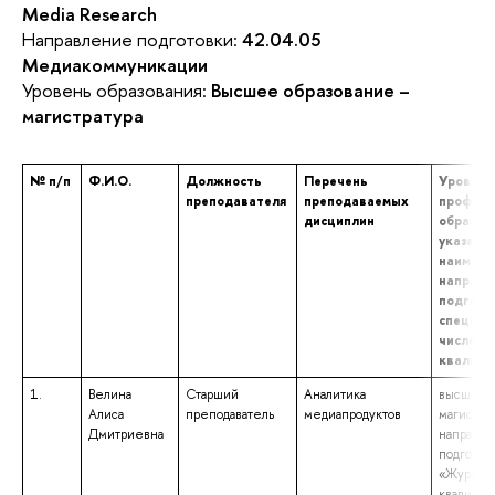
Media Research
Направление подготовки:
42.04.05
Медиакоммуникации
Уровень образования:
Высшее образование –
магистратура
№ п/п
Ф.И.О.
Должность
Перечень
Уровень
преподавателя
преподаваемых
професс
дисциплин
образов
указани
наимено
направл
подгото
специал
числе на
квалифи
1.
Велина
Старший
Аналитика
высшее о
Алиса
преподаватель
медиапродуктов
магистрат
Дмитриевна
направл
подготов
«Журнали
квалифик