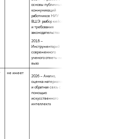
основы публичных
коммуникаций
работников НИУ
ВШЭ: разбор кейсов
и требования
законодательства
2018 –
Инструментарий
современного
ученого:ответы на
вызо
т
не имеет
5 лет 1 месяц 7
2026 – Анализ,
2017 –
оценка материалов
Профессиональные
и обратная связь с
основы
помощью
педагогической
искусственного
деятельности
интеллекта