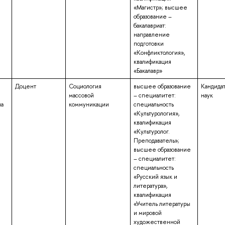
«Магистр»; высшее
образование –
бакалавриат:
направление
подготовки
«Конфликтология»,
квалификация
«Бакалавр»
Доцент
Социология
высшее образование
Кандида
массовой
– специалитет:
наук
на
коммуникации
специальность
«Культурология»,
квалификация
«Культуролог.
Преподаватель»;
высшее образование
– специалитет:
специальность
«Русский язык и
литература»,
квалификация
«Учитель литературы
и мировой
художественной