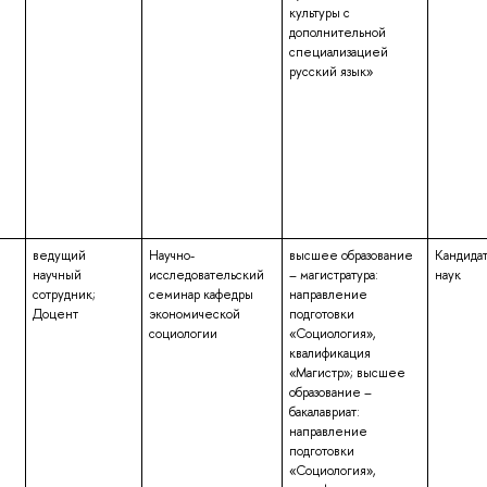
культуры с
дополнительной
специализацией
русский язык»
ведущий
Научно-
высшее образование
Кандида
научный
исследовательский
– магистратура:
наук
сотрудник;
семинар кафедры
направление
Доцент
экономической
подготовки
социологии
«Социология»,
квалификация
«Магистр»; высшее
образование –
бакалавриат:
направление
подготовки
«Социология»,