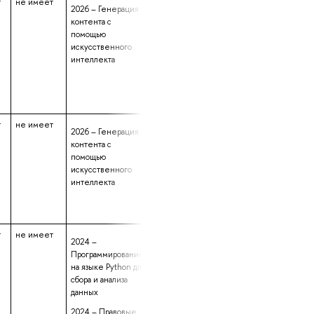
т
не имеет
данные не
36 лет 5 месяце
2026 – Генерация
предоставлены
2 дня
контента с
помощью
искусственного
интеллекта
т
не имеет
данные не
31 год 2 месяца
2026 – Генерация
предоставлены
30 дней
контента с
помощью
искусственного
интеллекта
т
не имеет
данные не
19 лет 5 месяце
2024 –
предоставлены
31 день
Программирование
на языке Python для
сбора и анализа
данных
2024 – Правовые