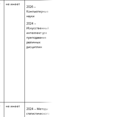
т
не имеет
данные не
4 года 7 месяце
2026 –
предоставлены
7 дней
Компьютерные
науки
2024 –
Искусственный
интеллект для
преподавания
различных
дисциплин
т
не имеет
данные не
4 года 2 месяца
2024 – Методы
предоставлены
14 дней
статистического