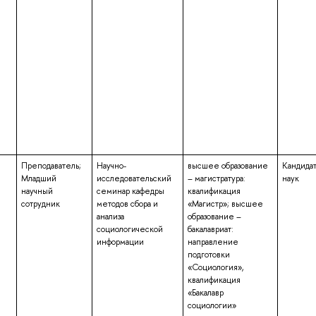
Преподаватель;
Научно-
высшее образование
Кандида
Младший
исследовательский
– магистратура:
наук
научный
семинар кафедры
квалификация
сотрудник
методов сбора и
«Магистр»; высшее
анализа
образование –
социологической
бакалавриат:
информации
направление
подготовки
«Социология»,
квалификация
«Бакалавр
социологии»