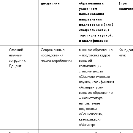
дисциплин
образования с
(при
указанием
наличии
наименования
направления
подготовки и (или)
специальности, в
том числе научной,
и квалификации
Старший
Современные
высшее образование
Кандида
научный
исследования
– подготовка кадров
наук
сотрудник;
медиапотребления
высшей
Доцент
квалификации:
специальность
«Социологические
науки», квалификация
«Аспирантура»;
высшее образование
– магистратура:
направление
подготовки
«Социология»,
квалификация
«Магистр»