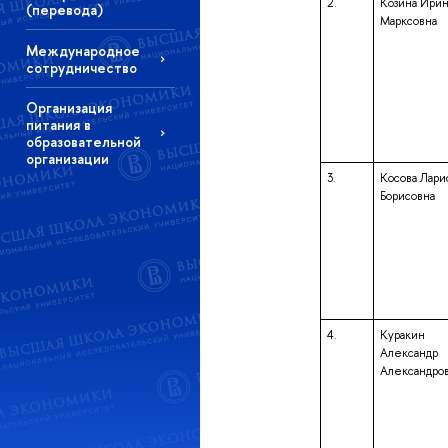
2.
Козина Ирин
(перевода)
Марксовна
Международное
сотрудничество
Организация
питания в
образовательной
организации
3.
Косова Лари
Борисовна
4.
Куракин
Александр
Александро