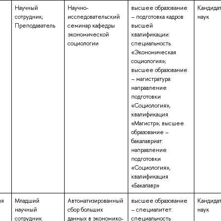
Научный
Научно-
высшее образование
Кандида
сотрудник;
исследовательский
– подготовка кадров
наук
Преподаватель
семинар кафедры
высшей
экономической
квалификации:
социологии
специальность
«Экономическая
социология»;
высшее образование
– магистратура:
направление
подготовки
«Социология»,
квалификация
«Магистр»; высшее
образование –
бакалавриат:
направление
подготовки
«Социология»,
квалификация
«Бакалавр»
ия
Младший
Автоматизированный
высшее образование
Кандида
научный
сбор больших
– специалитет:
наук
сотрудник
данных в экономико-
специальность