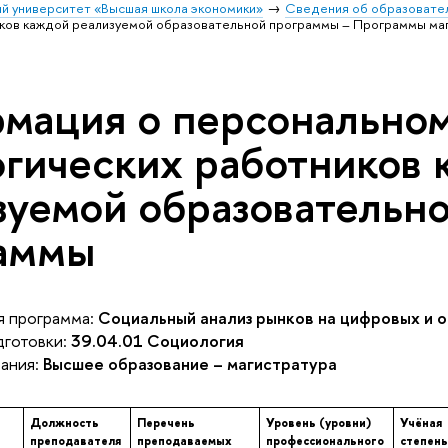
й университет «Высшая школа экономики»
Сведения об образовател
иков каждой реализуемой образовательной программы – Программы маг
мация о персональном
огических работников
зуемой образовательн
аммы
 программа:
Социальный анализ рынков на цифровых и 
готовки:
39.04.01 Социология
ания:
Высшее образование – магистратура
Должность
Перечень
Уровень (уровни)
Учёная
преподавателя
преподаваемых
профессионального
степень