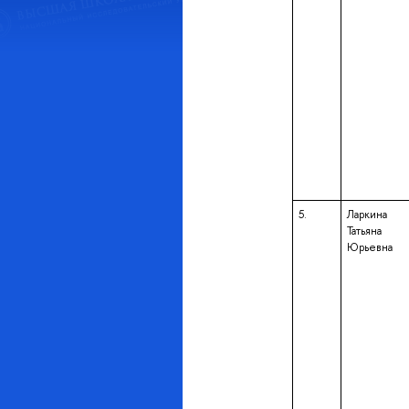
5.
Ларкина
Татьяна
Юрьевна