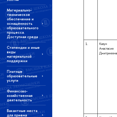
Материально-
техническое
обеспечение и
оснащённость
образовательного
процесса.
Доступная среда
1.
Казун
Стипендии и иные
Анастасия
виды
Дмитриевна
материальной
поддержки
Платные
образовательные
услуги
Финансово-
хозяйственная
деятельность
Вакантные места
для приема