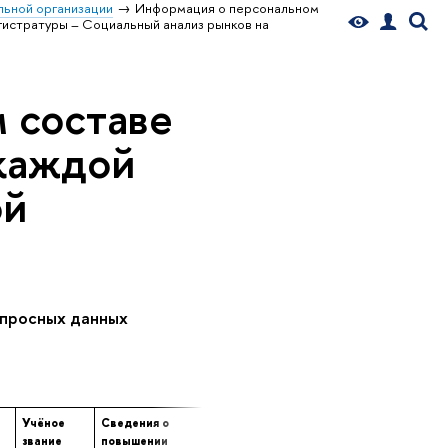
ьной организации
Информация о персональном
истратуры – Социальный анализ рынков на
 составе
 каждой
ой
опросных данных
Учёное
Сведения о
Сведения о
Сведения о
звание
повышении
профессиональной
продолжительн