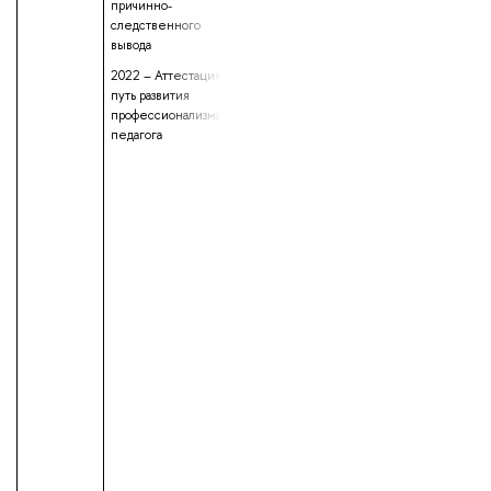
причинно-
следственного
вывода
2022 – Аттестация -
путь развития
профессионализма
педагога