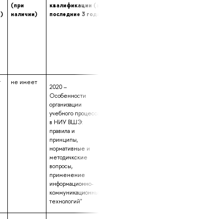
(при
квалификации (за
переподготовке
опыта (лет) ра
)
наличии)
последние 3 года)
(при наличии)
в профессиона
сфере
т
не имеет
данные не
10 лет 6 месяце
2020 –
предоставлены
15 дней
Особенности
организации
учебного процесса
в НИУ ВШЭ:
правила и
принципы,
нормативные и
методичкские
вопросы,
применение
информационно-
коммуникационных
технологий"