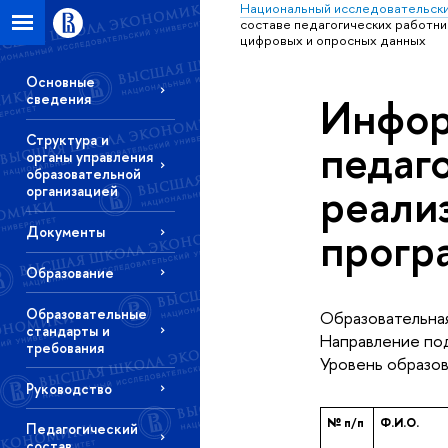
Национальный исследовательски
составе педагогических работн
цифровых и опросных данных
Основные
Инфор
сведения
Структура и
педаг
органы управления
образовательной
реали
организацией
прогр
Документы
Образование
Образовательные
Образовательная
стандарты и
Направление под
требования
Уровень образов
Руководство
№ п/п
Ф.И.О.
Педагогический
состав