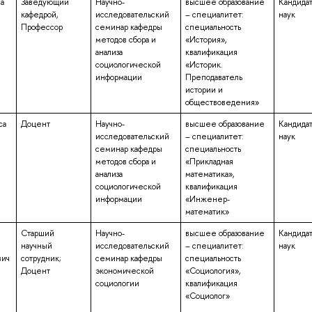
а
Заведующий
Научно-
высшее образование
Кандида
кафедрой,
исследовательский
– специалитет:
наук
Профессор
семинар кафедры
специальность
методов сбора и
«История»,
анализа
квалификация
социологической
«Историк.
информации
Преподаватель
истории и
обществоведения»
са
Доцент
Научно-
высшее образование
Кандида
исследовательский
– специалитет:
наук
семинар кафедры
специальность
методов сбора и
«Прикладная
анализа
математика»,
социологической
квалификация
информации
«Инженер-
математик»
Старший
Научно-
высшее образование
Кандида
научный
исследовательский
– специалитет:
наук
вич
сотрудник;
семинар кафедры
специальность
Доцент
экономической
«Социология»,
социологии
квалификация
«Социолог»