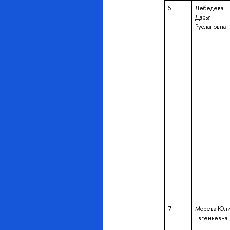
6.
Лебедева
Дарья
Руслановна
7.
Морева Юл
Евгеньевна