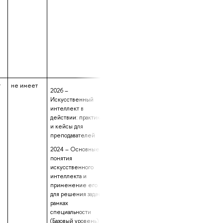
т
не имеет
данные не
19 лет 8 месяце
2026 –
предоставлены
21 день
Искусственный
интеллект в
действии: практика
и кейсы для
преподавателей
2024 – Основные
понятия
искусственного
интеллекта и
применение его
для решения задач в
рамках
специальности
(Базовый уровень)