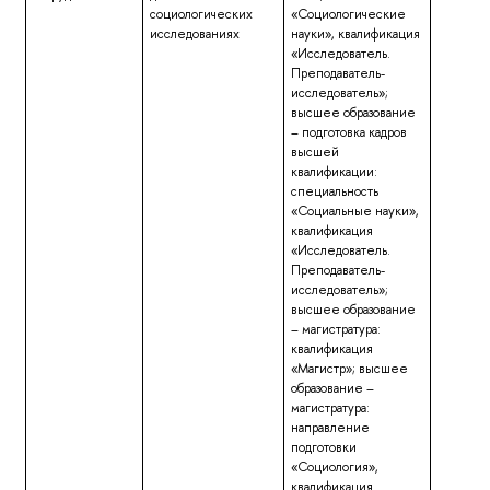
социологических
«Социологические
исследованиях
науки», квалификация
«Исследователь.
Преподаватель-
исследователь»;
высшее образование
– подготовка кадров
высшей
квалификации:
специальность
«Социальные науки»,
квалификация
«Исследователь.
Преподаватель-
исследователь»;
высшее образование
– магистратура:
квалификация
«Магистр»; высшее
образование –
магистратура:
направление
подготовки
«Социология»,
квалификация