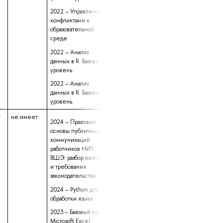
2022 – Управление
конфликтами в
образовательной
среде
2022 – Анализ
данных в R. Базовый
уровень
2022 – Анализ
данных в R. Базовый
уровень.
т
не имеет
данные не
13 лет 10 месяц
2024 – Правовые
предоставлены
3 дня
основы публичных
коммуникаций
работников НИУ
ВШЭ: разбор кейсов
и требования
законодательства
2024 – Python для
обработки языка
2023 – Базовый курс
Microsoft Excel