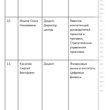
«Мене
квалиф
«Бакала
менед
10.
Ильина Ольга
Доцент;
Развитие
высшее
Николаевна
Директор
компетенций
– спец
центра
руководителей
специа
проектов и
«Сист
программ,
автома
Стратегическое
проект
управление
квалиф
проектами
«Инже
систем
11.
Киселев
Доцент
Финансовые
высшее
Сергей
рынки и институты,
– спец
Викторович
Цифровые
специа
финансы
«Мене
квалиф
«Специ
менед