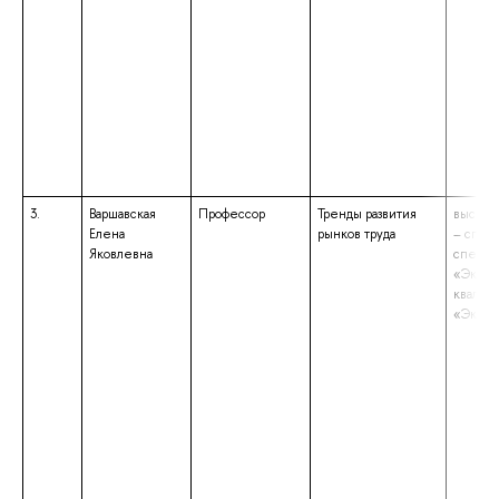
3.
Варшавская
Профессор
Тренды развития
высшее
Елена
рынков труда
– спец
Яковлевна
специа
«Эконо
квалиф
«Эконо