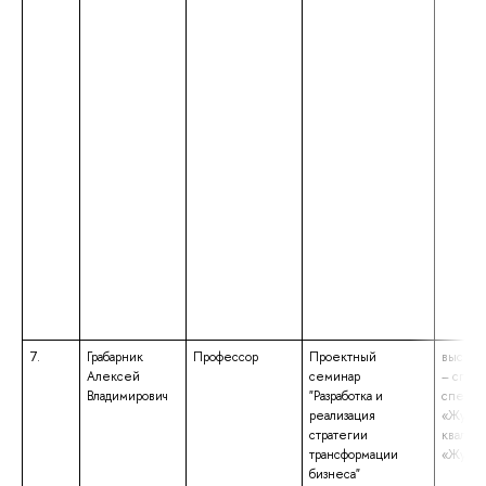
7.
Грабарник
Профессор
Проектный
высшее
Алексей
семинар
– спец
Владимирович
"Разработка и
специа
реализация
«Журна
стратегии
квалиф
трансформации
«Журна
бизнеса"