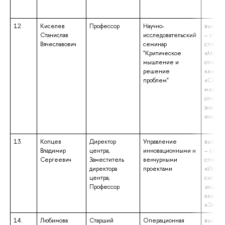
12.
Киселев
Профессор
Научно-
высшее
Станислав
исследовательский
– спец
Вячеславович
семинар
специа
"Критическое
«Межд
мышление и
отноше
решение
квалиф
проблем"
«Специ
между
отноше
знание
иностра
13.
Копцев
Директор
Управление
высшее
Владимир
центра,
инновационными и
– спец
Сергеевич
Заместитель
венчурными
специа
директора
проектами
«Инфо
центра;
систем
Профессор
эконом
квалиф
«Эконо
14.
Любимова
Старший
Операционная
высшее