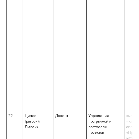
22.
Ципес
Доцент
Управление
высшее
Григорий
программой и
– спец
Львович
портфелем
специа
проектов
«Прикл
матема