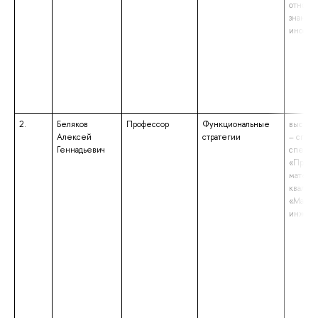
отноше
знание
иностра
2.
Беляков
Профессор
Функциональные
высшее
Алексей
стратегии
– спец
Геннадьевич
специа
«Прикл
матема
квалиф
«Матем
инжен