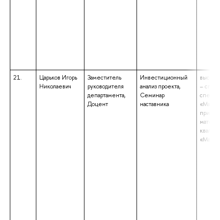
21.
Царьков Игорь
Заместитель
Инвестиционный
высшее
Николаевич
руководителя
анализ проекта,
– спец
департамента,
Семинар
специа
Доцент
наставника
«Матем
прикла
матема
квалиф
«Матем