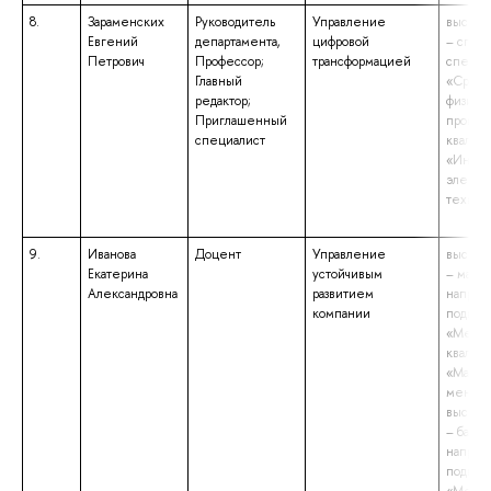
8.
Зараменских
Руководитель
Управление
высшее
Евгений
департамента,
цифровой
– спец
Петрович
Профессор;
трансформацией
специа
Главный
«Средс
редактор;
физико
Приглашенный
процес
специалист
квалиф
«Инже
электр
техник
9.
Иванова
Доцент
Управление
высшее
Екатерина
устойчивым
– магис
Александровна
развитием
направ
компании
подгот
«Мене
квалиф
«Магис
менедж
высшее
– бакал
направ
подгот