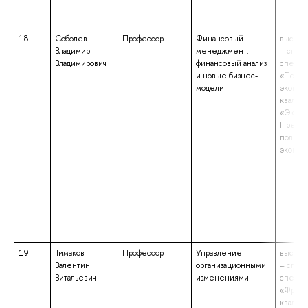
18.
Соболев
Профессор
Финансовый
высшее
Владимир
менеджмент:
– спец
Владимирович
финансовый анализ
специа
и новые бизнес-
«Полит
модели
эконом
квалиф
«Эконо
Препод
полити
эконом
19.
Тимаков
Профессор
Управление
высшее
Валентин
организационными
– спец
Витальевич
изменениями
специа
«Франц
квалиф