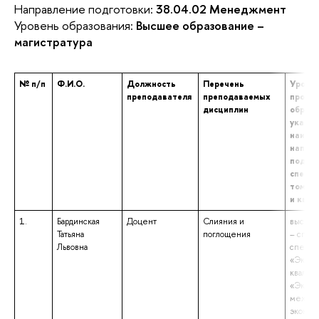
Направление подготовки:
38.04.02 Менеджмент
Уровень образования:
Высшее образование –
магистратура
№ п/п
Ф.И.О.
Должность
Перечень
Уровен
преподавателя
преподаваемых
профе
дисциплин
образо
указан
наиме
напра
подгот
специа
том чи
и ква
1.
Бардинская
Доцент
Слияния и
высшее
Татьяна
поглощения
– спец
Львовна
специа
«Эконо
квалиф
«Эконо
между
эконом