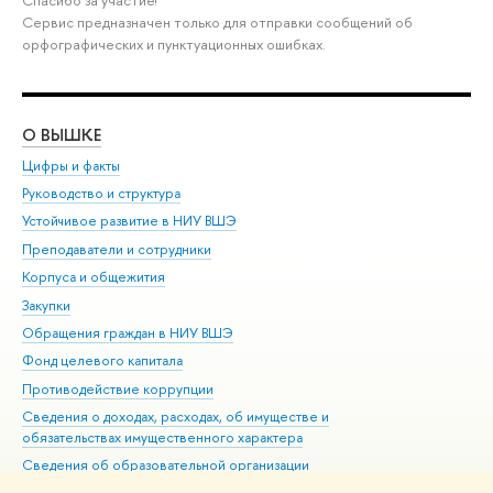
Спасибо за участие!
Сервис предназначен только для отправки сообщений об
орфографических и пунктуационных ошибках.
О ВЫШКЕ
ОБ
Цифры и факты
Ли
Руководство и структура
Дов
Устойчивое развитие в НИУ ВШЭ
Ол
Преподаватели и сотрудники
При
Корпуса и общежития
Вы
Закупки
При
Обращения граждан в НИУ ВШЭ
Ас
Фонд целевого капитала
До
Противодействие коррупции
Цен
Сведения о доходах, расходах, об имуществе и
Би
обязательствах имущественного характера
Об
Сведения об образовательной организации
Обр