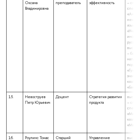
Оксана
преподаватель
эффективность
– спец
Владимировна
специа
«Англи
немецк
языки»
«Учите
иностр
русског
высшее
– бакал
направ
подгот
«Гуман
знания»
квалиф
«Бакала
15.
Невоструев
Доцент
Стратегия развития
высшее
Петр Юрьевич
продукта
– спец
специа
«Марке
квалиф
«Марке
16.
Роулинс Томас
Старший
Управление
высшее