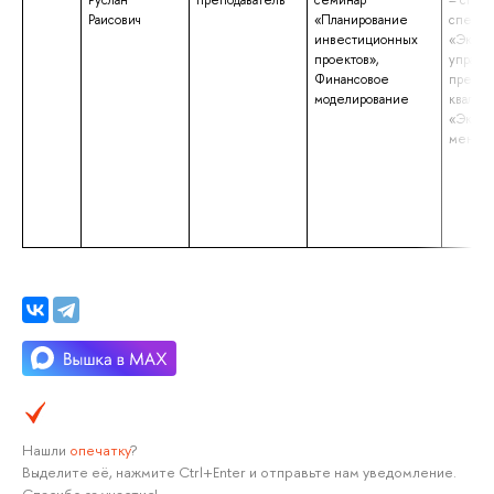
Руслан
преподаватель
семинар
– спец
Раисович
«Планирование
специа
инвестиционных
«Эконо
проектов»,
управл
Финансовое
предпр
моделирование
квалиф
«Эконо
менед
Нашли
опечатку
?
Выделите её, нажмите Ctrl+Enter и отправьте нам уведомление.