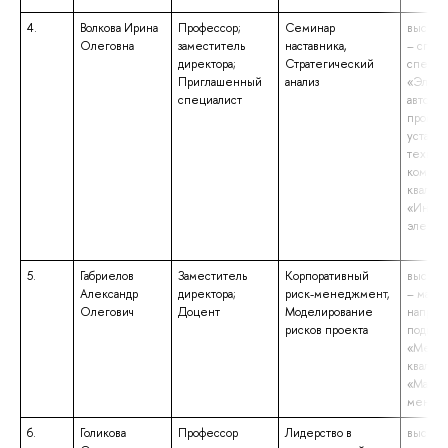
4.
Волкова Ирина
Профессор;
Семинар
высшее
Олеговна
заместитель
наставника,
– спец
директора;
Стратегический
специа
Приглашенный
анализ
«Элект
специалист
автомат
промы
установ
технол
компле
квалиф
«Инже
электр
5.
Габриелов
Заместитель
Корпоративный
высшее
Александр
директора;
риск-менеджмент,
– магис
Олегович
Доцент
Моделирование
направ
рисков проекта
подгот
«Мене
квалиф
«Магис
менед
6.
Голикова
Профессор
Лидерство в
высшее