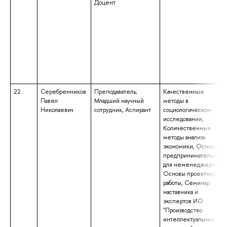
Доцент
22.
Серебренников
Преподаватель;
Качественные
Павел
Младший научный
методы в
Николаевич
сотрудник, Аспирант
социологическом
исследовании,
Количественные
методы анализа
экономики, Основы
предпринимательства
для неменеджеров,
Основы проектной
работы, Семинар
наставника и
экспертов ИО
"Производство
интеллектуальных