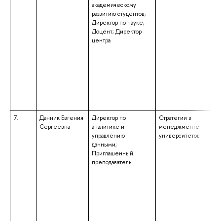
академическому
развитию студентов;
Директор по науке;
Доцент; Директор
центра
7.
Данник Евгения
Директор по
Стратегии в
Сергеевна
аналитике и
менеджменте
управлению
университетов
данными;
Приглашенный
преподаватель