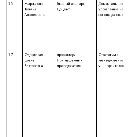
16.
Мерцалова
Главный эксперт;
Доказательное
Татьяна
Доцент
управление на
Анатольевна
основе данных
17.
Одоевская
проректор;
Стратегии в
Елена
Приглашенный
менеджменте
Викторовна
преподаватель
университетов