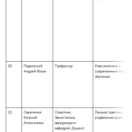
20.
Подольский
Профессор
Классические и
Андрей Ильич
современные теории
обучения
21.
Савелёнок
Советник,
Лучшие практики
Евгений
Заместитель
управления вузом
Алексеевич
заведующего
кафедрой, Доцент;