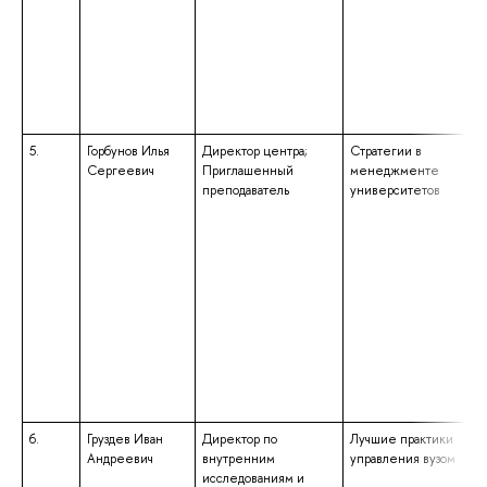
5.
Горбунов Илья
Директор центра;
Стратегии в
Сергеевич
Приглашенный
менеджменте
преподаватель
университетов
6.
Груздев Иван
Директор по
Лучшие практики
Андреевич
внутренним
управления вузом
исследованиям и