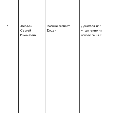
8.
Заир-Бек
Главный эксперт;
Доказательное
Сергей
Доцент
управление на
Измаилович
основе данных