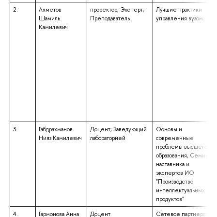
2.
Ахметов
проректор; Эксперт;
Лучшие практики
Шамиль
Преподаватель
управления вузом
Камилевич
3.
Габдрахманов
Доцент; Заведующий
Основы и
Нияз Камилевич
лабораторией
современные
проблемы высшего
образования, Семинар
наставника и
экспертов ИО
"Производство
интеллектуальных
продуктов"
4.
Гармонова Анна
Доцент
Сетевое партнерство