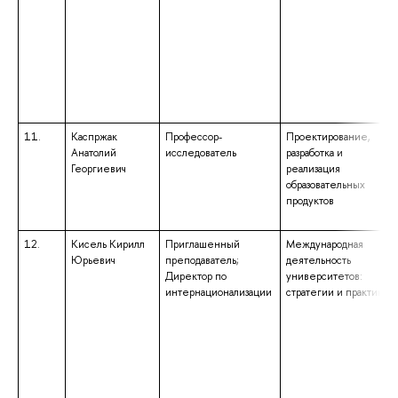
11.
Каспржак
Профессор-
Проектирование,
Анатолий
исследователь
разработка и
Георгиевич
реализация
образовательных
продуктов
12.
Кисель Кирилл
Приглашенный
Международная
Юрьевич
преподаватель;
деятельность
Директор по
университетов:
интернационализации
стратегии и практики