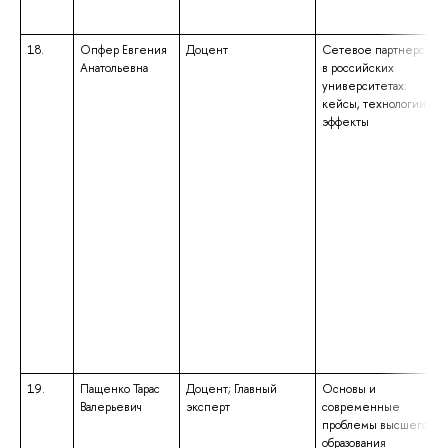
18.
Опфер Евгения
Доцент
Сетевое партнерство
Анатольевна
в российских
университетах:
кейсы, технологии,
эффекты
19.
Пащенко Тарас
Доцент; Главный
Основы и
Валерьевич
эксперт
современные
проблемы высшего
образования