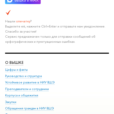
Нашли
опечатку
?
Выделите её, нажмите Ctrl+Enter и отправьте нам уведомление.
Спасибо за участие!
Сервис предназначен только для отправки сообщений об
орфографических и пунктуационных ошибках.
О ВЫШКЕ
ОБ
Цифры и факты
Ли
Руководство и структура
Дов
Устойчивое развитие в НИУ ВШЭ
Ол
Преподаватели и сотрудники
При
Корпуса и общежития
Вы
Закупки
При
Обращения граждан в НИУ ВШЭ
Ас