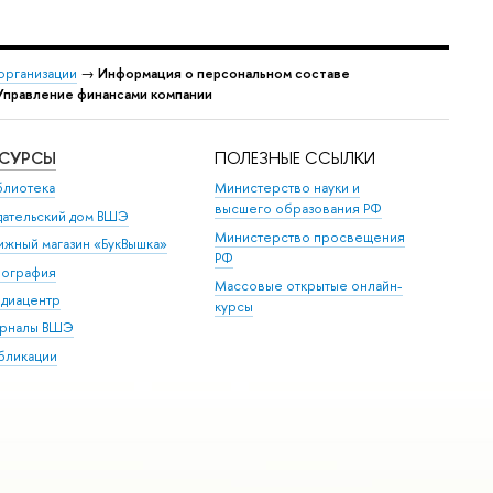
организации
→
Информация о персональном составе
Управление финансами компании
ЕСУРСЫ
ПОЛЕЗНЫЕ ССЫЛКИ
блиотека
Министерство науки и
высшего образования РФ
дательский дом ВШЭ
Министерство просвещения
ижный магазин «БукВышка»
РФ
пография
Массовые открытые онлайн-
диацентр
курсы
рналы ВШЭ
бликации