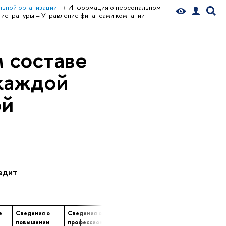
ьной организации
Информация о персональном
гистратуры – Управление финансами компании
 составе
 каждой
ой
едит
е
Сведения о
Сведения о
Сведения о
е
повышении
профессиональной
продолжительности