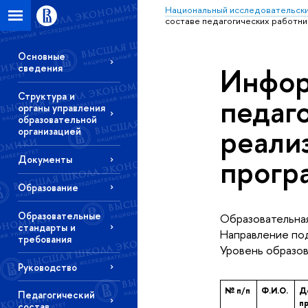
Национальный исследовательски
составе педагогических работн
Основные
Инфор
сведения
Структура и
педаг
органы управления
образовательной
реали
организацией
прогр
Документы
Образование
Образовательные
Образовательная
стандарты и
Направление под
требования
Уровень образов
Руководство
№ п/п
Ф.И.О.
Д
Педагогический
п
состав