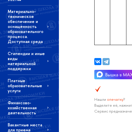
Материально-
техническое
обеспечение и
оснащённость
образовательного
процесса.
Доступная среда
Стипендии и иные
виды
материальной
поддержки
Платные
образовательные
услуги
Нашли
опечатку
?
Финансово-
Выделите её, нажмит
хозяйственная
Сервис предназначе
деятельность
Вакантные места
для приема