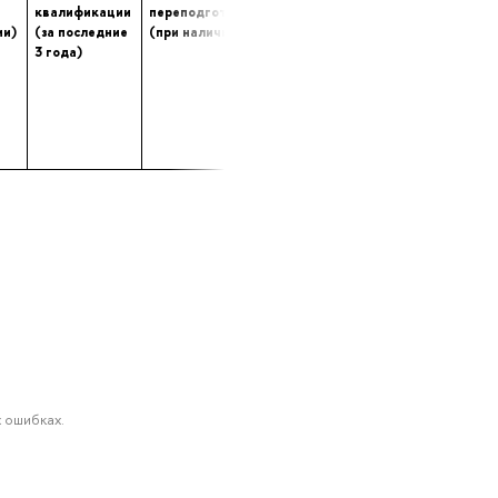
квалификации
переподготовке
опыта (лет) работы
ии)
(за последние
(при наличии)
в профессиональной
3 года)
сфере
 ошибках.