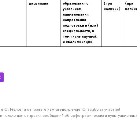
дисциплин
образования с
(при
(при
указанием
наличии)
налич
наименования
направления
подготовки и (или)
специальности, в
том числе научной,
и квалификации
е Ctrl+Enter и отправьте нам уведомление. Спасибо за участие!
н только для отправки сообщений об орфографических и пунктуационных