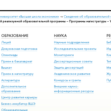
университет «Высшая школа экономики»
→
Сведения об образовательной 
й реализуемой образовательной программы – Программы магистратуры – 
ОБРАЗОВАНИЕ
НАУКА
Р
Лицей
Научные подразделения
Би
Довузовская подготовка
Исследовательские проекты
Из
Олимпиады
Мониторинги
Кн
Прием в бакалавриат
Диссертационные советы
Ти
Вышка+
Защиты диссертаций
Ме
Прием в магистратуру
Академическое развитие
Жу
Аспирантура
Конкурсы и гранты
Пу
Дополнительное
Внешние научно-
образование
информационные ресурсы
Центр развития карьеры
Бизнес-инкубатор ВШЭ
Образовательные