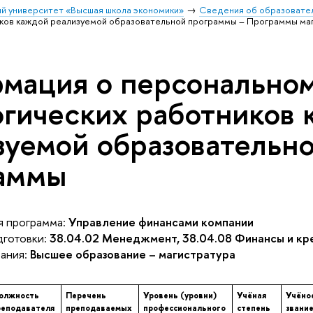
й университет «Высшая школа экономики»
Сведения об образовател
иков каждой реализуемой образовательной программы – Программы ма
мация о персональном
огических работников
зуемой образовательн
аммы
 программа:
Управление финансами компании
готовки:
38.04.02 Менеджмент, 38.04.08 Финансы и кр
ания:
Высшее образование – магистратура
олжность
Перечень
Уровень (уровни)
Учёная
Учёно
реподавателя
преподаваемых
профессионального
степень
звани