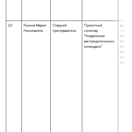
10.
Рыкина Мария
Старший
Проектный
высшее
Николаевна
преподаватель
семинар
– магис
"Управление
направ
распределенными
подгот
командами"
«Мене
квалиф
«Магис
менед