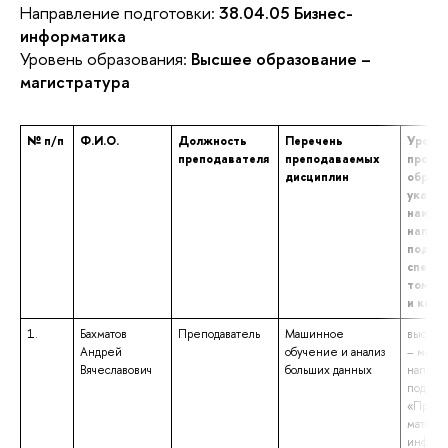
Направление подготовки:
38.04.05 Бизнес-
информатика
Уровень образования:
Высшее образование –
магистратура
№ п/п
Ф.И.О.
Должность
Перечень
Уровен
преподавателя
преподаваемых
профе
дисциплин
образо
указан
наиме
напра
подгот
специа
том чи
и ква
1.
Бахматов
Преподаватель
Машинное
высшее
Андрей
обучение и анализ
– магис
Вячеславович
больших данных
направ
подгот
«Прикл
матема
информ