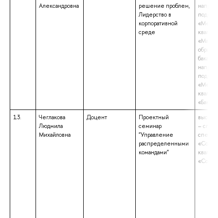
Александровна
решение проблем,
направ
Лидерство в
подгот
корпоративной
«Мене
среде
квалиф
«Магис
образов
бакалав
направ
подгот
«Мене
квалиф
«Бакала
13.
Чеглакова
Доцент
Проектный
высшее
Людмила
семинар
– спец
Михайловна
"Управление
специа
распределенными
«Социо
командами"
квалиф
«Социо