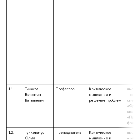
11.
Тимаков
Профессор
Критическое
высшее
Валентин
мышление и
– спец
Витальевич
решение проблем
специа
«Франц
квалиф
«Препо
француз
12.
Тункевичус
Преподаватель
Критическое
высшее
Ольга
мышление и
– магис