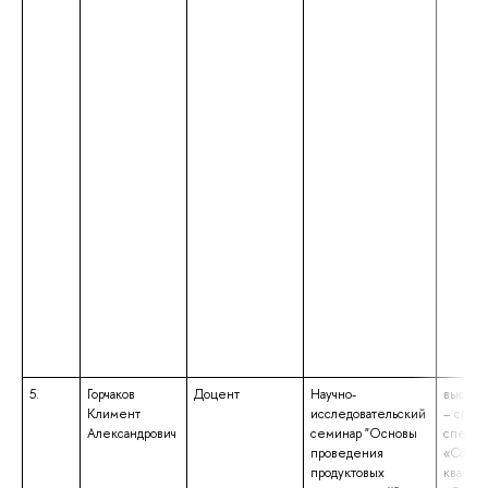
5.
Горчаков
Доцент
Научно-
высшее
Климент
исследовательский
– спец
Александрович
семинар "Основы
специа
проведения
«Социо
продуктовых
квалиф