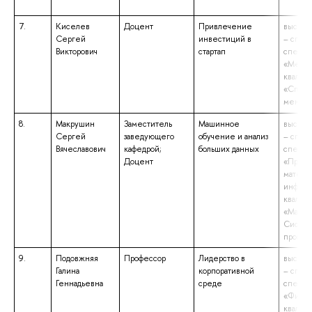
7.
Киселев
Доцент
Привлечение
высшее
Сергей
инвестиций в
– спец
Викторович
стартап
специа
«Мене
квалиф
«Специ
менед
8.
Макрушин
Заместитель
Машинное
высшее
Сергей
заведующего
обучение и анализ
– спец
Вячеславович
кафедрой;
больших данных
специа
Доцент
«Прикл
матема
информ
квалиф
«Матем
Систе
програ
9.
Подовжняя
Профессор
Лидерство в
высшее
Галина
корпоративной
– спец
Геннадьевна
среде
специа
«Филос
квалиф