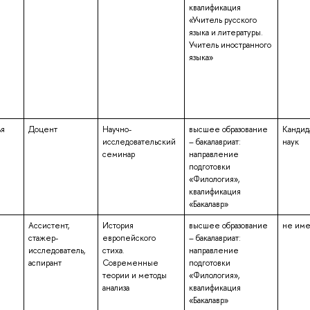
квалификация
«Учитель русского
языка и литературы.
Учитель иностранного
языка»
ья
Доцент
Научно-
высшее образование
Кандид
исследовательский
– бакалавриат:
наук
семинар
направление
подготовки
«Филология»,
квалификация
«Бакалавр»
Ассистент,
История
высшее образование
не им
стажер-
европейского
– бакалавриат:
исследователь,
стиха.
направление
аспирант
Современные
подготовки
теории и методы
«Филология»,
анализа
квалификация
«Бакалавр»