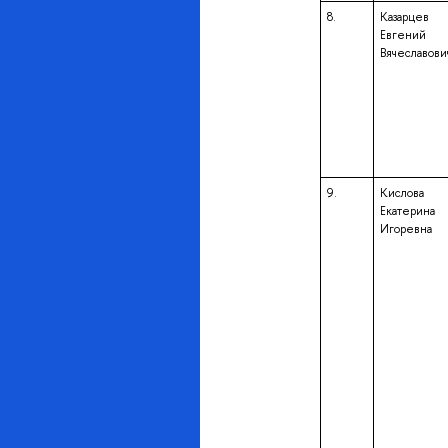
8.
Казарцев
Евгений
Вячеславови
9.
Кислова
Екатерина
Игоревна