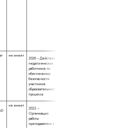
ат
не имеет
данные не
18 лет 10 месяце
2026 – Действия
предоставлены
26 дней
педагогических
работников по
обеспечению
безопасности
участников
образовательного
процесса
не имеет
данные не
13 лет 10 месяце
2022 –
hD
предоставлены
30 дней
Организация
работы
преподавателя в