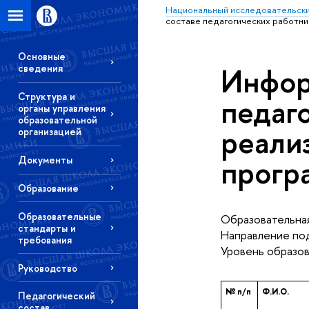
Национальный исследовательски
составе педагогических работн
Основные
Инфор
сведения
Структура и
педаг
органы управления
образовательной
реали
организацией
прогр
Документы
Образование
Образовательные
Образовательная
стандарты и
Направление под
требования
Уровень образов
Руководство
№ п/п
Ф.И.О.
Педагогический
состав