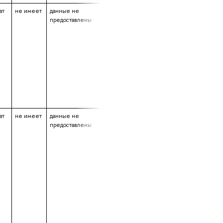
ат
не имеет
данные не
данные не
15 лет 25 дней
предоставлены
предоставлены
ат
не имеет
данные не
данные не
16 лет 4 месяца
предоставлены
предоставлены
11 дней