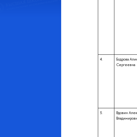
4.
Бодрова Али
Сергеевна
5.
Вдовин Але
Владимиров