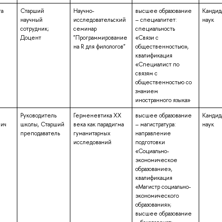
га
Старший
Научно-
высшее образование
Кандид
научный
исследовательский
– специалитет:
наук
сотрудник;
семинар
специальность
Доцент
"Программирование
«Связи с
на R для филологов"
общественностью»,
квалификация
«Специалист по
связям с
общественностью со
знанием
иностранного языка»
Руководитель
Герменевтика XX
высшее образование
Кандид
вич
школы, Старший
века как парадигма
– магистратура:
наук
преподаватель
гуманитарных
направление
исследований
подготовки
«Социально-
экономическое
образование»,
квалификация
«Магистр социально-
экономического
образования»;
высшее образование