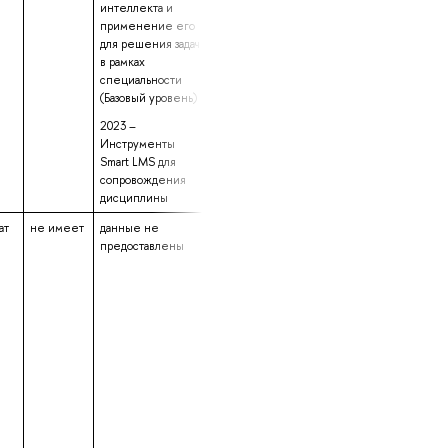
интеллекта и
применение его
для решения задач
в рамках
специальности
(Базовый уровень)
2023 –
Инструменты
Smart LMS для
сопровождения
дисциплины
ат
не имеет
данные не
данные не
1 год 9 месяцев
предоставлены
предоставлены
31 день