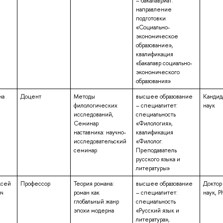
– бакалавриат:
направление
подготовки
«Социально-
экономическое
образование»,
квалификация
«Бакалавр социально-
экономического
образования»
на
Доцент
Методы
высшее образование
Кандид
филологических
– специалитет:
наук
исследований,
специальность
Семинар
«Филология»,
наставника: научно-
квалификация
исследовательский
«Филолог.
семинар
Преподаватель
русского языка и
литературы»
ксей
Профессор
Теория романа:
высшее образование
Доктор
ич
роман как
– специалитет:
наук, P
глобальный жанр
специальность
эпохи модерна
«Русский язык и
литература»,