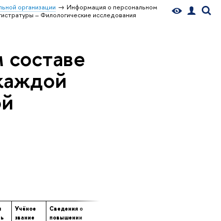
ьной организации
Информация о персональном
гистратуры – Филологические исследования
 составе
 каждой
ой
я
Учёное
Сведения о
Сведения о
Сведения о
нь
звание
повышении
профессиональной
продолжительн