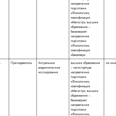
направление
подготовки
«Филология»,
квалификация
«Магистр»; высшее
образование –
бакалавриат:
направление
подготовки
«Филология»,
квалификация
«Бакалавр»
а
Преподаватель
Актуальные
высшее образование
не им
академические
– магистратура:
исследования
направление
подготовки
«Филология»,
квалификация
«Магистр»; высшее
образование –
бакалавриат:
направление
подготовки
«Филология»,