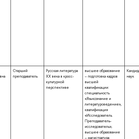
Старший
Русская литература
высшее образование
Кандид
вна
преподаватель
XX века в кросс-
– подготовка кадров
наук
культурной
высшей
перспективе
квалификации:
специальность
«Языкознание и
литературоведение»,
квалификация
«Исследователь.
Преподаватель-
исследователь»;
высшее образование
– магистратура: