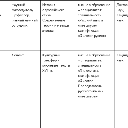
Научный
История
высшее образование
Доктор
руководитель,
европейского
– специалитет:
наук,
ч
Профессор,
стиха.
специальность
Кандид
Главный научный
Современные
«Русский язык и
наук
сотрудник
теории и методы
литература»,
анализа
квалификация
«Филолог-русист»
Доцент
Культурный
высшее образование
Кандид
трансфер и
– специалитет:
наук
ключевые тексты
специальность
XVIII в.
«Филология»,
квалификация
«Филолог.
Преподаватель
русского языка и
литературы»