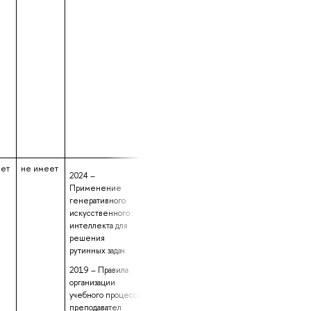
еет
не имеет
данные не
8 лет 10 месяцев
2024 –
предоставлены
30 дней
Применение
генеративного
искусственного
интеллекта для
решения
рутинных задач
2019 – Правила
организации
учебного процесса
преподавател