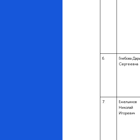
6.
Глебова Дар
Сергеевна
7.
Емельянов
Николай
Игоревич