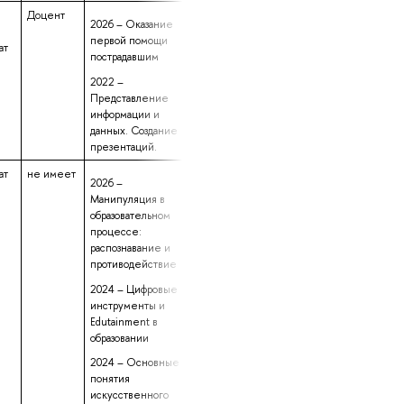
Доцент
данные не
24 года 11 месяц
2026 – Оказание
предоставлены
24 дня
первой помощи
ат
пострадавшим
2022 –
Представление
информации и
данных. Создание
презентаций.
ат
не имеет
данные не
3 года 10 месяце
2026 –
предоставлены
31 день
Манипуляция в
образовательном
процессе:
распознавание и
противодействие
2024 – Цифровые
инструменты и
Edutainment в
образовании
2024 – Основные
понятия
искусственного