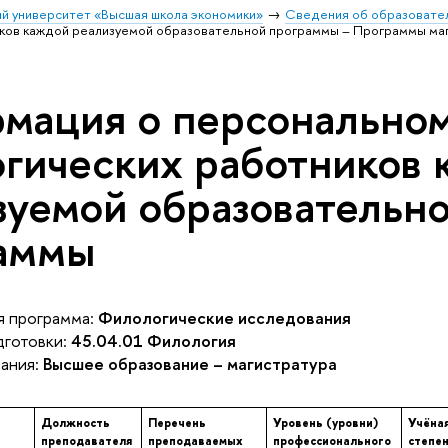
й университет «Высшая школа экономики»
Сведения об образовател
иков каждой реализуемой образовательной программы – Программы ма
мация о персональном
огических работников
зуемой образовательн
аммы
 программа:
Филологические исследования
готовки:
45.04.01 Филология
ания:
Высшее образование – магистратура
Должность
Перечень
Уровень (уровни)
Учёна
преподавателя
преподаваемых
профессионального
степе