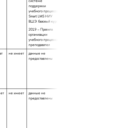
системе
поддержки
учебного процесса
Smart LMS НИУ
ВШЭ: базовый курс
2019 – Правила
организации
учебного процесса
преподавател
ат
не имеет
данные не
данные не
5 лет 10 месяцев
предоставлены
предоставлены
30 дней
еет
не имеет
данные не
данные не
2 года 30 дней
предоставлены
предоставлены