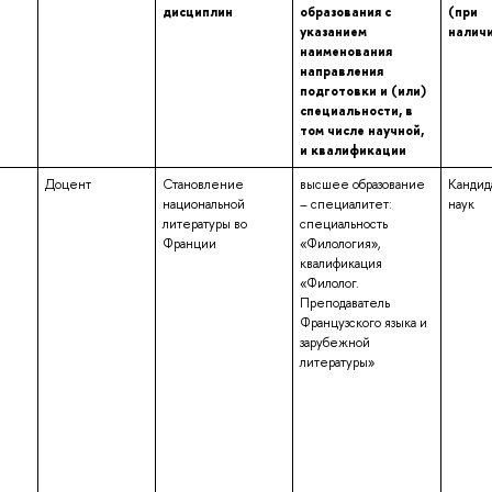
дисциплин
образования с
(при
указанием
налич
наименования
направления
подготовки и (или)
специальности, в
том числе научной,
и квалификации
Доцент
Становление
высшее образование
Кандид
национальной
– специалитет:
наук
литературы во
специальность
Франции
«Филология»,
квалификация
«Филолог.
Преподаватель
Французского языка и
зарубежной
литературы»