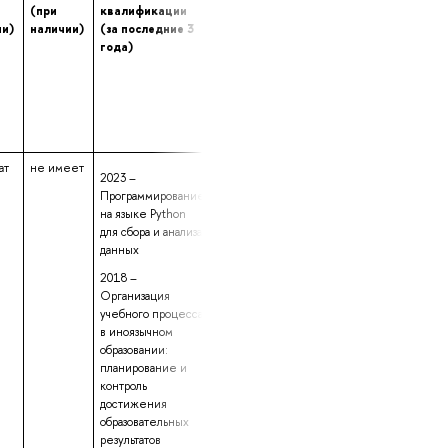
(при
квалификации
переподготовке
опыта (лет) ра
ии)
наличии)
(за последние 3
(при наличии)
в профессионал
года)
сфере
ат
не имеет
данные не
14 лет 10 месяц
2023 –
предоставлены
9 дней
Программирование
на языке Python
для сбора и анализа
данных
2018 –
Организация
учебного процесса
в иноязычном
образовании:
планирование и
контроль
достижения
образовательных
результатов