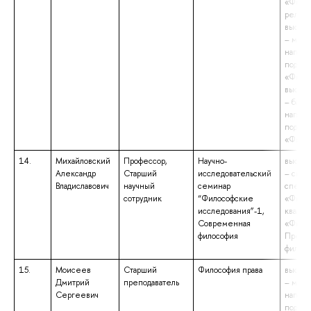
«Филос
религ
высшее
– маги
напра
подгот
«Филос
высшее
– бакал
напра
подгот
«Фило
14.
Михайловский
Профессор,
Научно-
высшее
Александр
Старший
исследовательский
– спец
Владиславович
научный
семинар
специа
сотрудник
“Философские
«Филос
исследования”-1,
квалиф
Современная
«Филос
философия
Препод
филос
15.
Моисеев
Старший
Философия права
высшее
Дмитрий
преподаватель
– маги
Сергеевич
напра
подгот