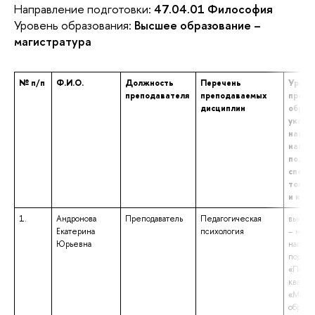
Направление подготовки:
47.04.01 Философия
Уровень образования:
Высшее образование –
магистратура
№ п/п
Ф.И.О.
Должность
Перечень
Урове
преподавателя
преподаваемых
профе
дисциплин
образ
указа
наиме
напра
подго
специ
том чи
и ква
1.
Андронова
Преподаватель
Педагогическая
высшее
Екатерина
психология
– маги
Юрьевна
напра
подгот
«Психо
квалиф
«Магис
образо