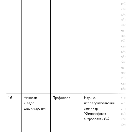
«Юрис
квалиф
«Магис
образо
магист
напра
подгот
«Филос
квалиф
«Магис
образо
бакалав
напра
подгот
«Эконо
квалиф
«Бакал
16.
Николаи
Профессор
Научно-
высшее
Федор
исследовательский
– спец
Владимирович
семинар
специа
"Философская
«Истор
антропология"-2
квалиф
«Учите