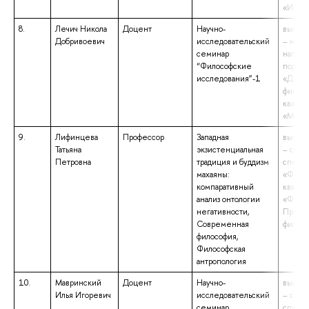
«Истор
8.
Лечич Никола
Доцент
Научно-
высшее
Добривоевич
исследовательский
– маги
семинар
напра
“Философские
подгот
исследования”-1
«Дипл
филосо
квалиф
«Магис
9.
Лифинцева
Профессор
Западная
высшее
Татьяна
экзистенциальная
– спец
Петровна
традиция и буддизм
специа
махаяны:
«Филос
компаративный
квалиф
анализ онтологии
«Филос
негативности,
Препод
Современная
филос
философия,
Философская
антропология
10.
Мавринский
Доцент
Научно-
высшее
Илья Игоревич
исследовательский
– спец
семинар
специа