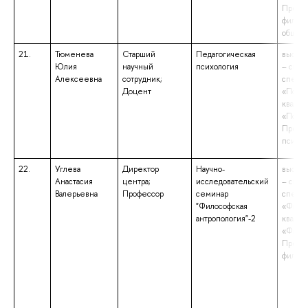
Препод
филосо
общес
21.
Тюменева
Старший
Педагогическая
высшее
Юлия
научный
психология
– спец
Алексеевна
сотрудник;
специа
Доцент
«Психо
квалиф
«Психо
Препод
психол
22.
Углева
Директор
Научно-
высшее
Анастасия
центра;
исследовательский
– спец
Валерьевна
Профессор
семинар
специа
"Философская
«Филос
антропология"-2
квалиф
«Филос
Препод
филос