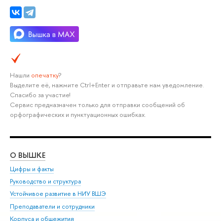
Нашли
опечатку
?
Выделите её, нажмите Ctrl+Enter и отправьте нам уведомление.
Спасибо за участие!
Сервис предназначен только для отправки сообщений об
орфографических и пунктуационных ошибках.
О ВЫШКЕ
ОБ
Цифры и факты
Ли
Руководство и структура
Дов
Устойчивое развитие в НИУ ВШЭ
Ол
Преподаватели и сотрудники
При
Корпуса и общежития
Вы