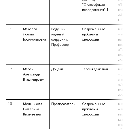
“Философские
«Филос
исследования”-1
квалиф
«Филос
Препод
11.
Макеева
Ведущий
Современные
высшее
Лолита
научный
проблемы
– маги
Брониславовна
сотрудник;
философии
напра
Профессор
подгот
«Поли
науки»
«Магис
12.
Марей
Доцент
Теория действия
высшее
Александр
– спец
Владимирович
специа
«Истор
квалиф
«Истор
13.
Мельникова
Преподаватель
Современные
высшее
Екатерина
проблемы
– подг
Васильевна
философии
высше
квалиф
специа