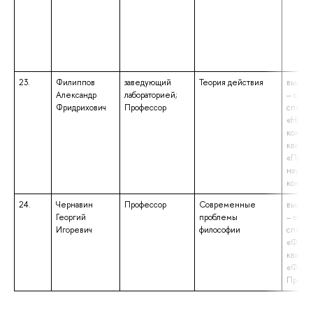
23.
Филиппов
заведующий
Теория действия
высшее
Александр
лабораторией;
– спец
Фридрихович
Профессор
специа
«Науч
коммун
квалиф
«Препо
научно
комму
24.
Чернавин
Профессор
Современные
высшее
Георгий
проблемы
– спец
Игоревич
философии
специа
«Филос
квалиф
«Филос
Препод