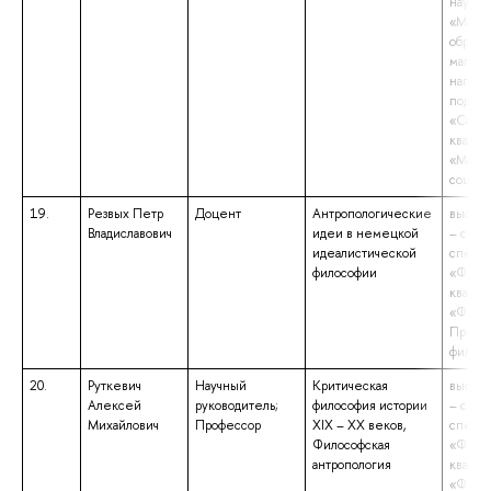
науки»
«Магис
образо
магист
напра
подгот
«Социо
квалиф
«Магис
социол
19.
Резвых Петр
Доцент
Антропологические
высшее
Владиславович
идеи в немецкой
– спец
идеалистической
специа
философии
«Филос
квалиф
«Филос
Препод
филос
20.
Руткевич
Научный
Критическая
высшее
Алексей
руководитель;
философия истории
– спец
Михайлович
Профессор
XIX – XX веков,
специа
Философская
«Филос
антропология
квалиф
«Филос