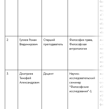
бакалав
напра
подгот
«Психо
педаго
образо
квалиф
«Бакал
2.
Гуляев Роман
Старший
Философия права,
высшее
Владимирович
преподаватель
Философская
– маги
антропология
напра
подгот
«Филос
квалиф
«Магис
3.
Дмитриев
Доцент
Научно-
высшее
Тимофей
исследовательский
– спец
Александрович
семинар
специа
“Философские
«Филос
исследования”-1
квалиф
«Филос
Препод
филос