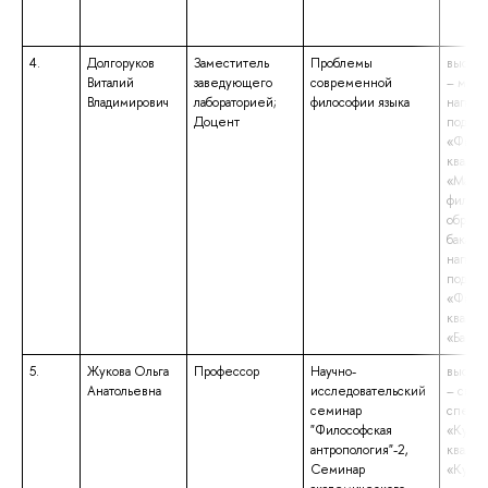
4.
Долгоруков
Заместитель
Проблемы
высшее
Виталий
заведующего
современной
– маги
Владимирович
лабораторией;
философии языка
напра
Доцент
подгот
«Филос
квалиф
«Магис
филос
образо
бакалав
напра
подгот
«Филос
квалиф
«Бакал
5.
Жукова Ольга
Профессор
Научно-
высшее
Анатольевна
исследовательский
– спец
семинар
специа
"Философская
«Культ
антропология"-2,
квалиф
Семинар
«Культ