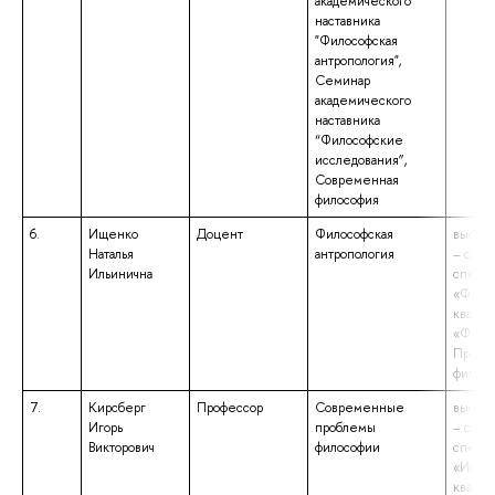
академического
наставника
"Философская
антропология",
Семинар
академического
наставника
“Философские
исследования”,
Современная
философия
6.
Ищенко
Доцент
Философская
высшее
Наталья
антропология
– спец
Ильинична
специа
«Филос
квалиф
«Филос
Препод
филос
7.
Кирсберг
Профессор
Современные
высшее
Игорь
проблемы
– спец
Викторович
философии
специа
«Истор
квалиф